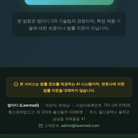
본 칼럼은 법마디 OS 기술팀의 관점이며, 특정 제품·기
술에 대한 보증이나 법률 자문이 아닙니다.
info
본 서비스는 법률 정보를 제공하는 AI 시스템이며, 변호사에 의한
법률 자문을 대체하지 않습니다.
법마디 (Lawmadi)
|
대표자: 최재남
|
사업자등록번호: 751-29-01826
통신판매업신고: 제 2026-울산울주-0086호
|
주소: 울산광역시 울주군
삼남읍 작괘들길 41
mail
고객문의:
admin@lawmadi.com
이용약관
개인정보처리방침
요금제
전문가 API
환불정책