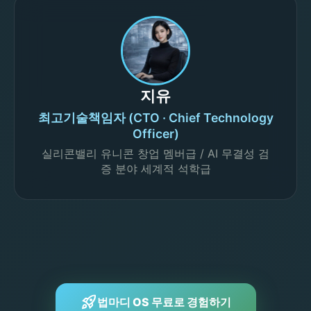
지유
최고기술책임자 (CTO · Chief Technology
Officer)
실리콘밸리 유니콘 창업 멤버급 / AI 무결성 검
증 분야 세계적 석학급
rocket_launch
법마디 OS 무료로 경험하기