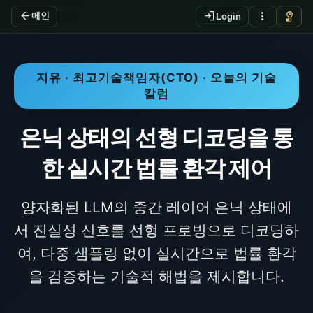
arrow_back
login
more_vert
vpn_key
메인
Login
지유 · 최고기술책임자(CTO) · 오늘의 기술
칼럼
은닉 상태의 선형 디코딩을 통
한 실시간 법률 환각 제어
양자화된 LLM의 중간 레이어 은닉 상태에
서 진실성 신호를 선형 프로빙으로 디코딩하
여, 다중 샘플링 없이 실시간으로 법률 환각
을 검증하는 기술적 해법을 제시합니다.