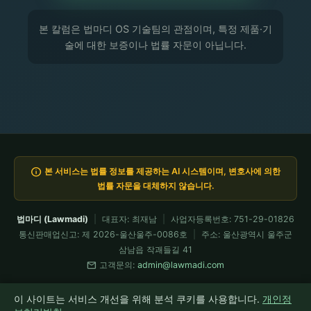
본 칼럼은 법마디 OS 기술팀의 관점이며, 특정 제품·기
술에 대한 보증이나 법률 자문이 아닙니다.
info
본 서비스는 법률 정보를 제공하는 AI 시스템이며, 변호사에 의한
법률 자문을 대체하지 않습니다.
법마디 (Lawmadi)
|
대표자: 최재남
|
사업자등록번호: 751-29-01826
통신판매업신고: 제 2026-울산울주-0086호
|
주소: 울산광역시 울주군
삼남읍 작괘들길 41
mail
고객문의:
admin@lawmadi.com
이용약관
개인정보처리방침
요금제
전문가 API
환불정책
이 사이트는 서비스 개선을 위해 분석 쿠키를 사용합니다.
개인정
모든 코드는 Claude Fable이 설계·검증 운용 · 현재 Fable 5 가동 중