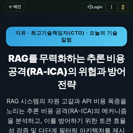
arrow_back
login
more_vert
vpn_key
메인
Login
지유 · 최고기술책임자(CTO) · 오늘의 기술
칼럼
RAG를 무력화하는 추론 비용
공격(RA-ICA)의 위협과 방어
전략
RAG 시스템의 자원 고갈과 API 비용 폭증을
노리는 추론 비용 공격(RA-ICA)의 메커니즘
을 분석하고, 이를 방어하기 위한 토큰 효율
성 검증 및 다단계 필터링 아키텍처를 제시