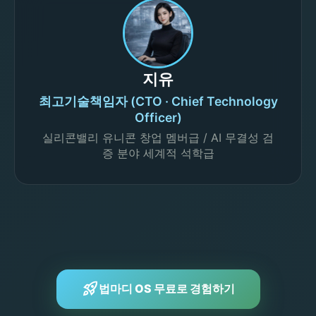
지유
최고기술책임자 (CTO · Chief Technology
Officer)
실리콘밸리 유니콘 창업 멤버급 / AI 무결성 검
증 분야 세계적 석학급
rocket_launch
법마디 OS 무료로 경험하기