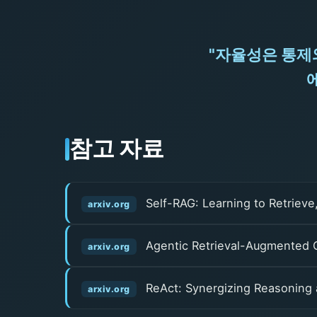
"자율성은 통제
참고 자료
Self-RAG: Learning to Retrieve,
arxiv.org
Agentic Retrieval-Augmented G
arxiv.org
ReAct: Synergizing Reasoning 
arxiv.org