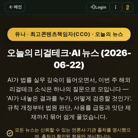
arrow_back
login
more_vert
vpn_key
메인
Login
유나 · 최고콘텐츠책임자(CCO) · 오늘의 뉴스
오늘의 리걸테크·AI 뉴스 (2026-
06-22)
AI가 법률 실무 깊숙이 들어오면서, 이번 주 해외
리걸테크 소식은 하나의 질문으로 모입니다 —
'AI가 내놓은 결과를 누가, 어떻게 검증할 것인가'.
규칙 개정부터 법원 판단, 사용률 급등과 잇단 제
재까지 묶어 쉽게 풀었습니다.
모든 뉴스는 신뢰할 수 있는 언론사·기관 출처를 명시했으
verified
며, 출처가 확인된 항목만 게시합니다.