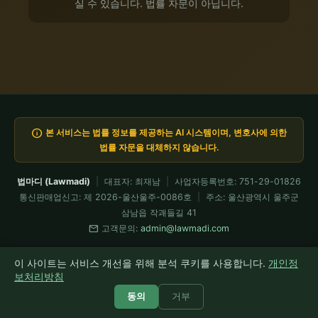
실 수 있습니다. 법률 자문이 아닙니다.
info
본 서비스는 법률 정보를 제공하는 AI 시스템이며, 변호사에 의한
법률 자문을 대체하지 않습니다.
법마디 (Lawmadi)
|
대표자: 최재남
|
사업자등록번호: 751-29-01826
통신판매업신고: 제 2026-울산울주-0086호
|
주소: 울산광역시 울주군
삼남읍 작괘들길 41
mail
고객문의:
admin@lawmadi.com
이용약관
개인정보처리방침
요금제
전문가 API
환불정책
이 사이트는 서비스 개선을 위해 분석 쿠키를 사용합니다.
개인정
모든 코드는 Claude Fable이 설계·검증 운용 · 현재 Fable 5 가동 중
보처리방침
© 2026 법마디 Lawmadi. All rights reserved.
동의
거부