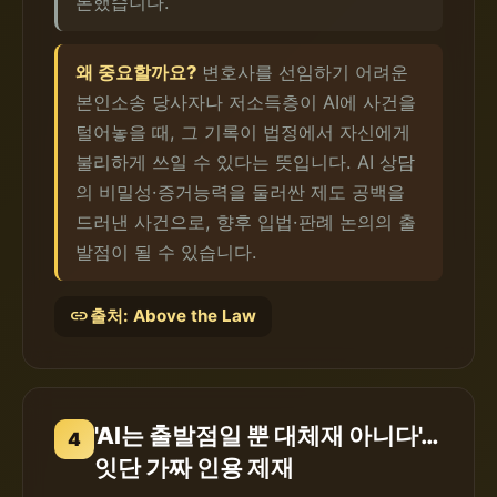
론했습니다.
왜 중요할까요?
변호사를 선임하기 어려운
본인소송 당사자나 저소득층이 AI에 사건을
털어놓을 때, 그 기록이 법정에서 자신에게
불리하게 쓰일 수 있다는 뜻입니다. AI 상담
의 비밀성·증거능력을 둘러싼 제도 공백을
드러낸 사건으로, 향후 입법·판례 논의의 출
발점이 될 수 있습니다.
link
출처: Above the Law
'AI는 출발점일 뿐 대체재 아니다'…
4
잇단 가짜 인용 제재