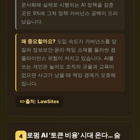
문서화돼 실제로 시행되는 AI 정책을 갖춘
곳은 9%에 그쳐 정책·거버넌스 공백이 드러
났습니다.
왜 중요할까요?
도입 속도가 거버넌스를 앞
질러 정보보안·윤리·책임 소재를 둘러싼 컴
플라이언스 위험이 커지고 있습니다. AI를
쓰는 개인은 늘어도 조직의 규율과 교육이
없으면 사고가 났을 때 책임 경계가 모호해
집니다.
link
출처: LawSites
로펌 AI '토큰 비용' 시대 온다… 숨
4