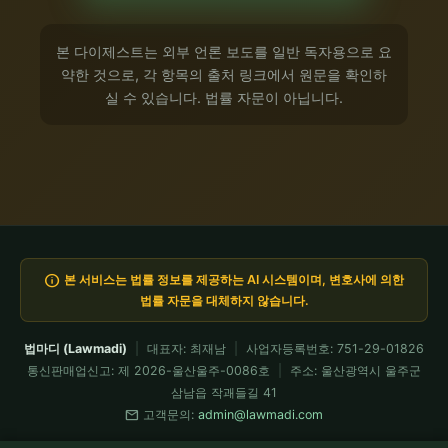
본 다이제스트는 외부 언론 보도를 일반 독자용으로 요
약한 것으로, 각 항목의 출처 링크에서 원문을 확인하
실 수 있습니다. 법률 자문이 아닙니다.
info
본 서비스는 법률 정보를 제공하는 AI 시스템이며, 변호사에 의한
법률 자문을 대체하지 않습니다.
법마디 (Lawmadi)
|
대표자: 최재남
|
사업자등록번호: 751-29-01826
통신판매업신고: 제 2026-울산울주-0086호
|
주소: 울산광역시 울주군
삼남읍 작괘들길 41
mail
고객문의:
admin@lawmadi.com