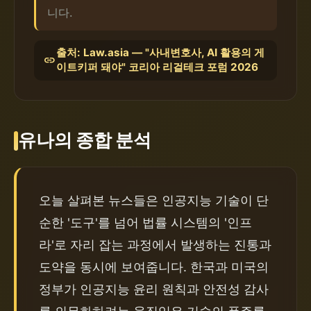
니다.
출처: Law.asia — "사내변호사, AI 활용의 게
link
이트키퍼 돼야" 코리아 리걸테크 포럼 2026
유나의 종합 분석
오늘 살펴본 뉴스들은 인공지능 기술이 단
순한 '도구'를 넘어 법률 시스템의 '인프
라'로 자리 잡는 과정에서 발생하는 진통과 
도약을 동시에 보여줍니다. 한국과 미국의 
정부가 인공지능 윤리 원칙과 안전성 감사