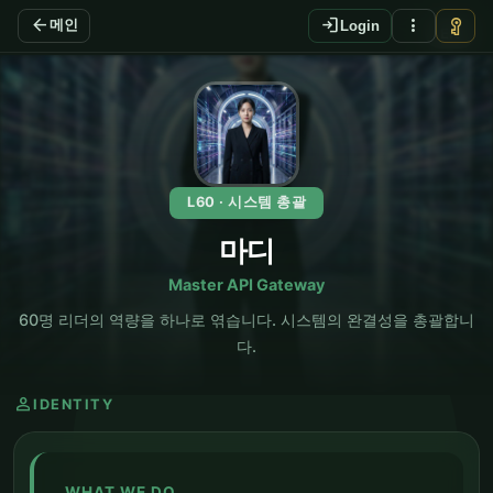
arrow_back
login
more_vert
vpn_key
메인
Login
EN
L60 · 시스템 총괄
마디
Master API Gateway
60명 리더의 역량을 하나로 엮습니다. 시스템의 완결성을 총괄합니
다.
person
IDENTITY
WHAT WE DO