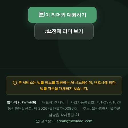
chat
이 리더와 대화하기
groups
전체 리더 보기
info
본 서비스는 법률 정보를 제공하는 AI 시스템이며, 변호사에 의한
법률 자문을 대체하지 않습니다.
법마디 (Lawmadi)
|
대표자: 최재남
|
사업자등록번호: 751-29-01826
통신판매업신고: 제 2026-울산울주-0086호
|
주소: 울산광역시 울주군
삼남읍 작괘들길 41
mail
고객문의:
admin@lawmadi.com