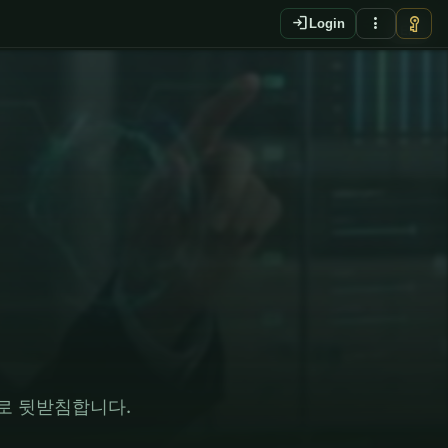
login
more_vert
vpn_key
Login
EN
로 뒷받침합니다.