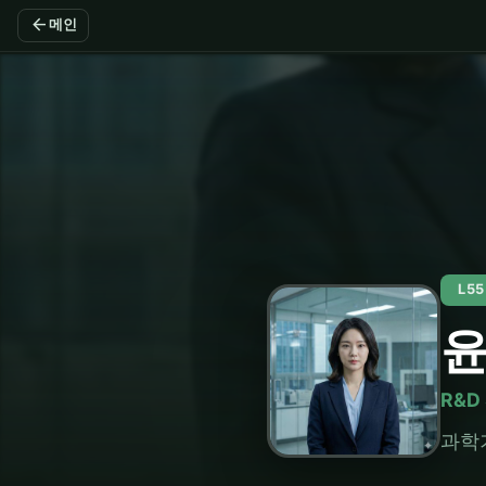
arrow_back
메인
L5
R&D 
과학