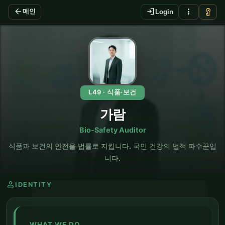
arrow_back
login
more_vert
vpn_key
메인
Login
EN
L49 · 식품·보건
가람
Bio-Safety Auditor
식품과 보건의 안전을 법률로 지킵니다. 국민 건강의 법적 파수꾼입
니다.
person
IDENTITY
WHAT WE DO