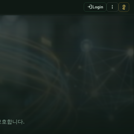
login
more_vert
vpn_key
Login
EN
보호합니다.