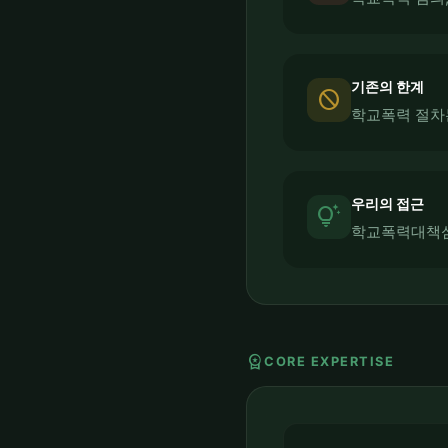
기존의 한계
block
학교폭력 절차
우리의 접근
tips_and_updates
학교폭력대책심
workspace_premium
CORE EXPERTISE