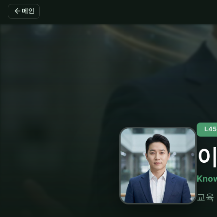
arrow_back
메인
L4
Know
교육