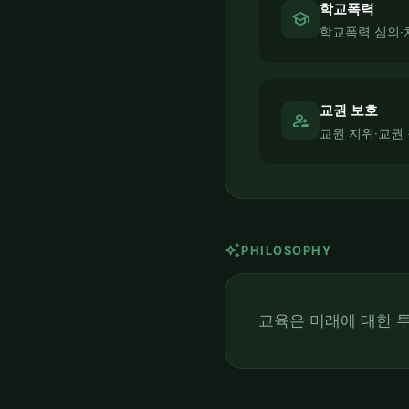
학교폭력
school
학교폭력 심의·
교권 보호
supervisor_account
교원 지위·교권
auto_awesome
PHILOSOPHY
교육은 미래에 대한 