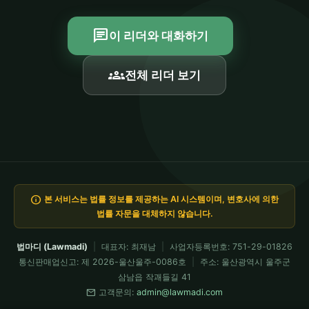
chat
이 리더와 대화하기
groups
전체 리더 보기
info
본 서비스는 법률 정보를 제공하는 AI 시스템이며, 변호사에 의한
법률 자문을 대체하지 않습니다.
법마디 (Lawmadi)
|
대표자: 최재남
|
사업자등록번호: 751-29-01826
통신판매업신고: 제 2026-울산울주-0086호
|
주소: 울산광역시 울주군
삼남읍 작괘들길 41
mail
고객문의:
admin@lawmadi.com