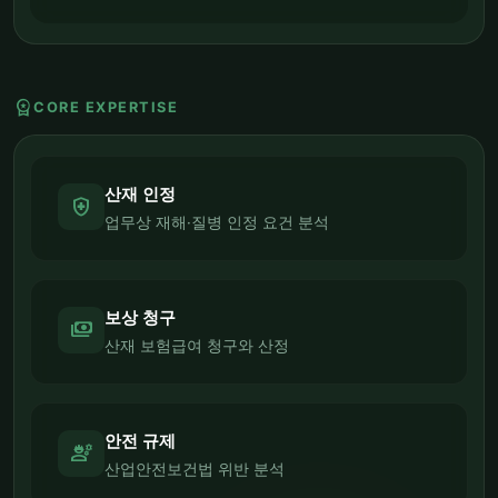
workspace_premium
CORE EXPERTISE
산재 인정
health_and_safety
업무상 재해·질병 인정 요건 분석
보상 청구
payments
산재 보험급여 청구와 산정
안전 규제
engineering
산업안전보건법 위반 분석