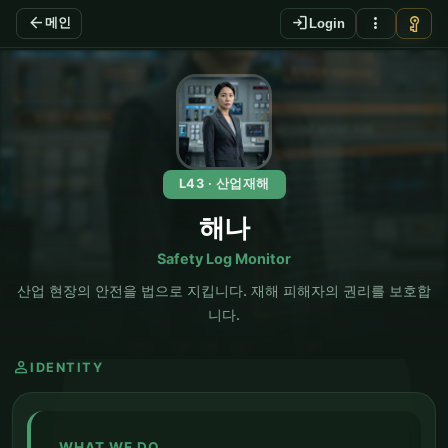
arrow_back
login
more_vert
vpn_key
메인
Login
EN
L43 · 산업재해
해나
Safety Log Monitor
산업 현장의 안전을 법으로 지킵니다. 재해 피해자의 권리를 보호합
니다.
person
IDENTITY
WHAT WE DO