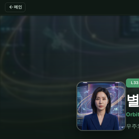
arrow_back
메인
L3
Orbi
우주