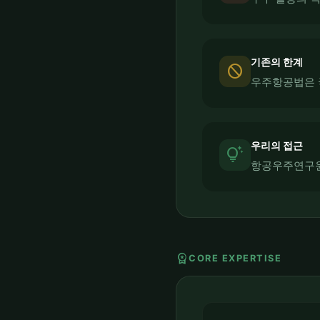
기존의 한계
block
우주항공법은 
우리의 접근
tips_and_updates
항공우주연구원
workspace_premium
CORE EXPERTISE