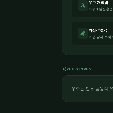
우주 개발법
rocket
우주개발진흥법
위성·주파수
satellite_alt
위성 발사·주파
auto_awesome
PHILOSOPHY
우주는 인류 공동의 