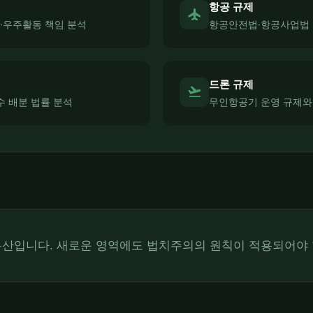
항공 규제
flight
·우주활동 책임 분석
항공안전법·항공사업법
드론 규제
flight_takeoff
수 배분 법률 분석
무인항공기 운영 규제와
유산입니다. 새로운 영역에도 법치주의의 원칙이 적용되어야 