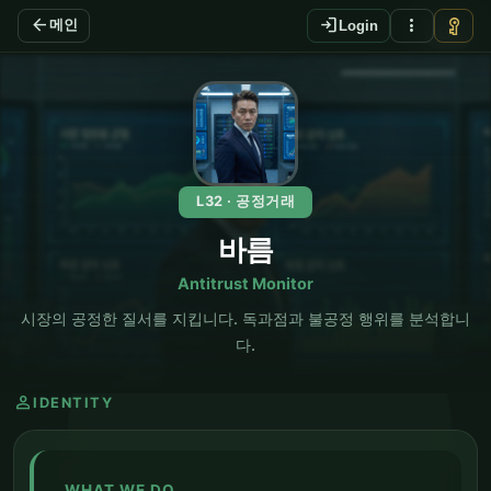
arrow_back
login
more_vert
vpn_key
메인
Login
EN
L32 · 공정거래
바름
Antitrust Monitor
시장의 공정한 질서를 지킵니다. 독과점과 불공정 행위를 분석합니
다.
person
IDENTITY
WHAT WE DO