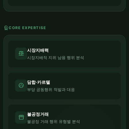
workspace_premium
CORE EXPERTISE
시장지배력
balance
시장지배적 지위 남용 행위 분석
담합·카르텔
group_work
부당 공동행위 적발과 대응
불공정거래
storefront
불공정 거래 행위 유형별 분석