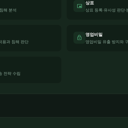
상표
branding_watermark
·침해 분석
상표 등록·유사성 판단·
영업비밀
lock
적용과 침해 판단
영업비밀 유출 방지와 
송 전략 수립