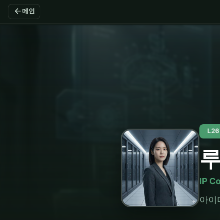
arrow_back
메인
L2
IP C
아이