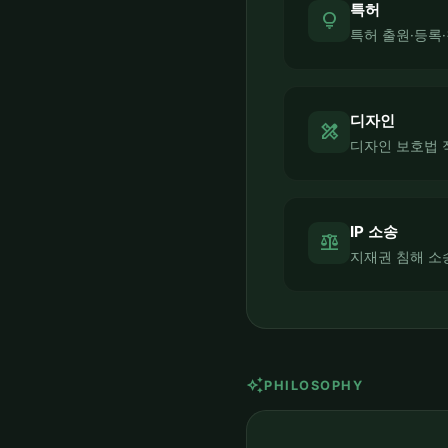
특허
lightbulb
특허 출원·등록
디자인
design_services
디자인 보호법 
IP 소송
balance
지재권 침해 소
auto_awesome
PHILOSOPHY