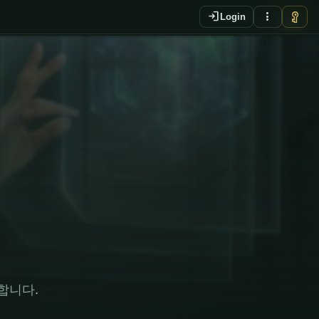
login
more_vert
vpn_key
Login
EN
합니다.