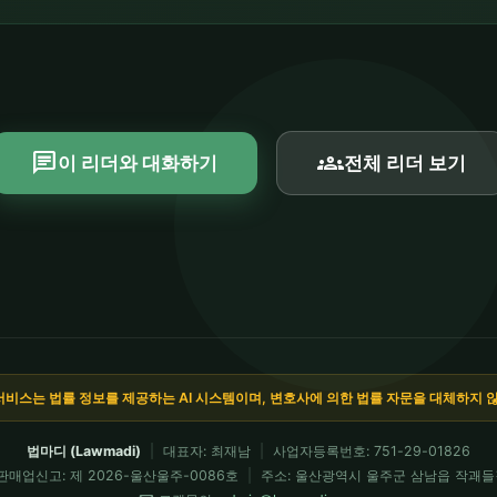
chat
groups
이 리더와 대화하기
전체 리더 보기
서비스는 법률 정보를 제공하는 AI 시스템이며, 변호사에 의한 법률 자문을 대체하지 
법마디 (Lawmadi)
|
대표자: 최재남
|
사업자등록번호: 751-29-01826
판매업신고: 제 2026-울산울주-0086호
|
주소: 울산광역시 울주군 삼남읍 작괘들길