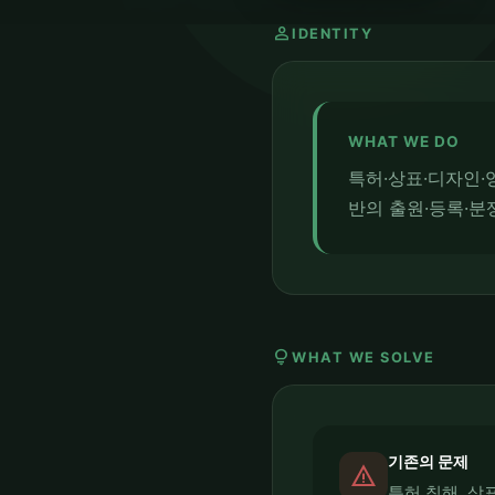
person
IDENTITY
WHAT WE DO
특허·상표·디자인·
반의 출원·등록·분
lightbulb
WHAT WE SOLVE
기존의 문제
report_problem
특허 침해, 상