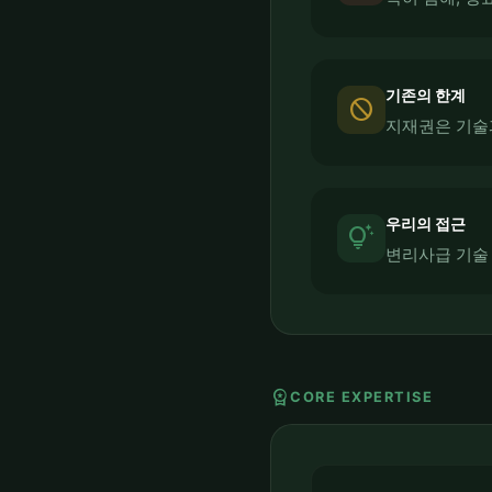
기존의 한계
block
지재권은 기술
우리의 접근
tips_and_updates
변리사급 기술
workspace_premium
CORE EXPERTISE