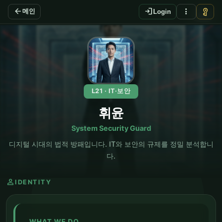
arrow_back
login
more_vert
vpn_key
메인
Login
EN
L21 · IT·보안
휘윤
System Security Guard
디지털 시대의 법적 방패입니다. IT와 보안의 규제를 정밀 분석합니
다.
person
IDENTITY
WHAT WE DO