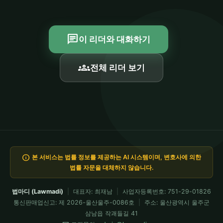
chat
이 리더와 대화하기
groups
전체 리더 보기
info
본 서비스는 법률 정보를 제공하는 AI 시스템이며, 변호사에 의한
법률 자문을 대체하지 않습니다.
법마디 (Lawmadi)
|
대표자: 최재남
|
사업자등록번호: 751-29-01826
통신판매업신고: 제 2026-울산울주-0086호
|
주소: 울산광역시 울주군
삼남읍 작괘들길 41