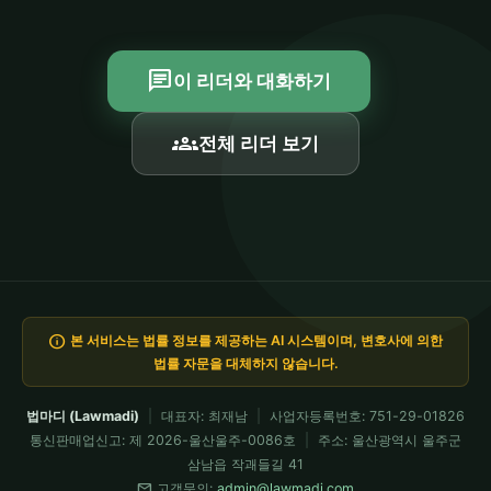
chat
이 리더와 대화하기
groups
전체 리더 보기
info
본 서비스는 법률 정보를 제공하는 AI 시스템이며, 변호사에 의한
법률 자문을 대체하지 않습니다.
법마디 (Lawmadi)
|
대표자: 최재남
|
사업자등록번호: 751-29-01826
통신판매업신고: 제 2026-울산울주-0086호
|
주소: 울산광역시 울주군
삼남읍 작괘들길 41
mail
고객문의:
admin@lawmadi.com