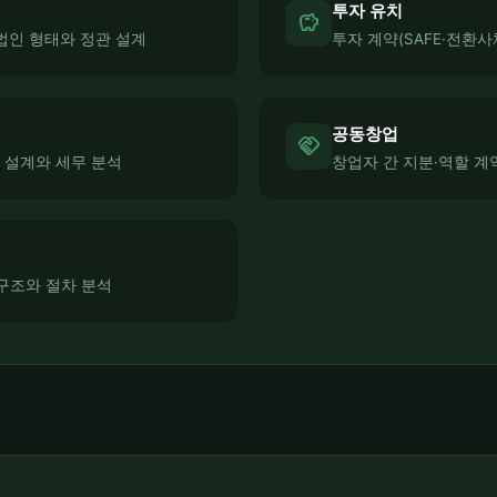
투자 유치
savings
법인 형태와 정관 설계
투자 계약(SAFE·전환사
공동창업
handshake
설계와 세무 분석
창업자 간 지분·역할 계
률 구조와 절차 분석