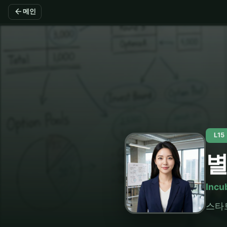
arrow_back
메인
L1
Incu
스타