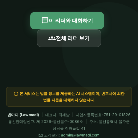
chat
이 리더와 대화하기
groups
전체 리더 보기
info
본 서비스는 법률 정보를 제공하는 AI 시스템이며, 변호사에 의한
법률 자문을 대체하지 않습니다.
법마디 (Lawmadi)
|
대표자: 최재남
|
사업자등록번호: 751-29-01826
통신판매업신고: 제 2026-울산울주-0086호
|
주소: 울산광역시 울주군
삼남읍 작괘들길 41
mail
고객문의:
admin@lawmadi.com