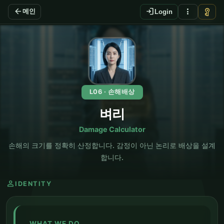
arrow_back
login
more_vert
vpn_key
메인
Login
EN
L06 · 손해배상
벼리
Damage Calculator
손해의 크기를 정확히 산정합니다. 감정이 아닌 논리로 배상을 설계
합니다.
person
IDENTITY
WHAT WE DO