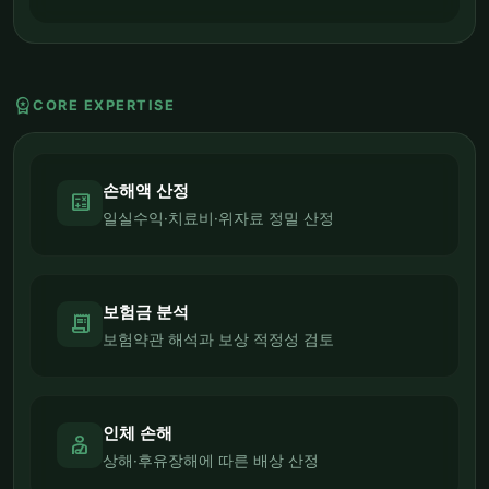
workspace_premium
CORE EXPERTISE
손해액 산정
calculate
일실수익·치료비·위자료 정밀 산정
보험금 분석
receipt_long
보험약관 해석과 보상 적정성 검토
인체 손해
personal_injury
상해·후유장해에 따른 배상 산정