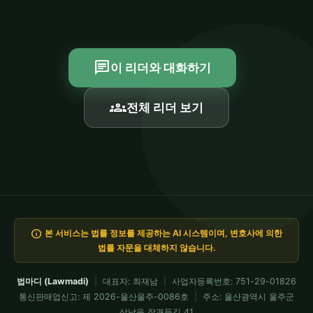
chat
이 리더와 대화하기
groups
전체 리더 보기
info
본 서비스는 법률 정보를 제공하는 AI 시스템이며, 변호사에 의한
법률 자문을 대체하지 않습니다.
법마디 (Lawmadi)
|
대표자: 최재남
|
사업자등록번호: 751-29-01826
통신판매업신고: 제 2026-울산울주-0086호
|
주소: 울산광역시 울주군
삼남읍 작괘들길 41