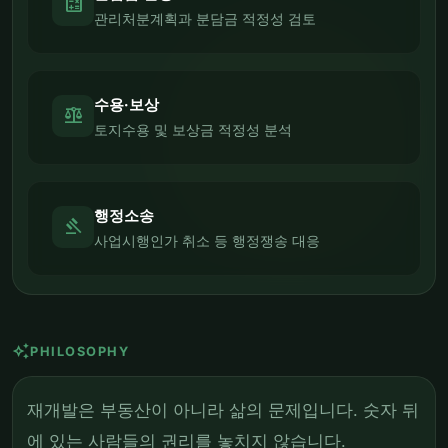
calculate
관리처분계획과 분담금 적정성 검토
수용·보상
balance
토지수용 및 보상금 적정성 분석
행정소송
gavel
사업시행인가 취소 등 행정쟁송 대응
auto_awesome
PHILOSOPHY
재개발은 부동산이 아니라 삶의 문제입니다. 숫자 뒤
에 있는 사람들의 권리를 놓치지 않습니다.