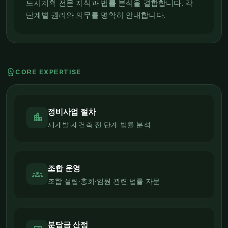
도시계획 전문 지식과 법률 분석을 결합합니다. 각
단계별 권리와 의무를 명확히 안내합니다.
workspace_premium
CORE EXPERTISE
정비사업 절차
location_city
재개발·재건축 전 단계 법률 분석
조합 운영
groups
조합 설립·총회·임원 관련 법률 자문
분담금 산정