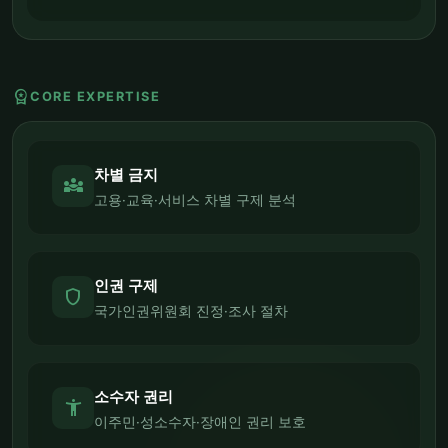
workspace_premium
CORE EXPERTISE
차별 금지
diversity_3
고용·교육·서비스 차별 구제 분석
인권 구제
shield
국가인권위원회 진정·조사 절차
소수자 권리
accessibility_new
이주민·성소수자·장애인 권리 보호