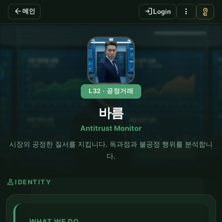
arrow_back
login
more_vert
vpn_key
메인
Login
EN
L32 · 공정거래
바름
Antitrust Monitor
시장의 공정한 질서를 지킵니다. 독과점과 불공정 행위를 분석합니
다.
person
IDENTITY
WHAT WE DO