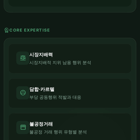
workspace_premium
CORE EXPERTISE
시장지배력
balance
시장지배적 지위 남용 행위 분석
담합·카르텔
group_work
부당 공동행위 적발과 대응
불공정거래
storefront
불공정 거래 행위 유형별 분석