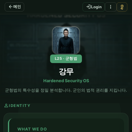
arrow_back
login
more_vert
vpn_key
메인
Login
EN
L25 · 군형법
강무
Hardened Security OS
군형법의 특수성을 정밀 분석합니다. 군인의 법적 권리를 지킵니다.
person
IDENTITY
WHAT WE DO