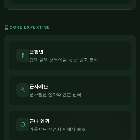
workspace_premium
CORE EXPERTISE
군형법
military_tech
항명·탈영·군무이탈 등 군 범죄 분석
군사재판
gavel
군사법원 절차와 변론 전략
군내 인권
shield
가혹행위·성범죄 피해자 보호