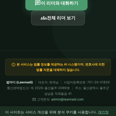
chat
이 리더와 대화하기
groups
전체 리더 보기
info
본 서비스는 법률 정보를 제공하는 AI 시스템이며, 변호사에 의한
법률 자문을 대체하지 않습니다.
법마디 (Lawmadi)
|
대표자: 최재남
|
사업자등록번호: 751-29-01826
통신판매업신고: 제 2026-울산울주-0086호
|
주소: 울산광역시 울주군
삼남읍 작괘들길 41
mail
고객문의:
admin@lawmadi.com
이용약관
개인정보처리방침
요금제
전문가 API
환불정책
이 사이트는 서비스 개선을 위해 분석 쿠키를 사용합니다.
개인정
모든 코드는 Claude Fable이 설계·검증 운용 · 현재 Fable 5 가동 중