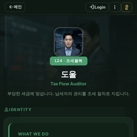
arrow_back
login
more_vert
vpn_key
메인
Login
EN
L24 · 조세불복
도울
Tax Flow Auditor
부당한 세금에 맞섭니다. 납세자의 권리를 조세 절차로 지킵니다.
person
IDENTITY
WHAT WE DO