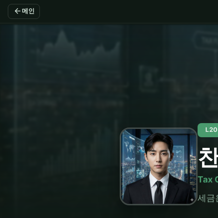
arrow_back
메인
L2
Tax 
세금