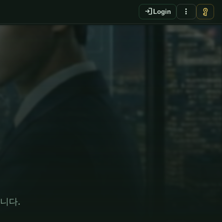
login
more_vert
vpn_key
Login
EN
니다.