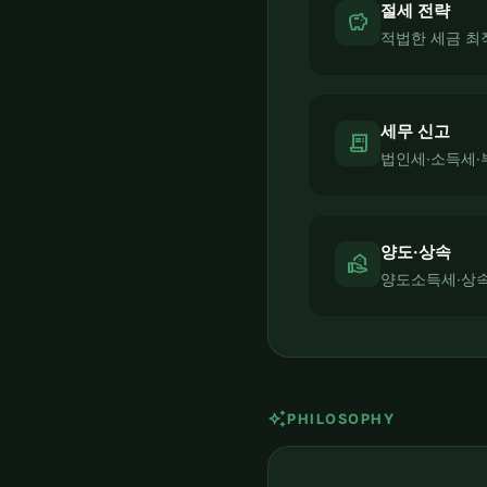
절세 전략
savings
적법한 세금 최
세무 신고
receipt_long
법인세·소득세·
양도·상속
real_estate_agent
양도소득세·상속
auto_awesome
PHILOSOPHY