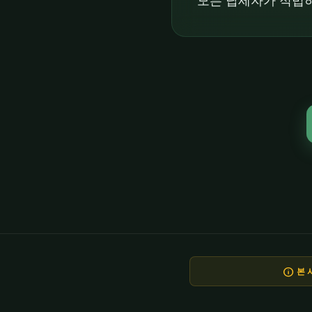
모든 납세자가 적법하
info
본 