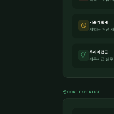
기존의 한계
block
세법은 매년 
우리의 접근
tips_and_updates
세무사급 실무
workspace_premium
CORE EXPERTISE