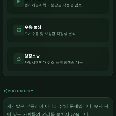
calculate
관리처분계획과 분담금 적정성 검토
수용·보상
balance
토지수용 및 보상금 적정성 분석
행정소송
gavel
사업시행인가 취소 등 행정쟁송 대응
auto_awesome
PHILOSOPHY
재개발은 부동산이 아니라 삶의 문제입니다. 숫자 뒤
에 있는 사람들의 권리를 놓치지 않습니다.