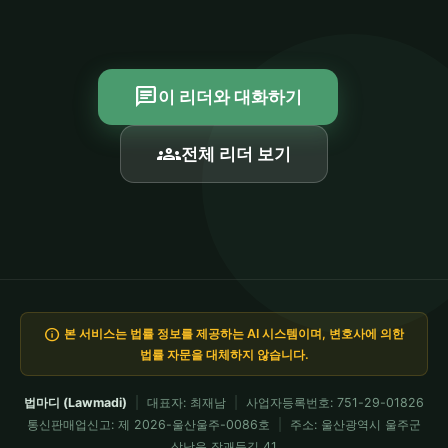
chat
이 리더와 대화하기
groups
전체 리더 보기
info
본 서비스는 법률 정보를 제공하는 AI 시스템이며, 변호사에 의한
법률 자문을 대체하지 않습니다.
법마디 (Lawmadi)
|
대표자: 최재남
|
사업자등록번호: 751-29-01826
통신판매업신고: 제 2026-울산울주-0086호
|
주소: 울산광역시 울주군
삼남읍 작괘들길 41