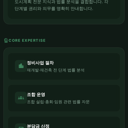
도시계획 전문 지식과 법률 분석을 결합합니다. 각
단계별 권리와 의무를 명확히 안내합니다.
workspace_premium
CORE EXPERTISE
정비사업 절차
location_city
재개발·재건축 전 단계 법률 분석
조합 운영
groups
조합 설립·총회·임원 관련 법률 자문
분담금 산정