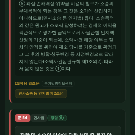
⑤ 과실·손해배상·위약금·비용의 청구가 소송의
부대목적이 되는 경우 그 값은 소가에 산입하지
아니하므로(민사소송 등 인지법) 옳다. 소송목적
의 값은 원고가 소로써 달성하려는 경제적 이익을
객관적으로 평가한 금액으로서 사물관할·인지액
산정의 기준이 되는데, 소액사건 해당 여부는 절
차의 안정을 위하여 제소 당시를 기준으로 확정되
고 그 후의 병합·청구변경 등 사정변경으로 달라
지지 않는다(소액사건심판규칙 제1조의2). 따라
서 옳지 않은 것은 ①이다.
menu_book
적용 법조문
국가법령정보센터
민사소송 등 인지법 제2조
open_in_new
문 54
민사법
정답 ⑤