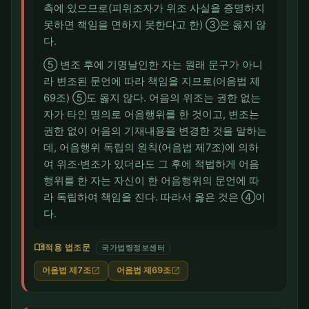
측에 있으므로(피위조자가 위조 사실을 증명하지
못하면 책임을 면하지 못한다고 한) ③은 옳지 않
다.
⑤ 변조 후에 기명날인한 자는 원래 문구가 아니
라 변조된 문언에 따라 책임을 지므로(어음법 제
69조) ⑤도 옳지 않다. 어음의 위조는 권한 없는
자가 타인 명의로 어음행위를 한 것이고, 변조는
권한 없이 어음의 기재내용을 변경한 것을 말하는
데, 어음행위 독립의 원칙(어음법 제7조)에 의하
여 위조·변조가 있더라도 그 후에 적법하게 어음
행위를 한 자는 자신이 한 어음행위의 문언에 따
라 독립하여 책임을 진다. 따라서 옳은 것은 ④이
다.
menu_book
적용 법조문
국가법령정보센터
어음법 제7조
어음법 제69조
open_in_new
open_in_new