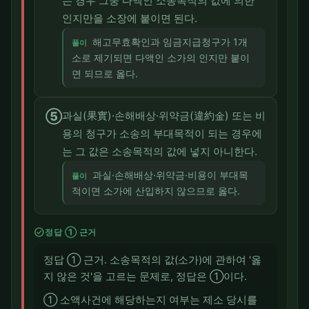
는 경우 그중 다액인 소송목적의 값에 의한
인지만을 소장에 붙이면 된다.
해고무효확인과 임금지급청구가 1개
풀이
소로 제기되면 다액인 소가의 인지만 붙이
면 되므로 옳다.
⑤
과실(果實)·손해배상·위약금(違約金) 또는 비
용의 청구가 소송의 부대목적이 되는 경우에
는 그 값은 소송목적의 값에 넣지 아니한다.
과실·손해배상·위약금·비용이 부대목
풀이
적이면 소가에 산입하지 않으므로 옳다.
check_circle
정답 ① 근거
정답 ① 근거. 소송목적의 값(소가)에 관하여 '옳
지 않은 것'을 고르는 문제로, 정답은 ①이다.
① 소액사건에 해당하는지 여부는 제소 당시를