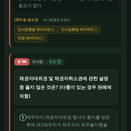
필요가 없다.
menu_book
적용 법조문
국가법령정보센터
민사집행법 제229조
민사집행법 제238조
open_in_new
open_in_new
민법 제450조
open_in_new
문 56
민사법
정답 ⑤
채권자대위권 및 채권자취소권에 관한 설명
중 옳지 않은 것은? (다툼이 있는 경우 판례에
의함)
①
채무자가 채권자대위권 행사의 통지를 받은
후에 제3채무자가 채무자의 채무불이행을