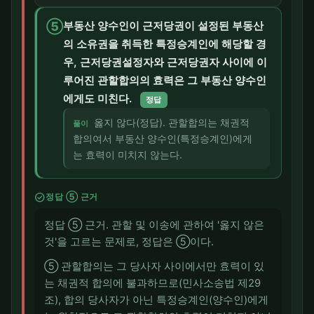
⑤
부동산 양수인이 근저당권이 설정된 부동산
의 소유권을 취득한 특정승계인에 해당할 경
우, 근저당권설정자와 근저당권자 사이에 이
루어진 관할합의의 효력은 그 부동산 양수인
에게도 미친다.
정답
옳지 않다(정답). 관할합의는 채권적
풀이
합의여서 부동산 양수인(특정승계인)에게
는 효력이 미치지 않는다.
check_circle
정답 ⑤ 근거
정답 ⑤ 근거. 관할 및 이송에 관하여 '옳지 않은
것'을 고르는 문제로, 정답은 ⑤이다.
⑤ 관할합의는 그 당사자 사이에서만 효력이 있
는 채권적 합의에 불과하므로(민사소송법 제29
조), 합의 당사자가 아닌 특정승계인(양수인)에게