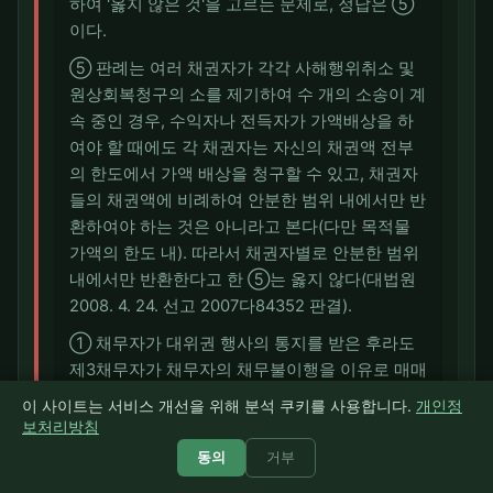
하여 '옳지 않은 것'을 고르는 문제로, 정답은 ⑤
이다.
⑤ 판례는 여러 채권자가 각각 사해행위취소 및
원상회복청구의 소를 제기하여 수 개의 소송이 계
속 중인 경우, 수익자나 전득자가 가액배상을 하
여야 할 때에도 각 채권자는 자신의 채권액 전부
의 한도에서 가액 배상을 청구할 수 있고, 채권자
들의 채권액에 비례하여 안분한 범위 내에서만 반
환하여야 하는 것은 아니라고 본다(다만 목적물
가액의 한도 내). 따라서 채권자별로 안분한 범위
내에서만 반환한다고 한 ⑤는 옳지 않다(대법원
2008. 4. 24. 선고 2007다84352 판결).
① 채무자가 대위권 행사의 통지를 받은 후라도
제3채무자가 채무자의 채무불이행을 이유로 매매
계약을 해제한 경우 그 해제로써 대위채권자에게
이 사이트는 서비스 개선을 위해 분석 쿠키를 사용합니다.
개인정
대항할 수 있으므로(대법원 2012. 5. 17. 선고
보처리방침
2011다87235 전원합의체 판결) 옳다.
동의
거부
② 대위소송에서 피보전채권의 존재 여부는 소송