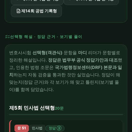
description
제14회 공법 기록형
checklist
선택형 해설 · 정답 근거 · 보기별 풀이
변호사시험
선택형(객관식)
문항을
마디
리더가 문항별로
정리한 해설입니다.
정답은 법무부 공식 정답가안과 대조
했
고, 인용한 법령 조문은
국가법령정보센터(DRF) 본문과 일
치
하는지 자동 검증을 통과한 것만 실었습니다. 정답이 왜
맞는지(정답 근거)와 각 보기가 왜 맞고 틀린지(보기별 풀
이)를 함께 담았습니다.
제5회 민사법 선택형
20문
문 51
민사법
정답 ③