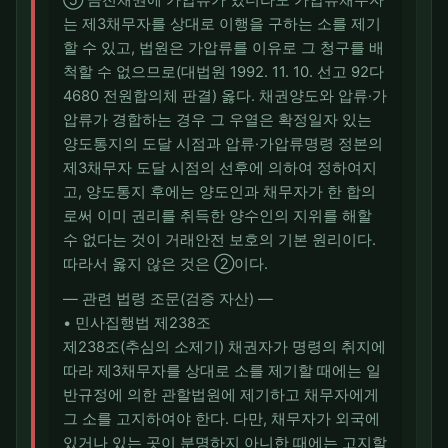
⑤ 금전채권에 가압류가 있더라도 가압류채무자
는 제3채무자를 상대로 이행을 구하는 소를 제기
할 수 있고, 법원은 가압류를 이유로 그 청구를 배
척할 수 없으므로(대법원 1992. 11. 10. 선고 92다
4680 전원합의체 판결) 옳다. 채권양도와 압류·가
압류가 경합하는 경우 그 우열은 확정일자 있는
양도통지의 도달 시점과 압류·가압류명령 정본의
제3채무자 도달 시점의 선후에 의하여 정하여지
고, 양도통지 후에는 양도인과 채무자가 한 합의
로써 이미 권리를 취득한 양수인의 지위를 해할
수 없다는 것이 거래안전 보호의 기본 원리이다.
따라서 옳지 않은 것은 ②이다.
― 관련 법령 조문(검증 자산) ―
• 민사집행법 제238조
제238조(추심의 소제기) 채권자가 명령의 취지에
따라 제3채무자를 상대로 소를 제기할 때에는 일
반규정에 의한 관할법원에 제기하고 채무자에게
그 소를 고지하여야 한다. 다만, 채무자가 외국에
있거나 있는 곳이 분명하지 아니한 때에는 고지할