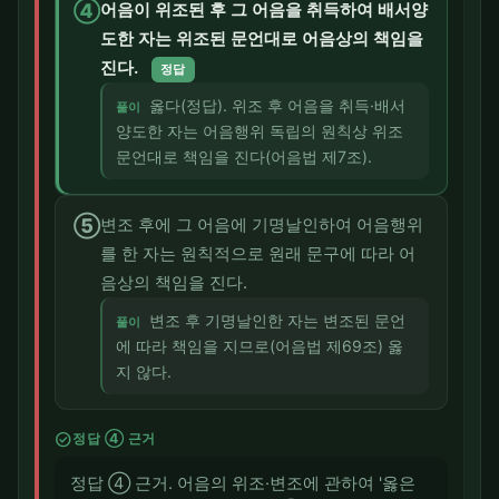
④
어음이 위조된 후 그 어음을 취득하여 배서양
도한 자는 위조된 문언대로 어음상의 책임을
진다.
정답
옳다(정답). 위조 후 어음을 취득·배서
풀이
양도한 자는 어음행위 독립의 원칙상 위조
문언대로 책임을 진다(어음법 제7조).
⑤
변조 후에 그 어음에 기명날인하여 어음행위
를 한 자는 원칙적으로 원래 문구에 따라 어
음상의 책임을 진다.
변조 후 기명날인한 자는 변조된 문언
풀이
에 따라 책임을 지므로(어음법 제69조) 옳
지 않다.
check_circle
정답 ④ 근거
정답 ④ 근거. 어음의 위조·변조에 관하여 '옳은