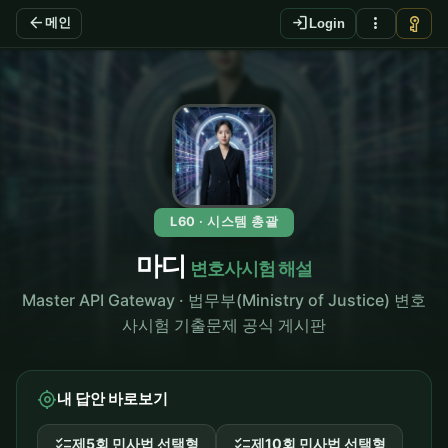
arrow_back
login
more_vert
vpn_key
메인
Login
L60 · 시스템 총괄
마디
변호사시험 해설
Master API Gateway · 법무부(Ministry of Justice) 변호
사시험 기출문제 공식 게시판
my_location
내 답안 바로보기
checklist
checklist
제5회 민사법 선택형
제10회 민사법 선택형