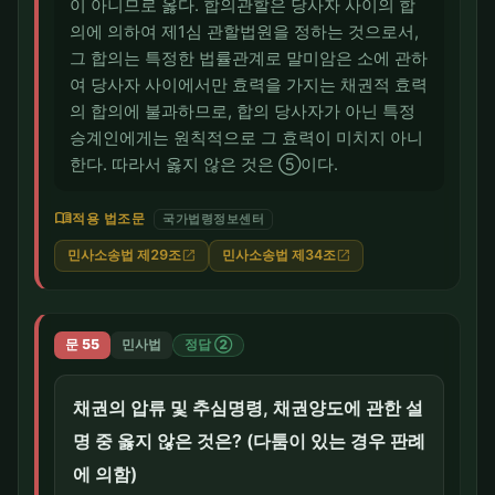
이 아니므로 옳다. 합의관할은 당사자 사이의 합
의에 의하여 제1심 관할법원을 정하는 것으로서,
그 합의는 특정한 법률관계로 말미암은 소에 관하
여 당사자 사이에서만 효력을 가지는 채권적 효력
의 합의에 불과하므로, 합의 당사자가 아닌 특정
승계인에게는 원칙적으로 그 효력이 미치지 아니
한다. 따라서 옳지 않은 것은 ⑤이다.
menu_book
적용 법조문
국가법령정보센터
민사소송법 제29조
민사소송법 제34조
open_in_new
open_in_new
문 55
민사법
정답 ②
채권의 압류 및 추심명령, 채권양도에 관한 설
명 중 옳지 않은 것은? (다툼이 있는 경우 판례
에 의함)