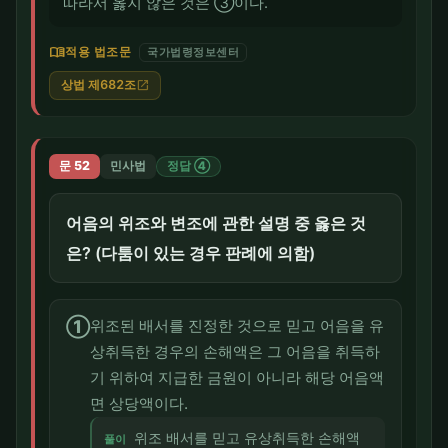
따라서 옳지 않은 것은 ③이다.
menu_book
적용 법조문
국가법령정보센터
상법 제682조
open_in_new
문 52
민사법
정답 ④
어음의 위조와 변조에 관한 설명 중 옳은 것
은? (다툼이 있는 경우 판례에 의함)
①
위조된 배서를 진정한 것으로 믿고 어음을 유
상취득한 경우의 손해액은 그 어음을 취득하
기 위하여 지급한 금원이 아니라 해당 어음액
면 상당액이다.
위조 배서를 믿고 유상취득한 손해액
풀이