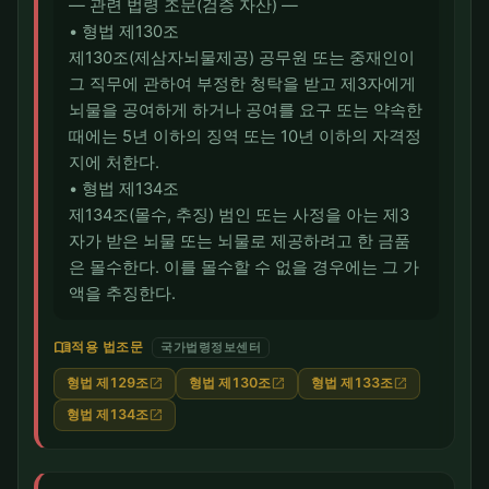
― 관련 법령 조문(검증 자산) ―
• 형법 제130조
제130조(제삼자뇌물제공) 공무원 또는 중재인이
그 직무에 관하여 부정한 청탁을 받고 제3자에게
뇌물을 공여하게 하거나 공여를 요구 또는 약속한
때에는 5년 이하의 징역 또는 10년 이하의 자격정
지에 처한다.
• 형법 제134조
제134조(몰수, 추징) 범인 또는 사정을 아는 제3
자가 받은 뇌물 또는 뇌물로 제공하려고 한 금품
은 몰수한다. 이를 몰수할 수 없을 경우에는 그 가
액을 추징한다.
menu_book
적용 법조문
국가법령정보센터
형법 제129조
형법 제130조
형법 제133조
open_in_new
open_in_new
open_in_new
형법 제134조
open_in_new