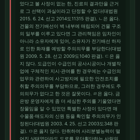
었다고 볼 사정이 없는 한, 진료의 결과만을 근거
로 그 선택이 과실이라고 단정할 수 없다(대법원
2015. 6. 24. 선고 2014도11315 판결). ㄴ은 옳다.
건물의 전기배선이 벽 내부에 매립되어 건물 구조
의 일부를 이루고 있다면 그 관리책임은 임차인이
아니라 소유자에게 있어, 소유자가 전기배선 하자
로 인한 화재를 예방할 주의의무를 부담한다(대법
원 2009. 5. 28. 선고 2009도1040 판결). ㄷ은 옳
지 않다. 도급인이 수급인의 공사시공이나 개별작
업에 구체적인 지시·관여를 한 경우에는 수급인의
업무와 관련하여 사고방지에 필요한 안전조치를
취할 주의의무를 부담하므로, 그러한 경우에도 주
의의무가 없다고 한 것은 잘못이다. ㄹ은 옳다. 금
은방 운영자에게 좀 더 세심한 주의를 기울였다면
장물임을 알 수 있었던 특별한 사정이 있다면 매
수물품·매도자의 신원 등을 확인할 주의의무가 인
정된다(대법원 2003. 4. 25. 선고 2003도348 판
결). ㅁ은 옳지 않다. 만취하여 사리분별능력이 떨
어진 상태였더라도 도로를 무단횡단하는 사람의