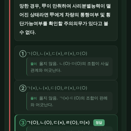
망한 경우, 甲이 만취하여 사리분별능력이 떨
어진 상태라면 甲에게 차량의 통행여부 및 횡
단가능여부를 확인할 주의의무가 있다고 볼
수 없다.
①
ㄱ(○),ㄴ(×),ㄷ(×),ㄹ(×),ㅁ(○)
옳지 않음. ㄴ(○)·ㅁ(○)의 조합이 사실
풀이
관계와 어긋난다.
②
ㄱ(×),ㄴ(×),ㄷ(○),ㄹ(×),ㅁ(○)
옳지 않음. ㄱ(×)·ㄷ(○)의 조합이 판례
풀이
와 어긋난다.
③
ㄱ(○),ㄴ(○),ㄷ(×),ㄹ(○),ㅁ(×)
정답