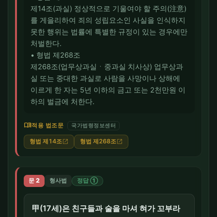
제14조(과실) 정상적으로 기울여야 할 주의(注意)
를 게을리하여 죄의 성립요소인 사실을 인식하지
못한 행위는 법률에 특별한 규정이 있는 경우에만
처벌한다.
• 형법 제268조
제268조(업무상과실ㆍ중과실 치사상) 업무상과
실 또는 중대한 과실로 사람을 사망이나 상해에
이르게 한 자는 5년 이하의 금고 또는 2천만원 이
하의 벌금에 처한다.
menu_book
적용 법조문
국가법령정보센터
형법 제14조
형법 제268조
open_in_new
open_in_new
문 2
형사법
정답 ①
甲(17세)은 친구들과 술을 마셔 혀가 꼬부라