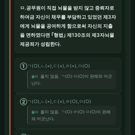
ㅁ.공무원이 직접 뇌물을 받지 않고 증뢰자로
하여금 자신이 채무를 부담하고 있었던 제3자
에게 뇌물을 공여하게 함으로써 자신의 지출
을 면하였다면 ｢형법｣ 제130조의 제3자뇌물
제공죄가 성립한다.
①
ㄱ(○),ㄴ(×),ㄷ(×),ㄹ(×),ㅁ(○)
옳지 않음. ㄱ(○)·ㅁ(○)이 판례와 어긋
풀이
난다.
②
ㄱ(○),ㄴ(×),ㄷ(×),ㄹ(○),ㅁ(○)
옳지 않음. ㄱ(○)·ㄹ(○)·ㅁ(○)이 판례
풀이
와 어긋난다.