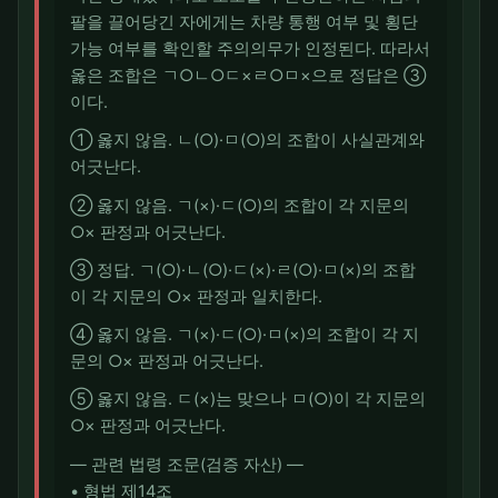
팔을 끌어당긴 자에게는 차량 통행 여부 및 횡단
가능 여부를 확인할 주의의무가 인정된다. 따라서
옳은 조합은 ㄱ○ㄴ○ㄷ×ㄹ○ㅁ×으로 정답은 ③
이다.
① 옳지 않음. ㄴ(○)·ㅁ(○)의 조합이 사실관계와
어긋난다.
② 옳지 않음. ㄱ(×)·ㄷ(○)의 조합이 각 지문의
○× 판정과 어긋난다.
③ 정답. ㄱ(○)·ㄴ(○)·ㄷ(×)·ㄹ(○)·ㅁ(×)의 조합
이 각 지문의 ○× 판정과 일치한다.
④ 옳지 않음. ㄱ(×)·ㄷ(○)·ㅁ(×)의 조합이 각 지
문의 ○× 판정과 어긋난다.
⑤ 옳지 않음. ㄷ(×)는 맞으나 ㅁ(○)이 각 지문의
○× 판정과 어긋난다.
― 관련 법령 조문(검증 자산) ―
• 형법 제14조