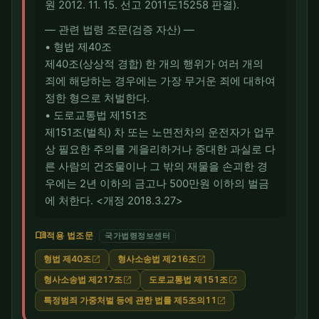
원 2012. 11. 15. 선고 2011도15258 판결).
― 관련 법령 조문(검증 자산) ―
• 형법 제40조
제40조(상상적 경합) 한 개의 행위가 여러 개의
죄에 해당하는 경우에는 가장 무거운 죄에 대하여
정한 형으로 처벌한다.
• 도로교통법 제151조
제151조(벌칙) 차 또는 노면전차의 운전자가 업무
상 필요한 주의를 게을리하거나 중대한 과실로 다
른 사람의 건조물이나 그 밖의 재물을 손괴한 경
우에는 2년 이하의 금고나 500만원 이하의 벌금
에 처한다. <개정 2018.3.27>
menu_book
적용 법조문
국가법령정보센터
형법 제40조
형사소송법 제216조
open_in_new
open_in_new
형사소송법 제217조
도로교통법 제151조
open_in_new
open_in_new
특정범죄 가중처벌 등에 관한 법률 제5조의11
open_in_new