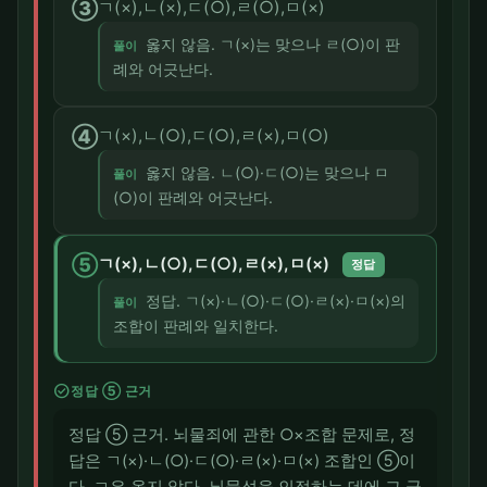
③
ㄱ(×),ㄴ(×),ㄷ(○),ㄹ(○),ㅁ(×)
옳지 않음. ㄱ(×)는 맞으나 ㄹ(○)이 판
풀이
례와 어긋난다.
④
ㄱ(×),ㄴ(○),ㄷ(○),ㄹ(×),ㅁ(○)
옳지 않음. ㄴ(○)·ㄷ(○)는 맞으나 ㅁ
풀이
(○)이 판례와 어긋난다.
⑤
ㄱ(×),ㄴ(○),ㄷ(○),ㄹ(×),ㅁ(×)
정답
정답. ㄱ(×)·ㄴ(○)·ㄷ(○)·ㄹ(×)·ㅁ(×)의
풀이
조합이 판례와 일치한다.
check_circle
정답 ⑤ 근거
정답 ⑤ 근거. 뇌물죄에 관한 ○×조합 문제로, 정
답은 ㄱ(×)·ㄴ(○)·ㄷ(○)·ㄹ(×)·ㅁ(×) 조합인 ⑤이
다. ㄱ은 옳지 않다. 뇌물성을 인정하는 데에 그 금