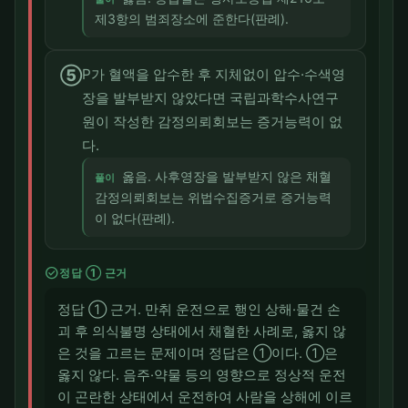
제3항의 범죄장소에 준한다(판례).
⑤
P가 혈액을 압수한 후 지체없이 압수·수색영
장을 발부받지 않았다면 국립과학수사연구
원이 작성한 감정의뢰회보는 증거능력이 없
다.
옳음. 사후영장을 발부받지 않은 채혈
풀이
감정의뢰회보는 위법수집증거로 증거능력
이 없다(판례).
check_circle
정답 ① 근거
정답 ① 근거. 만취 운전으로 행인 상해·물건 손
괴 후 의식불명 상태에서 채혈한 사례로, 옳지 않
은 것을 고르는 문제이며 정답은 ①이다. ①은
옳지 않다. 음주·약물 등의 영향으로 정상적 운전
이 곤란한 상태에서 운전하여 사람을 상해에 이르