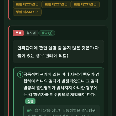
형법 제225조
형법 제227조
형법 제231조
open_in_new
open_in_new
open_in_new
형법 제233조
open_in_new
문 5
형사법
정답 ①
인과관계에 관한 설명 중 옳지 않은 것은? (다
툼이 있는 경우 판례에 의함)
①
공동정범 관계에 있는 여러 사람의 행위가 경
합하여 하나의 결과가 발생되었으나 그 결과
발생의 원인행위가 밝혀지지 아니한 경우에
는 각 행위자를 미수범으로 처벌해야 한다.
정답
옳지 않음(정답). 공동정범은 원인행위
풀이
가 불명이라도 전부책임을 지고 기수가 되