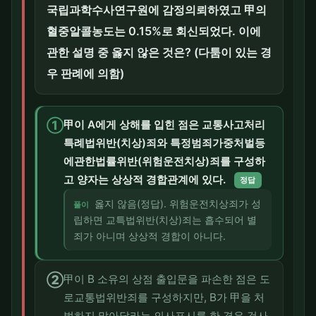
국립과학수사연구원에 감정의뢰하였고 甲의
혈중알콜농도는 0.15%로 회신되었다. 이에
관한 설명 중 옳지 않은 것은? (다툼이 있는 경
우 판례에 의함)
①
甲이 A에게 상해를 입힌 점은 교통사고처리
특례법위반(치상)죄와 특정범죄가중처벌등
에관한법률위반(위험운전치상)죄를 구성하
고 양자는 상상적 경합관계에 있다.
정답
옳지 않음(정답). 위험운전치상죄가 성
풀이
립하면 교특법위반(치상)죄는 흡수되어 별
죄가 아니며 상상적 경합이 아니다.
②
甲이 B 소유의 상점 출입문을 파손한 점은 도
로교통법위반죄를 구성하지만, B가 甲을 처
벌하지 말아달라는 의사표시를 한 경우 검사