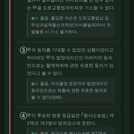
는 甲을 도로교통법위반죄로 기소할 수 없다.
옳음. 출입문 파손은 도로교통법상 업
풀이
무상과실재물손괴죄(반의사불벌죄)여서 처
벌불원 시 기소 불가하다.
③
甲의 동의를 기대할 수 없었던 상황이었다고
하더라도 甲의 법정대리인인 아버지의 동의
만으로는 혈액채취에 관한 유효한 동의가 있
었다고 볼 수 없다.
옳음. 의식불명 운전자의 법정대리인
풀이
동의만으로는 채혈에 관한 유효한 동의로
볼 수 없다(판례).
④
甲이 후송된 병원 응급실은 ｢형사소송법｣ 제
216조 제3항의 범죄장소에 준한다.
옳음. 응급실은 형사소송법 제216조
풀이