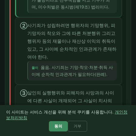
며, 미수처벌은 동시범(제19조) 법리이다.
②
사기죄가 성립하려면 행위자의 기망행위, 피
기망자의 착오와 그에 따른 처분행위 그리고
행위자 등의 재물이나 재산상 이익의 취득이
있고, 그 사이에 순차적인 인과관계가 존재하
여야 한다.
옳음. 사기죄는 기망·착오·처분·취득 사
풀이
이에 순차적 인과관계가 필요하다(판례).
③
살인의 실행행위와 피해자의 사망과의 사이
에 다른 사실이 개재되어 그 사실이 치사의
직접적인 원인이 되었다고 하더라도 그와 같
이 사이트는 서비스 개선을 위해 분석 쿠키를 사용합니다.
개인정
은 사실이 통상 예견할 수 있는 것에 지나지
보처리방침
않는다면 살인의 실행행위와 피해자의 사망
동의
거부
과의 사이에 인과관계가 인정된다.