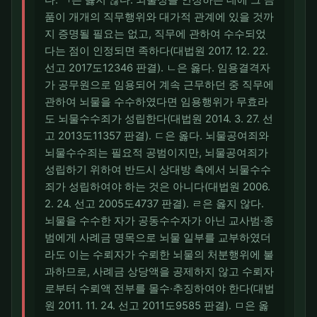
품이 개개의 직무행위와 대가적 관계에 있을 것까
지 증명될 필요는 없고, 직무에 관하여 수수되었
다는 점이 인정되면 족하다(대법원 2017. 12. 22.
선고 2017도12346 판결). ㄴ은 옳다. 임용결격자
가 공무원으로 임용되어 계속 근무하던 중 직무에
관하여 뇌물을 수수하였다면 임용행위가 무효라
도 뇌물수수죄가 성립한다(대법원 2014. 3. 27. 선
고 2013도11357 판결). ㄷ은 옳다. 뇌물공여죄와
뇌물수수죄는 필요적 공범이지만, 뇌물공여죄가
성립하기 위하여 반드시 상대방 측에서 뇌물수수
죄가 성립하여야 하는 것은 아니다(대법원 2006.
2. 24. 선고 2005도4737 판결). ㄹ은 옳지 않다.
뇌물을 수수한 자가 공동수수자가 아닌 교사범·종
범에게 사례금 명목으로 뇌물 일부를 교부하였더
라도 이는 수뢰자가 수뢰한 뇌물의 처분행위에 불
과하므로, 사례금 상당액을 공제하지 않고 수뢰자
로부터 수뢰액 전부를 몰수·추징하여야 한다(대법
원 2011. 11. 24. 선고 2011도9585 판결). ㅁ은 옳