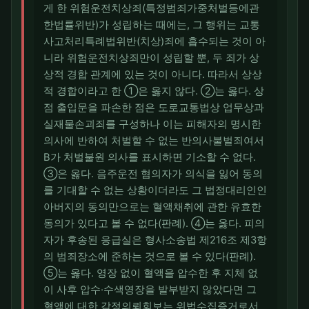
게 한 위험운전치상죄(특정범죄가중처벌등에관
한법률위반)가 성립하는 때에는, 그 행위는 교통
사고처리특례법위반(치상)죄에 흡수되는 것이 아
니라 위험운전치상죄만이 성립할 뿐, 두 죄가 상
상적 경합 관계에 있는 것이 아니다. 따라서 상상
적 경합이라고 한 ①은 옳지 않다. ②는 옳다. 상
점 출입문을 파손한 점은 도로교통법상 업무상과
실재물손괴죄를 구성하나 이는 피해자의 명시한
의사에 반하여 처벌할 수 없는 반의사불벌죄여서
B가 처벌불원 의사를 표시하면 기소할 수 없다.
③은 옳다. 음주운전 혐의자가 의식을 잃어 동의
를 기대할 수 없는 상황이더라도 그 법정대리인인
아버지의 동의만으로는 혈액채취에 관한 유효한
동의가 있다고 볼 수 없다(판례). ④는 옳다. 피의
자가 후송된 응급실은 형사소송법 제216조 제3항
의 범죄장소에 준하는 것으로 볼 수 있다(판례).
⑤는 옳다. 영장 없이 혈액을 압수한 후 지체 없
이 사후 압수·수색영장을 발부받지 않았다면 그
혈액에 대한 감정의뢰회보는 위법수집증거로서