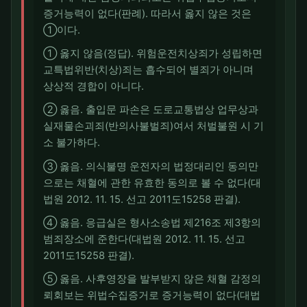
증거능력이 없다(판례). 따라서 옳지 않은 것은
①이다.
① 옳지 않음(정답). 위험운전치상죄가 성립하면
교특법위반(치상)죄는 흡수되어 별죄가 아니며
상상적 경합이 아니다.
② 옳음. 출입문 파손은 도로교통법상 업무상과
실재물손괴죄(반의사불벌죄)여서 처벌불원 시 기
소 불가하다.
③ 옳음. 의식불명 운전자의 법정대리인 동의만
으로는 채혈에 관한 유효한 동의로 볼 수 없다(대
법원 2012. 11. 15. 선고 2011도15258 판결).
④ 옳음. 응급실은 형사소송법 제216조 제3항의
범죄장소에 준한다(대법원 2012. 11. 15. 선고
2011도15258 판결).
⑤ 옳음. 사후영장을 발부받지 않은 채혈 감정의
뢰회보는 위법수집증거로 증거능력이 없다(대법