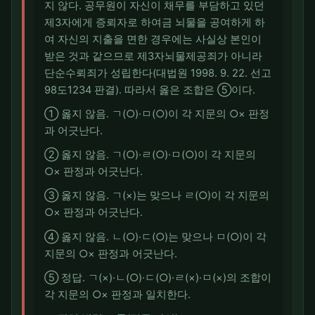
지 않다. 공무원이 자신이 채무를 부담하고 있던
제3자에게 증뢰자로 하여금 뇌물을 공여하게 하
여 자신의 지출을 면한 경우에는 사실상 본인이
받은 것과 같으므로 제3자뇌물제공죄가 아니라
단순수뢰죄가 성립한다(대법원 1998. 9. 22. 선고
98도1234 판결). 따라서 옳은 조합은 ⑤이다.
① 옳지 않음. ㄱ(○)·ㅁ(○)이 각 지문의 ○× 판정
과 어긋난다.
② 옳지 않음. ㄱ(○)·ㄹ(○)·ㅁ(○)이 각 지문의
○× 판정과 어긋난다.
③ 옳지 않음. ㄱ(×)는 맞으나 ㄹ(○)이 각 지문의
○× 판정과 어긋난다.
④ 옳지 않음. ㄴ(○)·ㄷ(○)는 맞으나 ㅁ(○)이 각
지문의 ○× 판정과 어긋난다.
⑤ 정답. ㄱ(×)·ㄴ(○)·ㄷ(○)·ㄹ(×)·ㅁ(×)의 조합이
각 지문의 ○× 판정과 일치한다.