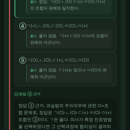
정답. ㄱ(○)·ㄴ(○)·ㄷ(×)·ㄹ(○)·ㅁ(×)
풀이
의 조합이 판례와 일치한다.
④
ㄱ(×),ㄴ(○),ㄷ(○),ㄹ(○),ㅁ(×)
옳지 않음. ㄱ(×)·ㄷ(○)·ㅁ(×)의 조합이
풀이
판례와 어긋난다.
⑤
ㄱ(○),ㄴ(○),ㄷ(×),ㄹ(○),ㅁ(○)
옳지 않음. ㄷ(×)는 맞으나 ㅁ(○)이 판
풀이
례와 어긋난다.
check_circle
정답 ③ 근거
정답 ③ 근거. 과실범의 주의의무에 관한 ○×조
합 문제로, 정답은 ㄱ(○)·ㄴ(○)·ㄷ(×)·ㄹ(○)·ㅁ(×)
조합인 ③이다. ㄱ은 옳다. 의사가 특정 진료방법
을 선택하였다면 그 선택과정에 합리성이 결여되