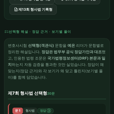
description
제13회 형사법 기록형
checklist
선택형 해설 · 정답 근거 · 보기별 풀이
변호사시험
선택형(객관식)
문항을
예온
리더가 문항별로
정리한 해설입니다.
정답은 법무부 공식 정답가안과 대조
했
고, 인용한 법령 조문은
국가법령정보센터(DRF) 본문과 일
치
하는지 자동 검증을 통과한 것만 실었습니다. 정답이 왜
맞는지(정답 근거)와 각 보기가 왜 맞고 틀린지(보기별 풀
이)를 함께 담았습니다.
제7회 형사법 선택형
20문
문 1
형사법
정답 ③