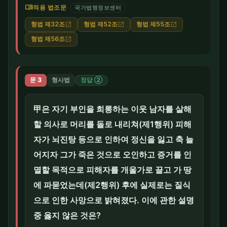
menu_book
적용 법조문
국가법령정보센터
형법 제32조
형법 제52조
형법 제55조
open_in_new
open_in_new
open_in_new
형법 제56조
open_in_new
문 3
형사법
정답 ②
甲은 자기 부인을 희롱하는 이웃 남자를 살해
할 의사로 머리를 돌로 내리쳐(제1행위) 피해
자가 뇌진탕 등으로 인하여 정신을 잃고 축 늘
어지자 그가 죽은 것으로 오인하고 증거를 인
멸할 목적으로 피해자를 개울가로 끌고 가 땅
에 파묻었는데(제2행위) 후에 실제로는 질식
으로 인한 사망으로 밝혀졌다. 이에 관한 설명
중 옳지 않은 것은?