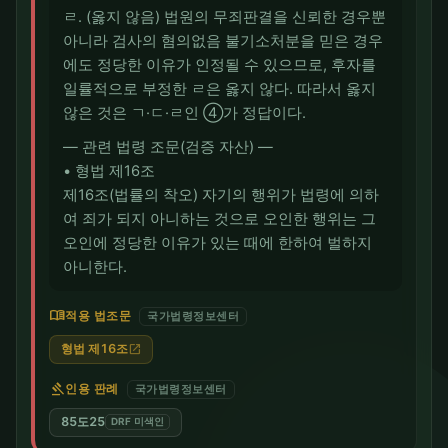
ㄹ. (옳지 않음) 법원의 무죄판결을 신뢰한 경우뿐
아니라 검사의 혐의없음 불기소처분을 믿은 경우
에도 정당한 이유가 인정될 수 있으므로, 후자를
일률적으로 부정한 ㄹ은 옳지 않다. 따라서 옳지
않은 것은 ㄱ·ㄷ·ㄹ인 ④가 정답이다.
― 관련 법령 조문(검증 자산) ―
• 형법 제16조
제16조(법률의 착오) 자기의 행위가 법령에 의하
여 죄가 되지 아니하는 것으로 오인한 행위는 그
오인에 정당한 이유가 있는 때에 한하여 벌하지
아니한다.
menu_book
적용 법조문
국가법령정보센터
형법 제16조
open_in_new
gavel
인용 판례
국가법령정보센터
85도25
DRF 미색인