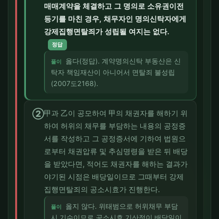
매매계약을 체결하고 그 명의로 소유권이전
등기를 마친 경우, 채무자인 명의신탁자에게
강제집행면탈죄가 성립될 여지는 없다.
정답
옳다(정답). 계약명의신탁 부동산은 신
풀이
탁자 책임재산이 아니어서 면탈죄 불성립
(2007도2168).
②
甲과 乙이 공모하여 甲의 채권자를 해하기 위
하여 허위의 채무를 부담하는 내용의 공정증
서를 작성하고 그 공정증서에 기하여 법원으
로부터 채권압류 및 추심명령을 받은 뒤 배당
을 받았다면, 적어도 채권자를 해하는 결과가
야기된 시점은 배당일이므로 그때부터 강제
집행면탈죄의 공소시효가 진행한다.
옳지 않다. 위태범으로 허위채무 부담
풀이
시 기수이므로 공소시효 기산점이 배당일이