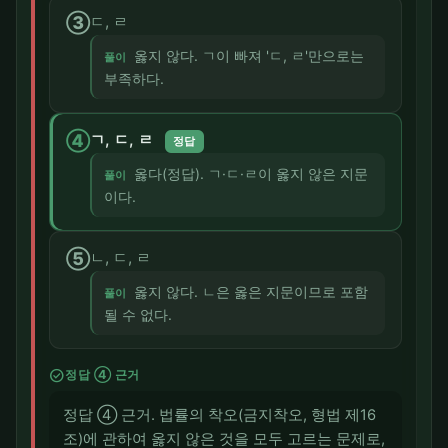
③
ㄷ, ㄹ
옳지 않다. ㄱ이 빠져 'ㄷ, ㄹ'만으로는
풀이
부족하다.
④
ㄱ, ㄷ, ㄹ
정답
옳다(정답). ㄱ·ㄷ·ㄹ이 옳지 않은 지문
풀이
이다.
⑤
ㄴ, ㄷ, ㄹ
옳지 않다. ㄴ은 옳은 지문이므로 포함
풀이
될 수 없다.
check_circle
정답 ④ 근거
정답 ④ 근거. 법률의 착오(금지착오, 형법 제16
조)에 관하여 옳지 않은 것을 모두 고르는 문제로,