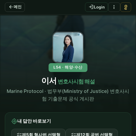
arrow_back
login
more_vert
vpn_key
메인
Login
L54 · 해양·수산
이서
변호사시험 해설
Marine Protocol · 법무부(Ministry of Justice) 변호사시
험 기출문제 공식 게시판
my_location
내 답안 바로보기
checklist
checklist
제5회 형사법 선택형
제12회 공법 선택형