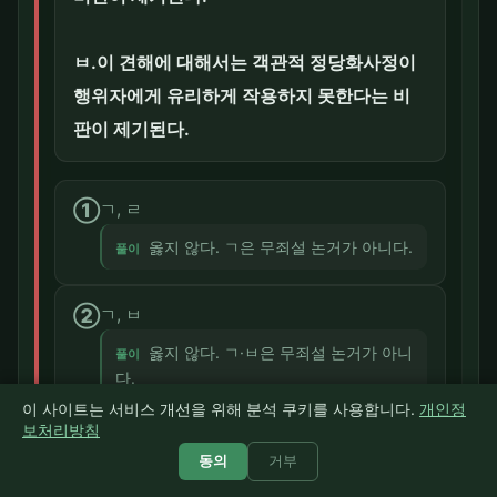
ㅂ.이 견해에 대해서는 객관적 정당화사정이
행위자에게 유리하게 작용하지 못한다는 비
판이 제기된다.
①
ㄱ, ㄹ
옳지 않다. ㄱ은 무죄설 논거가 아니다.
풀이
②
ㄱ, ㅂ
옳지 않다. ㄱ·ㅂ은 무죄설 논거가 아니
풀이
다.
이 사이트는 서비스 개선을 위해 분석 쿠키를 사용합니다.
개인정
보처리방침
③
ㄴ, ㄹ
정답
동의
거부
옳다(정답). ㄴ(결과불법만 고려)·ㄹ(주
풀이