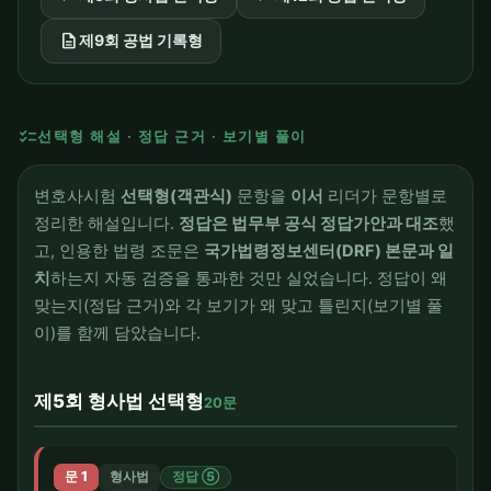
description
제9회 공법 기록형
checklist
선택형 해설 · 정답 근거 · 보기별 풀이
변호사시험
선택형(객관식)
문항을
이서
리더가 문항별로
정리한 해설입니다.
정답은 법무부 공식 정답가안과 대조
했
고, 인용한 법령 조문은
국가법령정보센터(DRF) 본문과 일
치
하는지 자동 검증을 통과한 것만 실었습니다. 정답이 왜
맞는지(정답 근거)와 각 보기가 왜 맞고 틀린지(보기별 풀
이)를 함께 담았습니다.
제5회 형사법 선택형
20문
문 1
형사법
정답 ⑤