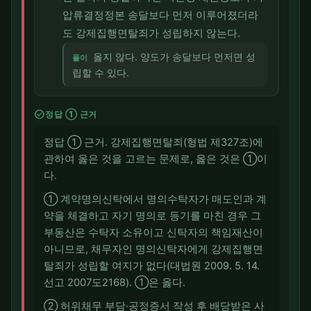
압류결정정본 송달보다 먼저 이루어졌더라
도 강제집행면탈죄가 성립하지 않는다.
옳지 않다. 양도가 송달보다 먼저면 성
풀이
립할 수 있다.
check_circle
정답 ① 근거
정답 ① 근거. 강제집행면탈죄(형법 제327조)에
관하여 옳은 것을 고르는 문제로, 옳은 것은 ①이
다.
① 계약명의신탁에서 명의수탁자가 매도인과 계
약을 체결하고 자기 명의로 등기를 마친 경우 그
부동산은 수탁자 소유이고 신탁자의 책임재산이
아니므로, 채무자인 명의신탁자에게 강제집행면
탈죄가 성립할 여지가 없다(대법원 2009. 5. 14.
선고 2007도2168). ①은 옳다.
② 허위채무 부담·공정증서 작성 후 배당받은 사