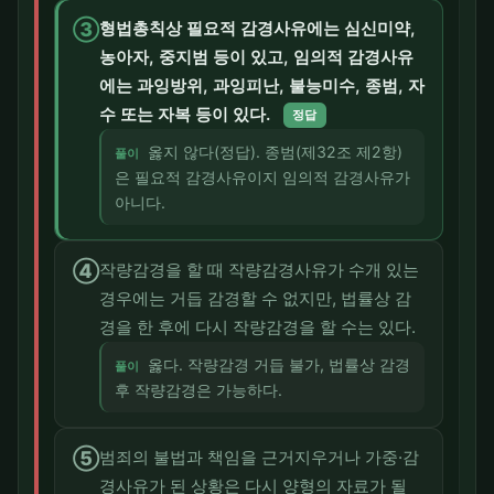
③
형법총칙상 필요적 감경사유에는 심신미약,
농아자, 중지범 등이 있고, 임의적 감경사유
에는 과잉방위, 과잉피난, 불능미수, 종범, 자
수 또는 자복 등이 있다.
정답
옳지 않다(정답). 종범(제32조 제2항)
풀이
은 필요적 감경사유이지 임의적 감경사유가
아니다.
④
작량감경을 할 때 작량감경사유가 수개 있는
경우에는 거듭 감경할 수 없지만, 법률상 감
경을 한 후에 다시 작량감경을 할 수는 있다.
옳다. 작량감경 거듭 불가, 법률상 감경
풀이
후 작량감경은 가능하다.
⑤
범죄의 불법과 책임을 근거지우거나 가중·감
경사유가 된 상황은 다시 양형의 자료가 될