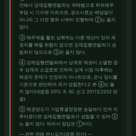
안에서 강제집행면탈죄는 위태범으로 허위채무
부담 시 기수에 이르므로, 공소시효는 배당일이
아니라 그 이전 행위 시부터 진행하여 ②는 옳지
않다.
③ 채무액을 훨씬 상회하는 다른 재산이 있어 채
권자를 해할 위험이 없으면 강제집행면탈죄가 성
립하지 않으므로 ③은 옳지 않다.
④ 강제집행면탈죄에서 상계로 채권이 소멸한 경
우 상계의 소급효로 인하여 상계 시점 이후에는
채권의 존재가 인정되지 아니하므로, 은닉 당시를
기준으로 판단하여 죄가 성립한다고 본 ④는 옳
지 않다(대법원 2012. 8. 30. 선고 2011도2252 판
결).
⑤ 채권양도가 가압류결정정본 송달보다 먼저 이
루어졌다면 강제집행면탈죄가 성립할 수 있어 ⑤
는 옳지 않다. 따라서 정답은 ①이다.
― 관련 판례 판시요지(검증 자산) ―