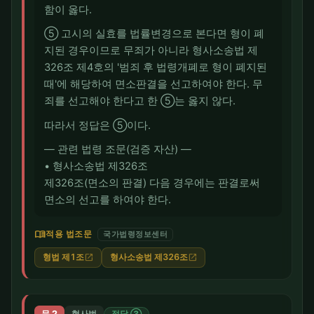
함이 옳다.
⑤ 고시의 실효를 법률변경으로 본다면 형이 폐
지된 경우이므로 무죄가 아니라 형사소송법 제
326조 제4호의 '범죄 후 법령개폐로 형이 폐지된
때'에 해당하여 면소판결을 선고하여야 한다. 무
죄를 선고해야 한다고 한 ⑤는 옳지 않다.
따라서 정답은 ⑤이다.
― 관련 법령 조문(검증 자산) ―
• 형사소송법 제326조
제326조(면소의 판결) 다음 경우에는 판결로써
면소의 선고를 하여야 한다.
menu_book
적용 법조문
국가법령정보센터
형법 제1조
형사소송법 제326조
open_in_new
open_in_new
문 2
형사법