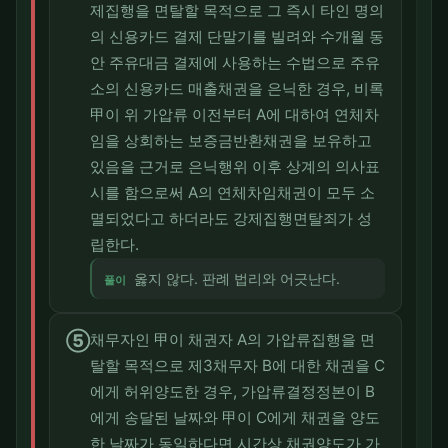
제집행을 면탈할 목적으로 그 즉시 타인 명의
의 신용카드 결제 단말기를 빌려와 수개월 동
안 주유대금 결제에 사용하는 수법으로 주유
소의 신용카드 매출채권을 은닉한 경우, 비록
甲이 위 가압류 이전부터 A에 대하여 연체차
임을 상회하는 보증금반환채권을 보유하고
있음을 근거로 은닉행위 이후 상계의 의사표
시를 함으로써 A의 연체차임채권이 모두 소
멸되었다고 하더라도 강제집행면탈죄가 성
립한다.
옳지 않다. 판례 법리와 어긋난다.
풀이
⑤
채무자인 甲이 채권자 A의 가압류집행을 면
탈할 목적으로 제3채무자 B에 대한 채권을 C
에게 허위양도한 경우, 가압류결정정본이 B
에게 송달된 날짜와 甲이 C에게 채권을 양도
한 날짜가 동일하다면 시간상 채권양도가 가