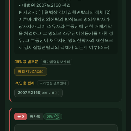
• 대법원 2007도2168 판결
판시요지: [1] 형법상 강제집행면탈죄의 객체 [2]
이른바 계약명의신탁의 방식으로 명의수탁자가
당사자가 되어 소유자와 부동산에 관한 매매계약
을 체결하고 그 명의로 소유권이전등기를 마친 경
우, 그 부동산이 채무자인 명의신탁자의 재산으로
서 강제집행면탈죄의 객체가 되는지 여부(소극)
menu_book
적용 법조문
국가법령정보센터
형법 제327조
open_in_new
gavel
인용 판례
국가법령정보센터
2007도2168
DRF 미색인
문 5
형사법
정답 ④