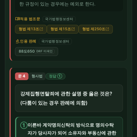
한 규정이 있는 경우에는 예외로 한다.
menu_book
적용 법조문
국가법령정보센터
형법 제13조
형법 제15조
형법 제250조
open_in_new
open_in_new
open_in_new
gavel
인용 판례
국가법령정보센터
88도650
DRF 미색인
문 4
형사법
정답 ①
강제집행면탈죄에 관한 설명 중 옳은 것은?
(다툼이 있는 경우 판례에 의함)
①
이른바 계약명의신탁의 방식으로 명의수탁
자가 당사자가 되어 소유자와 부동산에 관한