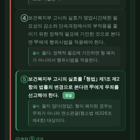
④
보건복지부 고시의 실효가 영업시간제한 필
요성의 감소와 단속과정에서의 부작용을 줄
이기 위한 정책적 필요에 기인한 것으로 본다
면 甲에게 행위시법을 적용해야 한다.
옳다. 정책적 필요에 기인하면 형 폐지
풀이
가 아니어서 행위시법을 적용한다.
⑤
보건복지부 고시의 실효를 ｢형법｣ 제1조 제2
항의 법률의 변경으로 본다면 甲에게 무죄를
선고해야 한다.
정답
옳지 않다(정답). 형이 폐지된 경우는
풀이
무죄가 아니라 면소판결(형소법 제326조
제4호) 대상이다.
check_circle
정답 ⑤ 근거