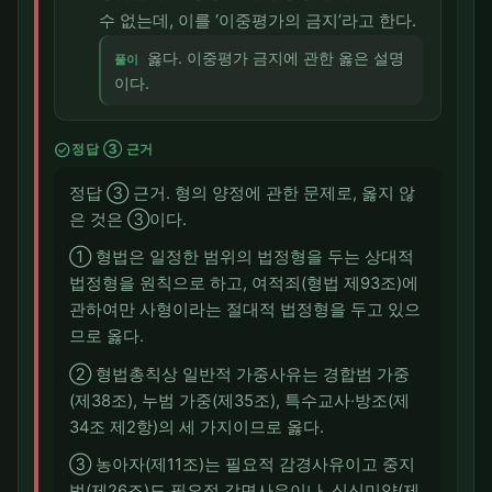
수 없는데, 이를 ‘이중평가의 금지’라고 한다.
옳다. 이중평가 금지에 관한 옳은 설명
풀이
이다.
check_circle
정답 ③ 근거
정답 ③ 근거. 형의 양정에 관한 문제로, 옳지 않
은 것은 ③이다.
① 형법은 일정한 범위의 법정형을 두는 상대적
법정형을 원칙으로 하고, 여적죄(형법 제93조)에
관하여만 사형이라는 절대적 법정형을 두고 있으
므로 옳다.
② 형법총칙상 일반적 가중사유는 경합범 가중
(제38조), 누범 가중(제35조), 특수교사·방조(제
34조 제2항)의 세 가지이므로 옳다.
③ 농아자(제11조)는 필요적 감경사유이고 중지
범(제26조)도 필요적 감면사유이나, 심신미약(제