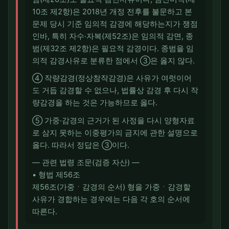
10조 제2항)은 2018년 개정 전후를 불문하고 본
문제 당시 기준 임의적 감경에 해당하는지가 쟁점
인바, 특히 자수·자복(제52조)은 임의적 감면, 종
범(제32조 제2항)은 필요적 감경이다. 종범을 임
의적 감경사유로 분류한 점에서 ③은 옳지 않다.
④ 작량감경(정상참작감경)은 사유가 여럿이어
도 거듭 감경할 수 없으나, 법률상 감경 후 다시 작
량감경을 하는 것은 가능하므로 옳다.
⑤ 가중·감경의 근거가 된 사정을 다시 양형자료
로 삼지 못하는 이중평가의 금지에 관한 설명으로
옳다. 따라서 정답은 ③이다.
― 관련 법령 조문(검증 자산) ―
• 형법 제56조
제56조(가중ㆍ감경의 순서) 형을 가중ㆍ감경할
사유가 경합하는 경우에는 다음 각 호의 순서에
따른다.