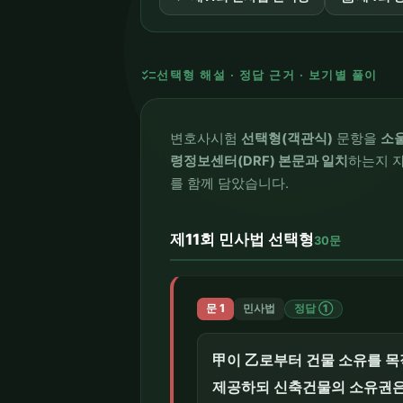
checklist
선택형 해설 · 정답 근거 · 보기별 풀이
변호사시험
선택형(객관식)
문항을
소
령정보센터(DRF) 본문과 일치
하는지 자
를 함께 담았습니다.
제11회 민사법 선택형
30문
문 1
민사법
정답 ①
甲이 乙로부터 건물 소유를 목
제공하되 신축건물의 소유권은 