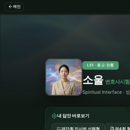
arrow_back
메인
L51 · 종교·전통
소울
변호사시험
Spiritual Interfa
my_location
내 답안 바로보기
checklist
description
제11회 민사법 선택형
제4회 