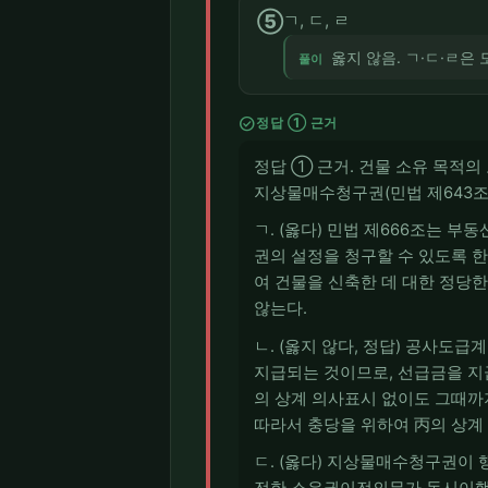
⑤
ㄱ, ㄷ, ㄹ
옳지 않음. ㄱ·ㄷ·ㄹ은
풀이
check_circle
정답 ① 근거
정답 ① 근거. 건물 소유 목적의
지상물매수청구권(민법 제643조·
ㄱ. (옳다) 민법 제666조는 
권의 설정을 청구할 수 있도록 
여 건물을 신축한 데 대한 정당
않는다.
ㄴ. (옳지 않다, 정답) 공사
지급되는 것이므로, 선급금을 지
의 상계 의사표시 없이도 그때까
따라서 충당을 위하여 丙의 상계
ㄷ. (옳다) 지상물매수청구권이
전한 소유권이전의무가 동시이행관