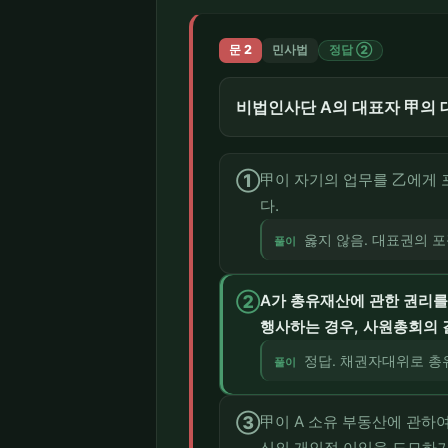
문 2
민사법
정답 ②
비법인사단 A의 대표자 甲의 대
①
甲이 자기의 업무를 乙에게 
다.
옳지 않음. 대표권의 포
풀이
②
A가 총유재산에 관한 권리를
행사하는 경우, 사원총회의 
정답. 채권자대위로 총
풀이
③
甲이 A 소유 부동산에 관하
신의 개인적 이익을 도모하기