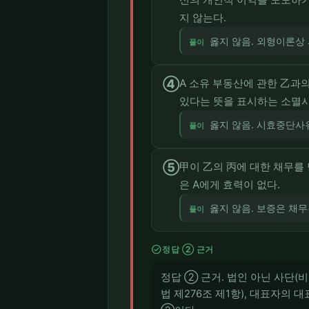
지 않는다.
옳지 않음. 외형이론상
풀이
④
A 소유 부동산에 관한 乙과
있다는 뜻을 표시하는 소멸
옳지 않음. 시효중단사
풀이
⑤
甲이 乙의 丙에 대한 채무를
은 A에게 효력이 없다.
옳지 않음. 보증은 채무
풀이
check_circle
정답 ② 근거
정답 ② 근거. 법인 아닌 사단(
법 제276조 제1항), 대표자의