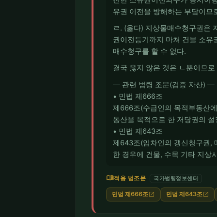
유권 이전을 방해하는 부담이므로
ㄹ. (옳다) 지상물매수청구권은
권이전등기까지 마쳐 건물 소유권
매수청구를 할 수 없다.
결국 옳지 않은 것은 ㄴ뿐이므로
― 관련 법령 조문(검증 자산) ―
• 민법 제666조
제666조(수급인의 목적부동산에
동산을 목적으로 한 저당권의 설
• 민법 제643조
제643조(임차인의 갱신청구권, 
한 경우에 건물, 수목 기타 지상
menu_book
적용 법조문
국가법령정보센터
민법 제666조
민법 제643조
open_in_new
open_in_new