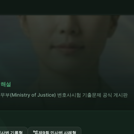
 해설
ce · 법무부(Ministry of Justice) 변호사시험 기출문제 공식 게시판
account_tree
형사법 기록형
제9회 민사법 사례형