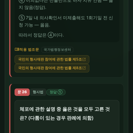
④ 이의없다는 진술만으로 하자 치유 안됨 — 옳
지 않음(정답).
⑤ 7일 내 의사확인서 미제출해도 1회기일 전 신
청 가능 — 옳음.
따라서 정답은 ④이다.
menu_book
적용 법조문
국가법령정보센터
국민의 형사재판 참여에 관한 법률 제5조
open_in_new
국민의 형사재판 참여에 관한 법률 제8조
open_in_new
문 26
형사법
정답 ①
체포에 관한 설명 중 옳은 것을 모두 고른 것
은? (다툼이 있는 경우 판례에 의함)