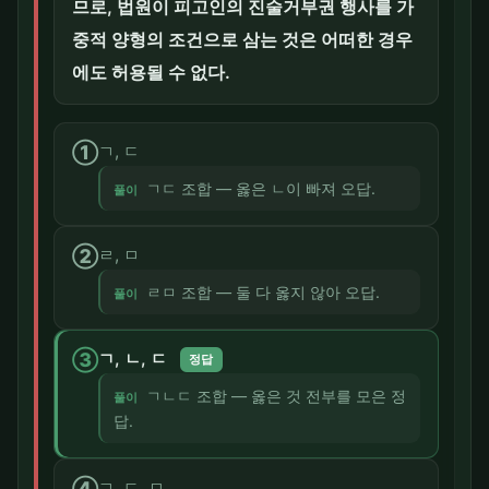
므로, 법원이 피고인의 진술거부권 행사를 가
중적 양형의 조건으로 삼는 것은 어떠한 경우
에도 허용될 수 없다.
①
ㄱ, ㄷ
ㄱㄷ 조합 — 옳은 ㄴ이 빠져 오답.
풀이
②
ㄹ, ㅁ
ㄹㅁ 조합 — 둘 다 옳지 않아 오답.
풀이
③
ㄱ, ㄴ, ㄷ
정답
ㄱㄴㄷ 조합 — 옳은 것 전부를 모은 정
풀이
답.
④
ㄱ, ㄷ, ㅁ