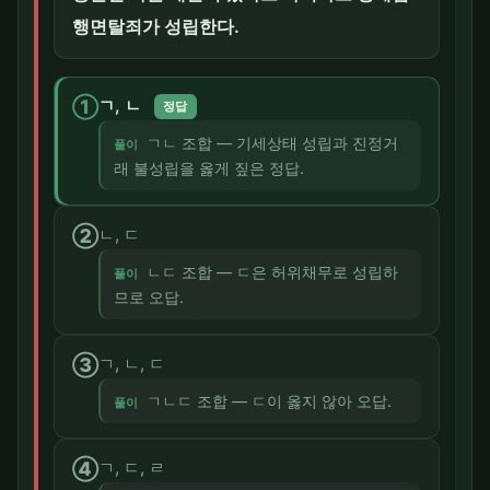
행면탈죄가 성립한다.
①
ㄱ, ㄴ
정답
ㄱㄴ 조합 — 기세상태 성립과 진정거
풀이
래 불성립을 옳게 짚은 정답.
②
ㄴ, ㄷ
ㄴㄷ 조합 — ㄷ은 허위채무로 성립하
풀이
므로 오답.
③
ㄱ, ㄴ, ㄷ
ㄱㄴㄷ 조합 — ㄷ이 옳지 않아 오답.
풀이
④
ㄱ, ㄷ, ㄹ