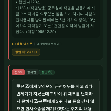
• 형법 제123조
제123조(직권남용) 공무원이 직권을 남용하여 사
람으로 하여금 의무없는 일을 하게 하거나 사람의
권리행사를 방해한 때에는 5년 이하의 징역, 10년
이하의 자격정지 또는 1천만원 이하의 벌금에 처
한다. <개정 1995.12.29>
menu_book
적용 법조문
국가법령정보센터
형법 제123조
open_in_new
문 22
형사법
정답 ①
甲은 乙에게 3억 원의 금전채무를 지고 있다.
변제기가 지났는데도 甲이 위 채무를 변제하
지 못하자 乙은 甲에게 2주 내로 돈을 갚지 않
으면 민사소송을 제기하겠다는 취지의 내용