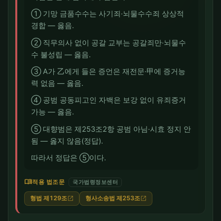
① 기망 금품수수는 사기죄·뇌물수수죄 상상적
경합 — 옳음.
② 직무의사 없이 공갈 교부는 공갈죄만·뇌물수
수 불성립 — 옳음.
③ A가 乙에게 들은 증언은 재전문·甲에 증거능
력 없음 — 옳음.
④ 공범 공동피고인 자백은 보강 없이 유죄증거
가능 — 옳음.
⑤ 대향범은 제253조2항 공범 아님·시효 정지 안
됨 — 옳지 않음(정답).
따라서 정답은 ⑤이다.
menu_book
적용 법조문
국가법령정보센터
형법 제129조
형사소송법 제253조
open_in_new
open_in_new