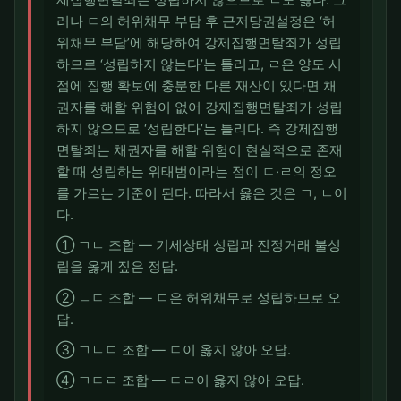
제집행면탈죄는 성립하지 않으므로 ㄴ도 옳다. 그
러나 ㄷ의 허위채무 부담 후 근저당권설정은 ‘허
위채무 부담’에 해당하여 강제집행면탈죄가 성립
하므로 ‘성립하지 않는다’는 틀리고, ㄹ은 양도 시
점에 집행 확보에 충분한 다른 재산이 있다면 채
권자를 해할 위험이 없어 강제집행면탈죄가 성립
하지 않으므로 ‘성립한다’는 틀리다. 즉 강제집행
면탈죄는 채권자를 해할 위험이 현실적으로 존재
할 때 성립하는 위태범이라는 점이 ㄷ·ㄹ의 정오
를 가르는 기준이 된다. 따라서 옳은 것은 ㄱ, ㄴ이
다.
① ㄱㄴ 조합 — 기세상태 성립과 진정거래 불성
립을 옳게 짚은 정답.
② ㄴㄷ 조합 — ㄷ은 허위채무로 성립하므로 오
답.
③ ㄱㄴㄷ 조합 — ㄷ이 옳지 않아 오답.
④ ㄱㄷㄹ 조합 — ㄷㄹ이 옳지 않아 오답.