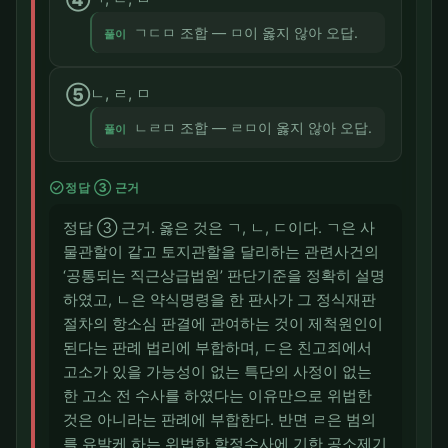
ㄱㄷㅁ 조합 — ㅁ이 옳지 않아 오답.
풀이
⑤
ㄴ, ㄹ, ㅁ
ㄴㄹㅁ 조합 — ㄹㅁ이 옳지 않아 오답.
풀이
check_circle
정답 ③ 근거
정답 ③ 근거. 옳은 것은 ㄱ, ㄴ, ㄷ이다. ㄱ은 사
물관할이 같고 토지관할을 달리하는 관련사건의
‘공통되는 직근상급법원’ 판단기준을 정확히 설명
하였고, ㄴ은 약식명령을 한 판사가 그 정식재판
절차의 항소심 판결에 관여하는 것이 제척원인이
된다는 판례 법리에 부합하며, ㄷ은 친고죄에서
고소가 있을 가능성이 없는 특단의 사정이 없는
한 고소 전 수사를 하였다는 이유만으로 위법한
것은 아니라는 판례에 부합한다. 반면 ㄹ은 범의
를 유발케 하는 위법한 함정수사에 기한 공소제기