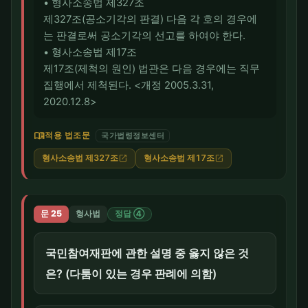
• 형사소송법 제327조
제327조(공소기각의 판결) 다음 각 호의 경우에
는 판결로써 공소기각의 선고를 하여야 한다.
• 형사소송법 제17조
제17조(제척의 원인) 법관은 다음 경우에는 직무
집행에서 제척된다. <개정 2005.3.31,
2020.12.8>
menu_book
적용 법조문
국가법령정보센터
형사소송법 제327조
형사소송법 제17조
open_in_new
open_in_new
문 25
형사법
정답 ④
국민참여재판에 관한 설명 중 옳지 않은 것
은? (다툼이 있는 경우 판례에 의함)