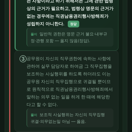
는 사항이라고 하기 위해서는 그에 관한 법령
상의 근거가 필요하고, 법령상 명문의 근거가
없는 경우에는 직권남용권리행사방해죄가
성립하지 아니한다.
정답
일반적 권한은 명문 근거 불요·내부규
풀이
정·관행 포함 — 옳지 않음(정답).
③
공무원이 자신의 직무권한에 속하는 사항에
관하여 실무 담당자로 하여금 그 직무집행을
보조하는 사실행위를 하도록 하더라도 이는
공무원 자신의 직무집행으로 귀결될 뿐이므
로 원칙적으로 직권남용권리행사방해죄에서
말하는 의무 없는 일을 하게 한 때에 해당한
다고 할 수 없다.
보조적 사실행위는 자신의 직무집행
풀이
귀결·의무없는일 아님 — 옳음.