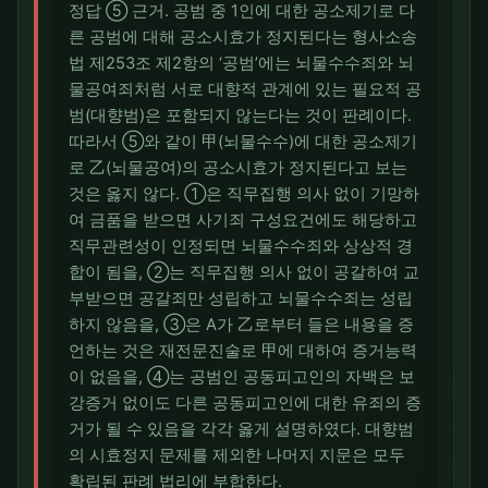
정답 ⑤ 근거. 공범 중 1인에 대한 공소제기로 다
른 공범에 대해 공소시효가 정지된다는 형사소송
법 제253조 제2항의 ‘공범’에는 뇌물수수죄와 뇌
물공여죄처럼 서로 대향적 관계에 있는 필요적 공
범(대향범)은 포함되지 않는다는 것이 판례이다.
따라서 ⑤와 같이 甲(뇌물수수)에 대한 공소제기
로 乙(뇌물공여)의 공소시효가 정지된다고 보는
것은 옳지 않다. ①은 직무집행 의사 없이 기망하
여 금품을 받으면 사기죄 구성요건에도 해당하고
직무관련성이 인정되면 뇌물수수죄와 상상적 경
합이 됨을, ②는 직무집행 의사 없이 공갈하여 교
부받으면 공갈죄만 성립하고 뇌물수수죄는 성립
하지 않음을, ③은 A가 乙로부터 들은 내용을 증
언하는 것은 재전문진술로 甲에 대하여 증거능력
이 없음을, ④는 공범인 공동피고인의 자백은 보
강증거 없이도 다른 공동피고인에 대한 유죄의 증
거가 될 수 있음을 각각 옳게 설명하였다. 대향범
의 시효정지 문제를 제외한 나머지 지문은 모두
확립된 판례 법리에 부합한다.