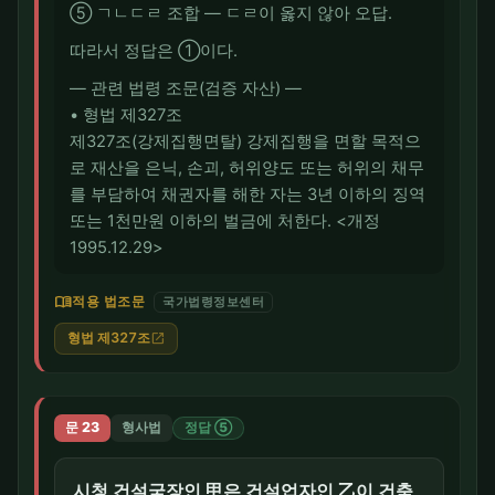
⑤ ㄱㄴㄷㄹ 조합 — ㄷㄹ이 옳지 않아 오답.
따라서 정답은 ①이다.
― 관련 법령 조문(검증 자산) ―
• 형법 제327조
제327조(강제집행면탈) 강제집행을 면할 목적으
로 재산을 은닉, 손괴, 허위양도 또는 허위의 채무
를 부담하여 채권자를 해한 자는 3년 이하의 징역
또는 1천만원 이하의 벌금에 처한다. <개정
1995.12.29>
menu_book
적용 법조문
국가법령정보센터
형법 제327조
open_in_new
문 23
형사법
정답 ⑤
시청 건설국장인 甲은 건설업자인 乙이 건축