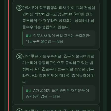
②
만약 甲이 직무집행의 의사 없이 乙의 건설업
면허를 박탈하겠다고 공갈하여 500만 원을
교부하게 한 경우라면 공갈죄는 성립하나 뇌
물수수죄는 성립하지 않는다.
직무의사 없이 공갈 교부는 공갈죄만·
풀이
뇌물수수 불성립 — 옳음.
③
만약 甲은 뇌물수수죄로, 乙은 뇌물공여죄로
기소되어 공동피고인으로 출석하고 있는 법
정에서 A가 乙로부터 들은 대로 증언한 경우
라면, A의 증언은 甲에 대하여 증거능력이 없
다.
A가 乙에게 들은 증언은 재전문·甲에
풀이
증거능력 없음 — 옳음.