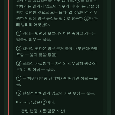
방해죄만 성립한다는 죄수 법리를, ⑤는 현실적
방해라는 결과가 없으면 기수가 아니라는 점을 정
확히 설명한 것으로 모두 옳다. 결국 일반적 직무
권한 인정에 명문 규정을 필수로 요구한 ②만 판
례 법리와 어긋난다.
① 권리는 법령상 보호이익이면 족하고 의무는
법률상 의무 — 옳음.
② 일반적 권한은 명문 근거 불요·내부규정·관행
포함 — 옳지 않음(정답).
③ 보조적 사실행위는 자신의 직무집행 귀결·의
무없는일 아님 — 옳음.
④ 두 행위태양 중 권리행사방해죄만 성립 — 옳
음.
⑤ 현실적 방해결과 없으면 기수 부정 — 옳음.
따라서 정답은 ②이다.
― 관련 법령 조문(검증 자산) ―