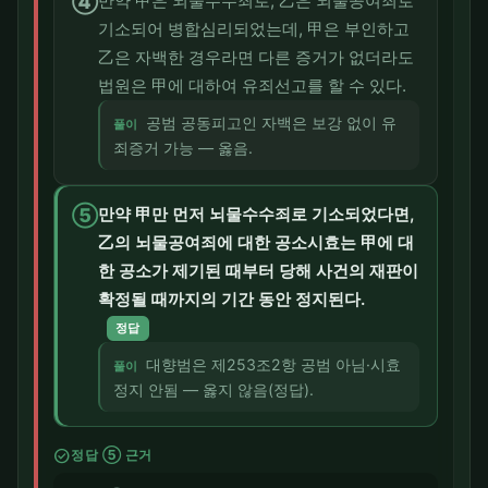
④
만약 甲은 뇌물수수죄로, 乙은 뇌물공여죄로
기소되어 병합심리되었는데, 甲은 부인하고
乙은 자백한 경우라면 다른 증거가 없더라도
법원은 甲에 대하여 유죄선고를 할 수 있다.
공범 공동피고인 자백은 보강 없이 유
풀이
죄증거 가능 — 옳음.
⑤
만약 甲만 먼저 뇌물수수죄로 기소되었다면,
乙의 뇌물공여죄에 대한 공소시효는 甲에 대
한 공소가 제기된 때부터 당해 사건의 재판이
확정될 때까지의 기간 동안 정지된다.
정답
대향범은 제253조2항 공범 아님·시효
풀이
정지 안됨 — 옳지 않음(정답).
check_circle
정답 ⑤ 근거