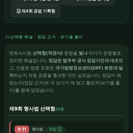
description
제4회 공법 기록형
checklist
선택형 해설 · 정답 근거 · 보기별 풀이
변호사시험
선택형(객관식)
문항을
빛나
리더가 문항별로
정리한 해설입니다.
정답은 법무부 공식 정답가안과 대조
했
고, 인용한 법령 조문은
국가법령정보센터(DRF) 본문과 일
치
하는지 자동 검증을 통과한 것만 실었습니다. 정답이 왜
맞는지(정답 근거)와 각 보기가 왜 맞고 틀린지(보기별 풀
이)를 함께 담았습니다.
제9회 형사법 선택형
20문
문 21
형사법
정답 ②