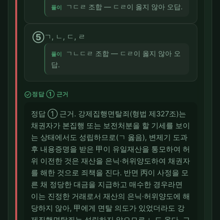
ㄱㄷㄹ 조합 — ㄷㄹ이 옳지 않아 오답.
풀이
⑤
ㄱ, ㄴ, ㄷ, ㄹ
ㄱㄴㄷㄹ 조합 — ㄷㄹ이 옳지 않아 오
풀이
답.
check_circle
정답 ① 근거
정답 ① 근거. 강제집행면탈죄(형법 제327조)는
채권자가 본집행 또는 보전처분을 할 기세를 보이
는 상태에서도 성립하므로(ㄱ 옳음), 변제기 도과
후 내용증명을 받은 甲이 유일재산을 통모하여 허
위 이전한 것은 재산을 은닉·허위양도하여 채권자
를 해한 것으로 죄책을 진다. 반면 丙이 사정을 모
른 채 정당한 대금을 지급하고 매수한 경우라면
이는 진정한 거래로서 재산의 은닉·허위양도에 해
당하지 않아, 甲에게 면탈 의도가 있었더라도 강