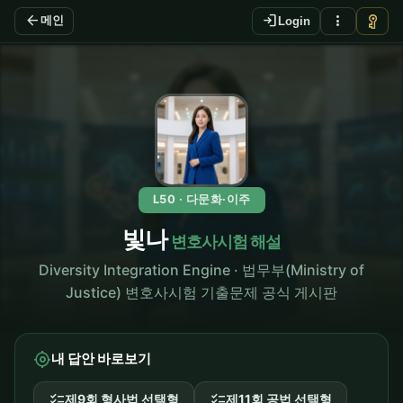
arrow_back
login
more_vert
vpn_key
메인
Login
L50 · 다문화·이주
빛나
변호사시험 해설
Diversity Integration Engine · 법무부(Ministry of
Justice) 변호사시험 기출문제 공식 게시판
my_location
내 답안 바로보기
checklist
checklist
제9회 형사법 선택형
제11회 공법 선택형