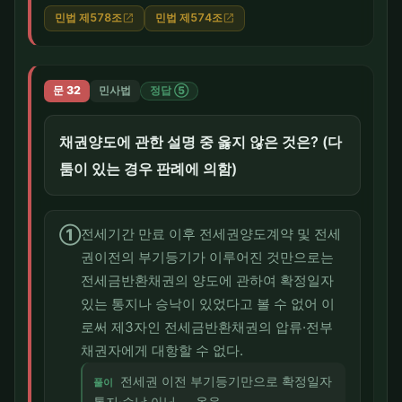
민법 제578조
민법 제574조
open_in_new
open_in_new
문 32
민사법
정답 ⑤
채권양도에 관한 설명 중 옳지 않은 것은? (다
툼이 있는 경우 판례에 의함)
①
전세기간 만료 이후 전세권양도계약 및 전세
권이전의 부기등기가 이루어진 것만으로는
전세금반환채권의 양도에 관하여 확정일자
있는 통지나 승낙이 있었다고 볼 수 없어 이
로써 제3자인 전세금반환채권의 압류·전부
채권자에게 대항할 수 없다.
전세권 이전 부기등기만으로 확정일자
풀이
통지·승낙 아님 — 옳음.