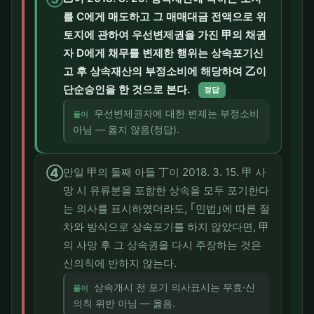
를 C에게 매도하고 그 매매대금 전액으로 위
토지에 관하여 우선변제권을 가진 甲의 채권
자 D에게 채무를 변제한 행위는 상속포기신
고 후 상속재산의 부정소비에 해당하여 乙이
단순승인을 한 것으로 본다.
정답
우선변제권자에 대한 변제는 부정소비
풀이
아님 — 옳지 않음(정답).
④
만일 甲의 둘째 아들 丁이 2018. 3. 15. 甲 사
망 시 유류분을 포함한 상속을 모두 포기한다
는 의사를 표시하였더라도, ｢민법｣에 따른 절
차와 방식으로 상속포기를 하지 않았다면, 甲
의 사망 후 그 상속권을 다시 주장하는 것은
신의칙에 반하지 않는다.
상속개시 전 포기 의사표시는 무효·신
풀이
의칙 위반 아님 — 옳음.