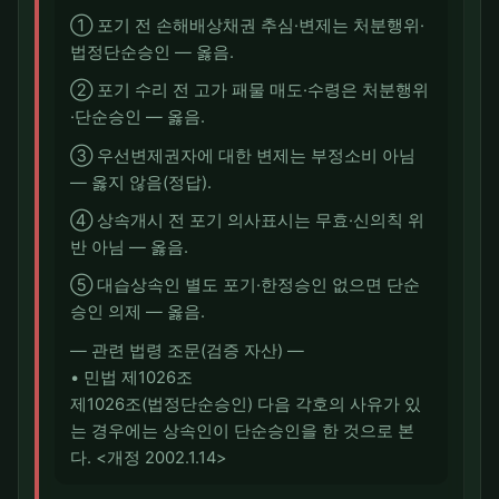
① 포기 전 손해배상채권 추심·변제는 처분행위·
법정단순승인 — 옳음.
② 포기 수리 전 고가 패물 매도·수령은 처분행위
·단순승인 — 옳음.
③ 우선변제권자에 대한 변제는 부정소비 아님
— 옳지 않음(정답).
④ 상속개시 전 포기 의사표시는 무효·신의칙 위
반 아님 — 옳음.
⑤ 대습상속인 별도 포기·한정승인 없으면 단순
승인 의제 — 옳음.
― 관련 법령 조문(검증 자산) ―
• 민법 제1026조
제1026조(법정단순승인) 다음 각호의 사유가 있
는 경우에는 상속인이 단순승인을 한 것으로 본
다. <개정 2002.1.14>