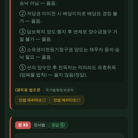
승낙 아님 — 옳음.
② 저당권 미이전 시 배당이의로 배당표 경정 불
가 — 옳음.
③ 담보목적 양도·통지 후 변제로 양수금청구 거
절 불가 — 옳음.
④ 소유권이전등기청구권 양도는 채무자 동의·승
낙 필요 — 옳음.
⑤ 선의 양수인 후 전득자는 악의라도 유효취득
(엄폐물 법칙) — 옳지 않음(정답).
menu_book
적용 법조문
국가법령정보센터
민법 제449조
민법 제450조
open_in_new
open_in_new
문 33
민사법
정답 ⑤