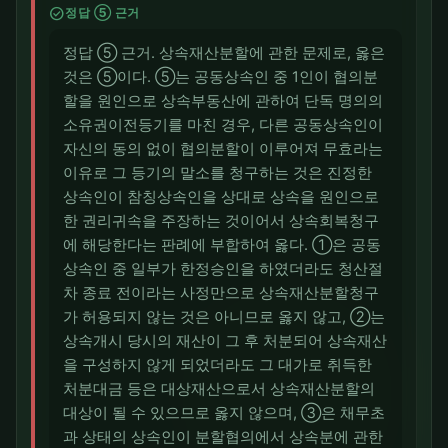
check_circle
정답 ⑤ 근거
정답 ⑤ 근거. 상속재산분할에 관한 문제로, 옳은
것은 ⑤이다. ⑤는 공동상속인 중 1인이 협의분
할을 원인으로 상속부동산에 관하여 단독 명의의
소유권이전등기를 마친 경우, 다른 공동상속인이
자신의 동의 없이 협의분할이 이루어져 무효라는
이유로 그 등기의 말소를 청구하는 것은 진정한
상속인이 참칭상속인을 상대로 상속을 원인으로
한 권리귀속을 주장하는 것이어서 상속회복청구
에 해당한다는 판례에 부합하여 옳다. ①은 공동
상속인 중 일부가 한정승인을 하였더라도 청산절
차 종료 전이라는 사정만으로 상속재산분할청구
가 허용되지 않는 것은 아니므로 옳지 않고, ②는
상속개시 당시의 재산이 그 후 처분되어 상속재산
을 구성하지 않게 되었더라도 그 대가로 취득한
처분대금 등은 대상재산으로서 상속재산분할의
대상이 될 수 있으므로 옳지 않으며, ③은 채무초
과 상태의 상속인이 분할협의에서 상속분에 관한