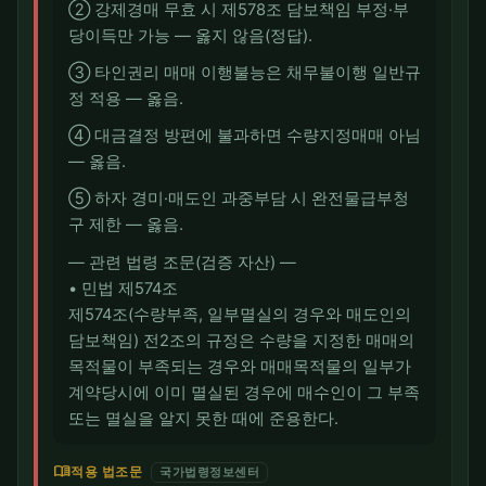
② 강제경매 무효 시 제578조 담보책임 부정·부
당이득만 가능 — 옳지 않음(정답).
③ 타인권리 매매 이행불능은 채무불이행 일반규
정 적용 — 옳음.
④ 대금결정 방편에 불과하면 수량지정매매 아님
— 옳음.
⑤ 하자 경미·매도인 과중부담 시 완전물급부청
구 제한 — 옳음.
― 관련 법령 조문(검증 자산) ―
• 민법 제574조
제574조(수량부족, 일부멸실의 경우와 매도인의
담보책임) 전2조의 규정은 수량을 지정한 매매의
목적물이 부족되는 경우와 매매목적물의 일부가
계약당시에 이미 멸실된 경우에 매수인이 그 부족
또는 멸실을 알지 못한 때에 준용한다.
menu_book
적용 법조문
국가법령정보센터