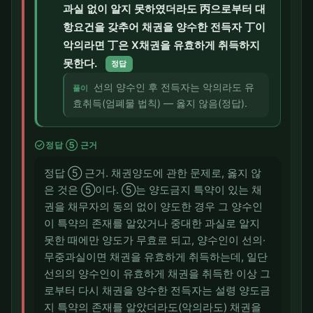
과실 없이 알지 못하였더라도 丙으로부터 대
항요건을 갖추어 채권을 양수한 전득자 丁이
악의라면 丁은 X채권을 유효하게 취득하지
못한다.
정답
선의 양수인 후 전득자는 악의라도 유
풀이
효취득(엄폐물 법칙) — 옳지 않음(정답).
check_circle
정답 ⑤ 근거
정답 ⑤ 근거. 채권양도에 관한 문제로, 옳지 않
은 것은 ⑤이다. ⑤는 양도금지 특약이 있는 채
권을 채무자의 동의 없이 양도한 경우 그 양수인
이 특약의 존재를 알았거나 중대한 과실로 알지
못한 때에만 양도가 무효로 되고, 양수인이 선의·
무중과실이면 채권을 유효하게 취득하는데, 일단
선의의 양수인이 유효하게 채권을 취득한 이상 그
로부터 다시 채권을 양수한 전득자는 설령 양도금
지 특약의 존재를 알았더라도(악의라도) 채권을