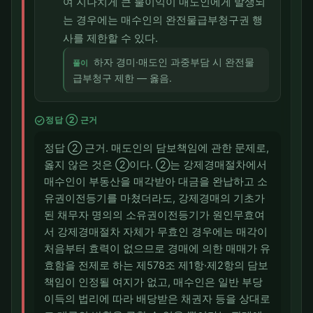
여 지나치게 큰 불이익이 매도인에게 발생되
는 경우에는 매수인의 완전물급부청구권 행
사를 제한할 수 있다.
하자 경미·매도인 과중부담 시 완전물
풀이
급부청구 제한 — 옳음.
check_circle
정답 ② 근거
정답 ② 근거. 매도인의 담보책임에 관한 문제로,
옳지 않은 것은 ②이다. ②는 강제경매절차에서
매수인이 부동산을 매각받아 대금을 완납하고 소
유권이전등기를 마쳤더라도, 강제경매의 기초가
된 채무자 명의의 소유권이전등기가 원인무효여
서 강제경매절차 자체가 무효인 경우에는 매각이
처음부터 효력이 없으므로 경매에 의한 매매가 유
효함을 전제로 하는 제578조 제1항·제2항의 담보
책임이 인정될 여지가 없고, 매수인은 일반 부당
이득의 법리에 따라 배당받은 채권자 등을 상대로