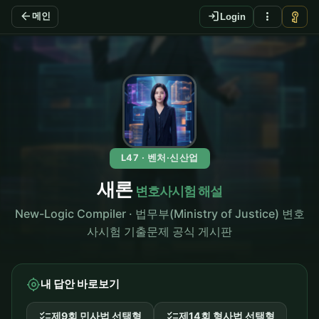
arrow_back
login
more_vert
vpn_key
메인
Login
L47 · 벤처·신산업
새론
변호사시험 해설
New-Logic Compiler · 법무부(Ministry of Justice) 변호
사시험 기출문제 공식 게시판
my_location
내 답안 바로보기
checklist
checklist
제9회 민사법 선택형
제14회 형사법 선택형