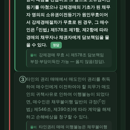
등기를 마쳤으나 강제경매의 기초가 된 채무
자 명의의 소유권이전등기가 원인무효이어
서 강제경매절차가 무효로 된 경우, 그 매수
인은 ｢민법｣ 제578조 제1항, 제2항에 따라
경매의 채무자나 채권자에게 담보책임을 물
을 수 있다.
정답
강제경매 무효 시 제578조 담보책임
풀이
부정·부당이득만 가능 — 옳지 않음(정답).
③
타인의 권리 매매에서 매도인이 권리를 취득
하여 매수인에게 이전하여야 할 의무가 매도
인의 귀책사유로 인하여 이행불능이 되었다
면, 매수인은 채무불이행 일반의 규정(｢민
법｣ 제546조, 제390조)에 따라 계약을 해제
하고 손해배상을 청구할 수 있다.
타인권리 매매 이행불능은 채무불이행
풀이