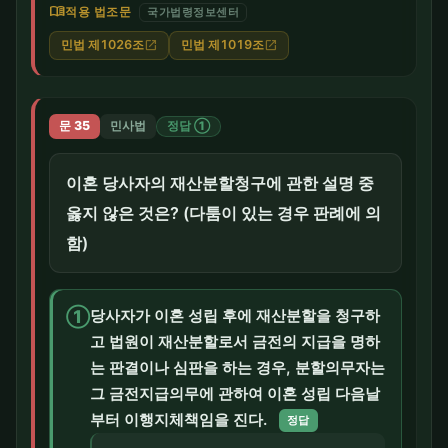
menu_book
적용 법조문
국가법령정보센터
민법 제1026조
민법 제1019조
open_in_new
open_in_new
문 35
민사법
정답 ①
이혼 당사자의 재산분할청구에 관한 설명 중
옳지 않은 것은? (다툼이 있는 경우 판례에 의
함)
①
당사자가 이혼 성립 후에 재산분할을 청구하
고 법원이 재산분할로서 금전의 지급을 명하
는 판결이나 심판을 하는 경우, 분할의무자는
그 금전지급의무에 관하여 이혼 성립 다음날
부터 이행지체책임을 진다.
정답