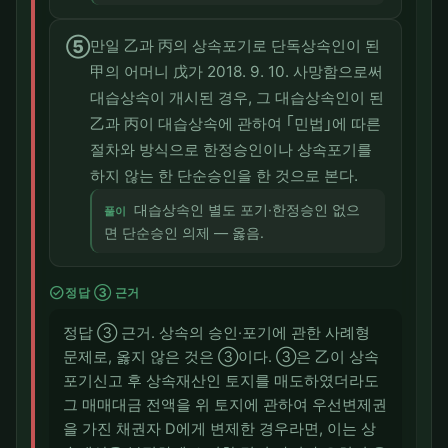
⑤
만일 乙과 丙의 상속포기로 단독상속인이 된
甲의 어머니 戊가 2018. 9. 10. 사망함으로써
대습상속이 개시된 경우, 그 대습상속인이 된
乙과 丙이 대습상속에 관하여 ｢민법｣에 따른
절차와 방식으로 한정승인이나 상속포기를
하지 않는 한 단순승인을 한 것으로 본다.
대습상속인 별도 포기·한정승인 없으
풀이
면 단순승인 의제 — 옳음.
check_circle
정답 ③ 근거
정답 ③ 근거. 상속의 승인·포기에 관한 사례형
문제로, 옳지 않은 것은 ③이다. ③은 乙이 상속
포기신고 후 상속재산인 토지를 매도하였더라도
그 매매대금 전액을 위 토지에 관하여 우선변제권
을 가진 채권자 D에게 변제한 경우라면, 이는 상