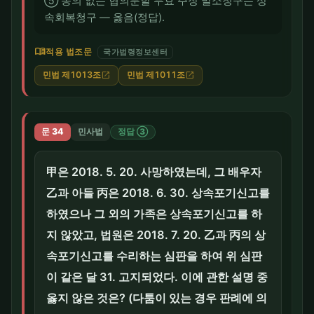
⑤ 동의 없는 협의분할 무효 주장 말소청구는 상
속회복청구 — 옳음(정답).
menu_book
적용 법조문
국가법령정보센터
민법 제1013조
민법 제1011조
open_in_new
open_in_new
문 34
민사법
정답 ③
甲은 2018. 5. 20. 사망하였는데, 그 배우자
乙과 아들 丙은 2018. 6. 30. 상속포기신고를
하였으나 그 외의 가족은 상속포기신고를 하
지 않았고, 법원은 2018. 7. 20. 乙과 丙의 상
속포기신고를 수리하는 심판을 하여 위 심판
이 같은 달 31. 고지되었다. 이에 관한 설명 중
옳지 않은 것은? (다툼이 있는 경우 판례에 의