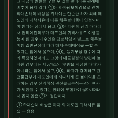
그 대금의 반환을 구할 수 있을 뿐이라는 판례에
비추어 옳지 않다. ①은 하자담보책임으로 인한
확대손해의 배상을 위하여는 단순한 하자 외에 매
도인의 귀책사유에 따른 채무불이행이 인정되어
야 한다는 점에서 옳고, ③은 타인의 권리 매매에
서 권리이전의무가 매도인의 귀책사유로 이행불
능이 된 경우 매수인은 담보책임과 별도로 채무불
이행 일반규정에 따라 해제·손해배상을 구할 수
있다는 점에서 옳으며, ④는 등기부상 평수에 따
라 특정하였더라도 그것이 대금결정의 방편에 불
과한 경우에는 제574조의 ‘수량을 지정한 매매’가
아니라는 점에서 옳고, ⑤는 하자가 경미하고 완
전물급부가 매도인에게 지나치게 큰 불이익을 초
래하는 경우 신의칙상 완전물급부청구권의 행사
가 제한될 수 있다는 판례에 부합하여 옳다. 따라
서 옳지 않은 ②가 정답이다.
① 확대손해 배상은 하자 외 매도인 귀책사유 필
요 — 옳음.