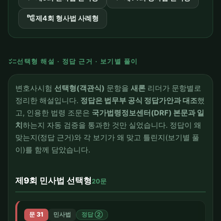
account_tree
제4회 형사법 사례형
checklist
선택형 해설 · 정답 근거 · 보기별 풀이
변호사시험
선택형(객관식)
문항을
새론
리더가 문항별로
정리한 해설입니다.
정답은 법무부 공식 정답가안과 대조
했
고, 인용한 법령 조문은
국가법령정보센터(DRF) 본문과 일
치
하는지 자동 검증을 통과한 것만 실었습니다. 정답이 왜
맞는지(정답 근거)와 각 보기가 왜 맞고 틀린지(보기별 풀
이)를 함께 담았습니다.
제9회 민사법 선택형
20문
문 31
민사법
정답 ②