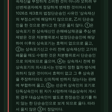
속재산을 부정하게 소비한 것이 아니라 오히려 우
선변제권자에게 정당하게 변제한 것이어서 제
1026조 제3호의 법정단순승인 사유인 ‘상속재산
의 부정소비’에 해당하지 않으므로, 乙이 단순승
인을 한 것으로 본다고 한 것은 옳지 않다. ①은
상속포기 전 상속재산인 손해배상채권을 추심·변
제받은 것은 처분행위로서 법정단순승인에 해당
하여 이후의 상속포기는 효력이 없으므로 옳고,
②는 상속포기신고 수리 전에 상속재산인 고가의
패물을 매도·수령한 것은 처분행위로서 단순승인
으로 의제되므로 옳으며, ④는 상속개시 전에 한
상속포기의 의사표시는 민법이 정한 절차·방식에
의하지 않은 것이어서 효력이 없고 그 후 상속권
을 주장하더라도 신의칙에 반하지 않는다는 판례
에 부합하여 옳고, ⑤는 선순위 상속인의 포기로
단독상속인이 된 자가 사망하여 대습상속이 개시
된 경우 대습상속인이 별도로 한정승인·포기를 하
지 않는 한 단순승인으로 보게 되므로 옳다. 따라
서 옳지 않은 ③이 정답이다.