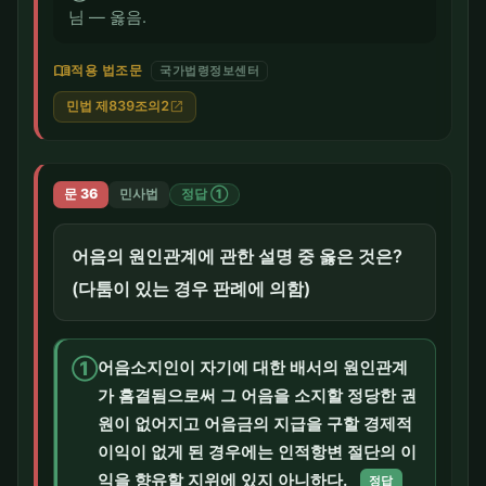
님 — 옳음.
menu_book
적용 법조문
국가법령정보센터
민법 제839조의2
open_in_new
문 36
민사법
정답 ①
어음의 원인관계에 관한 설명 중 옳은 것은?
(다툼이 있는 경우 판례에 의함)
①
어음소지인이 자기에 대한 배서의 원인관계
가 흠결됨으로써 그 어음을 소지할 정당한 권
원이 없어지고 어음금의 지급을 구할 경제적
이익이 없게 된 경우에는 인적항변 절단의 이
익을 향유할 지위에 있지 아니하다.
정답