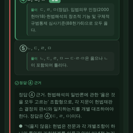
ㄷ, ㄹ, ㅁ(정답). 입법의무 인정(2000
풀이
헌마18)·헌법해석의 창조적 기능 및 구체적
규범통제 심사기준(88헌가6)으로 모두 옳
다.
⑤
ㄴ, ㄷ, ㄹ, ㅁ
ㄴ, ㄷ, ㄹ, ㅁ — ㄷ·ㄹ·ㅁ은 옳으나 ㄴ
풀이
이 포함되어 틀리다.
check_circle
정답 ④ 근거
정답 ④ 근거. 헌법해석의 일반론에 관한 ‘옳은 것
을 모두 고르는’ 조합형으로, 각 지문이 헌법재판
소 결정의 판시와 일치하는지를 개별 대조하여야
한다. 정답은 ④(ㄷ, ㄹ, ㅁ)이다.
● ㄱ(옳지 않음): 헌법은 전문과 각 개별조항이 하