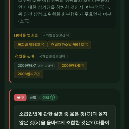
소수당 소속 상임위원회 위원들의 조약비준동의
안에 대한 심의권을 침해한 것인지 여부(적극)다.
위 안건 상정·소위원회 회부행위가 무효인지 여부
(소극)
menu_book
적용 법조문
국가법령정보센터
국회법 제93조
헌법재판소법 제61조
open_in_new
open_in_new
gavel
인용 판례
국가법령정보센터
2009헌라7
2009헌라8
open_in_new
DRF 미색인
2008헌라7
open_in_new
문 3
공법
정답 ③
소급입법에 관한 설명 중 옳은 것(○)과 옳지
않은 것(×)을 올바르게 조합한 것은? (다툼이