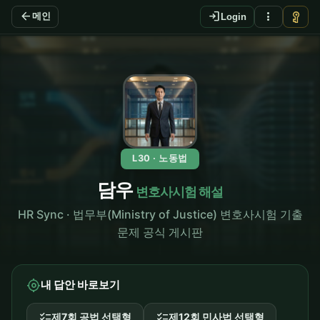
arrow_back
login
more_vert
vpn_key
메인
Login
L30 · 노동법
담우
변호사시험 해설
HR Sync · 법무부(Ministry of Justice) 변호사시험 기출
문제 공식 게시판
my_location
내 답안 바로보기
checklist
checklist
제7회 공법 선택형
제12회 민사법 선택형