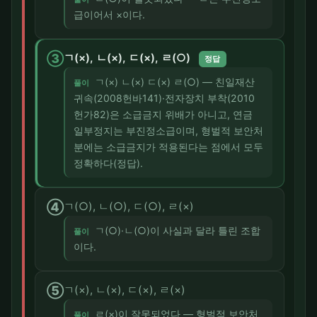
급이어서 ×이다.
③
ㄱ(×), ㄴ(×), ㄷ(×), ㄹ(○)
정답
ㄱ(×) ㄴ(×) ㄷ(×) ㄹ(○) — 친일재산
풀이
귀속(2008헌바141)·전자장치 부착(2010
헌가82)은 소급금지 위배가 아니고, 연금
일부정지는 부진정소급이며, 형벌적 보안처
분에는 소급금지가 적용된다는 점에서 모두
정확하다(정답).
④
ㄱ(○), ㄴ(○), ㄷ(○), ㄹ(×)
ㄱ(○)·ㄴ(○)이 사실과 달라 틀린 조합
풀이
이다.
⑤
ㄱ(×), ㄴ(×), ㄷ(×), ㄹ(×)
ㄹ(×)이 잘못되었다 — 형벌적 보안처
풀이