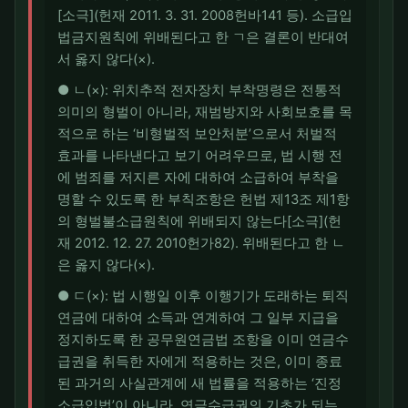
[소극](헌재 2011. 3. 31. 2008헌바141 등). 소급입
법금지원칙에 위배된다고 한 ㄱ은 결론이 반대여
서 옳지 않다(×).
● ㄴ(×): 위치추적 전자장치 부착명령은 전통적
의미의 형벌이 아니라, 재범방지와 사회보호를 목
적으로 하는 ‘비형벌적 보안처분’으로서 처벌적
효과를 나타낸다고 보기 어려우므로, 법 시행 전
에 범죄를 저지른 자에 대하여 소급하여 부착을
명할 수 있도록 한 부칙조항은 헌법 제13조 제1항
의 형벌불소급원칙에 위배되지 않는다[소극](헌
재 2012. 12. 27. 2010헌가82). 위배된다고 한 ㄴ
은 옳지 않다(×).
● ㄷ(×): 법 시행일 이후 이행기가 도래하는 퇴직
연금에 대하여 소득과 연계하여 그 일부 지급을
정지하도록 한 공무원연금법 조항을 이미 연금수
급권을 취득한 자에게 적용하는 것은, 이미 종료
된 과거의 사실관계에 새 법률을 적용하는 ‘진정
소급입법’이 아니라, 연금수급권의 기초가 되는