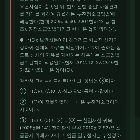
요건사실이 충족된 뒤 ‘현재 진행 중인’ 사실관계
를 장래를 향하여 규율하는 ‘부진정소급입법’에
해당한다(헌재 2005. 6. 30. 2004헌바42 등 참
조). 진정소급입법이라고 한 ㄷ은 옳지 않다(×).
● ㄹ(○): 보안처분이라 하더라도 형벌적 성격이
강하여 신체의 자유를 박탈하거나 그에 준하는 정
도로 신체의 자유를 제한하는 경우에는 소급입법
금지원칙이 적용된다(헌재 2012. 12. 27. 2010헌
가82 참조). ㄹ은 옳다(○).
따라서 ㄱ× ㄴ× ㄷ× ㄹ○ 이고, 정답은 ③이다.
① ㄱ(○)·ㄷ(○)이 사실과 달라 틀린 조합이다.
② ㄷ(○)이 잘못되었다 — ㄷ은 부진정소급이어
서 ×이다.
③ ㄱ(×) ㄴ(×) ㄷ(×) ㄹ(○) — 친일재산 귀속
(2008헌바141)·전자장치 부착(2010헌가82)은 소
급금지 위배가 아니고, 연금 일부정지는 부진정소