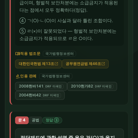
급이며, 형벌적 보안처분에는 소급금지가 적용된
다는 점에서 모두 정확하다(정답).
④ ㄱ(○)·ㄴ(○)이 사실과 달라 틀린 조합이다.
⑤ ㄹ(×)이 잘못되었다 — 형벌적 보안처분에는
소급금지가 적용되므로 ㄹ은 ○이다.
menu_book
적용 법조문
국가법령정보센터
대한민국헌법 제13조
공무원연금법 제46조
open_in_new
open_in_new
gavel
인용 판례
국가법령정보센터
2008헌바141
2010헌가82
DRF 미색인
DRF 미색인
2004헌바42
DRF 미색인
문 4
공법
정답 ③
정당제도에 관한 설명 중 옳은 것(○)과 옳지