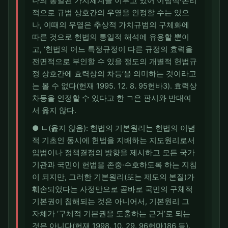
나의 통일된 가치체계를 이루고 있어 이념적·논리
적으로 규범 상호간의 우열을 인정할 수는 있으
나, 이때의 우열은 추상적 가치규범의 구체화에
따른 것으로 헌법의 통일적 해석에 유용할 뿐이
고, ‘헌법의 어느 특정규정이 다른 규정의 효력을
전면적으로 부인할 수 있을 정도의 개별적 헌법규
정 상호간에 효력상의 차등’을 의미하는 것이라고
는 볼 수 없다(헌재 1995. 12. 8. 95헌바3). 효력상
차등을 인정할 수 있다고 한 ㄱ은 판시와 반대여
서 옳지 않다.
● ㄴ(옳지 않음): 헌법의 기본원리는 헌법의 이념
적 기초인 동시에 헌법을 지배하는 지도원리로서
입법이나 정책결정의 방향을 제시하고 모든 국가
기관과 국민이 헌법을 존중·수호하도록 하는 지침
이 되지만, 그러한 기본원리(또는 제도의 본질)가
훼손되었다는 사정만으로 곧바로 국민의 구체적
기본권이 침해되는 것은 아니어서, 기본원리 그
자체가 ‘구체적 기본권을 도출하는 근거’로 되는
것은 아니다(헌재 1998. 10. 29. 96헌마186 등).