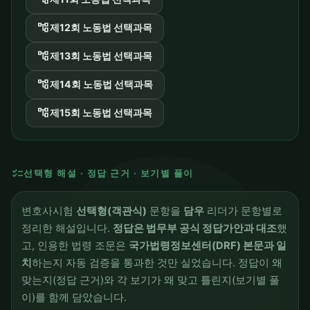
account_tree
제12회 노동법 선택과목
account_tree
제13회 노동법 선택과목
account_tree
제14회 노동법 선택과목
account_tree
제15회 노동법 선택과목
checklist
선택형 해설 · 정답 근거 · 보기별 풀이
변호사시험
선택형(객관식)
문항을
담우
리더가 문항별로
정리한 해설입니다.
정답은 법무부 공식 정답가안과 대조
했
고, 인용한 법령 조문은
국가법령정보센터(DRF) 본문과 일
치
하는지 자동 검증을 통과한 것만 실었습니다. 정답이 왜
맞는지(정답 근거)와 각 보기가 왜 맞고 틀린지(보기별 풀
이)를 함께 담았습니다.