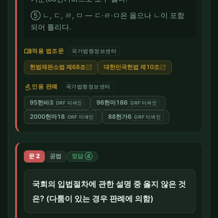
⑤ ㄴ, ㄷ, ㄹ, ㅁ — ㄷ·ㄹ·ㅁ은 옳으나 ㄴ이 포함
되어 틀리다.
menu_book
적용 법조문
국가법령정보센터
헌법재판소법 제68조
대한민국헌법 제10조
open_in_new
open_in_new
gavel
인용 판례
국가법령정보센터
95헌바3
96헌마186
DRF 미색인
DRF 미색인
2000헌마18
88헌가6
DRF 미색인
DRF 미색인
문 2
공법
정답 ④
국회의 입법절차에 관한 설명 중 옳지 않은 것
은? (다툼이 있는 경우 판례에 의함)