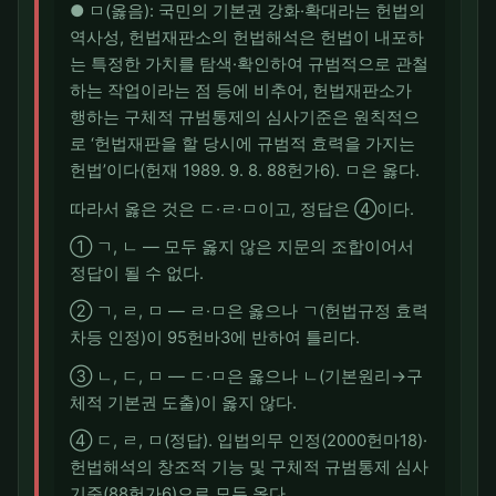
● ㅁ(옳음): 국민의 기본권 강화·확대라는 헌법의
역사성, 헌법재판소의 헌법해석은 헌법이 내포하
는 특정한 가치를 탐색·확인하여 규범적으로 관철
하는 작업이라는 점 등에 비추어, 헌법재판소가
행하는 구체적 규범통제의 심사기준은 원칙적으
로 ‘헌법재판을 할 당시에 규범적 효력을 가지는
헌법’이다(헌재 1989. 9. 8. 88헌가6). ㅁ은 옳다.
따라서 옳은 것은 ㄷ·ㄹ·ㅁ이고, 정답은 ④이다.
① ㄱ, ㄴ — 모두 옳지 않은 지문의 조합이어서
정답이 될 수 없다.
② ㄱ, ㄹ, ㅁ — ㄹ·ㅁ은 옳으나 ㄱ(헌법규정 효력
차등 인정)이 95헌바3에 반하여 틀리다.
③ ㄴ, ㄷ, ㅁ — ㄷ·ㅁ은 옳으나 ㄴ(기본원리→구
체적 기본권 도출)이 옳지 않다.
④ ㄷ, ㄹ, ㅁ(정답). 입법의무 인정(2000헌마18)·
헌법해석의 창조적 기능 및 구체적 규범통제 심사
기준(88헌가6)으로 모두 옳다.