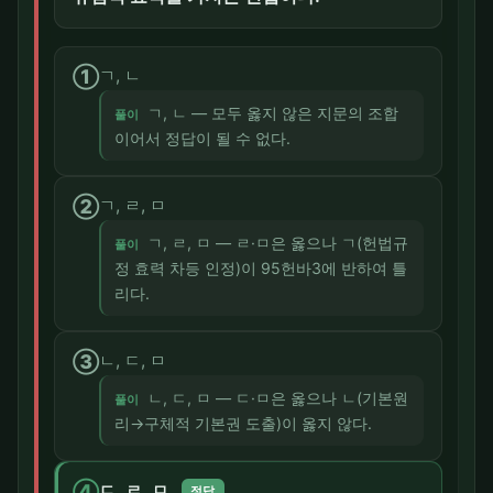
①
ㄱ, ㄴ
ㄱ, ㄴ — 모두 옳지 않은 지문의 조합
풀이
이어서 정답이 될 수 없다.
②
ㄱ, ㄹ, ㅁ
ㄱ, ㄹ, ㅁ — ㄹ·ㅁ은 옳으나 ㄱ(헌법규
풀이
정 효력 차등 인정)이 95헌바3에 반하여 틀
리다.
③
ㄴ, ㄷ, ㅁ
ㄴ, ㄷ, ㅁ — ㄷ·ㅁ은 옳으나 ㄴ(기본원
풀이
리→구체적 기본권 도출)이 옳지 않다.
④
ㄷ, ㄹ, ㅁ
정답