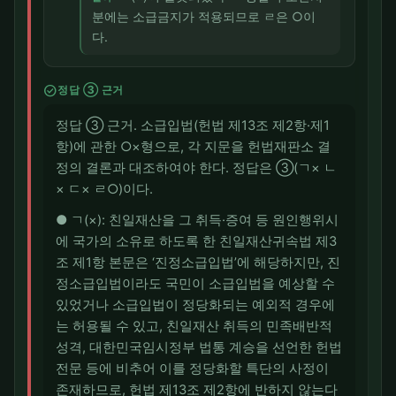
분에는 소급금지가 적용되므로 ㄹ은 ○이
다.
check_circle
정답 ③ 근거
정답 ③ 근거. 소급입법(헌법 제13조 제2항·제1
항)에 관한 ○×형으로, 각 지문을 헌법재판소 결
정의 결론과 대조하여야 한다. 정답은 ③(ㄱ× ㄴ
× ㄷ× ㄹ○)이다.
● ㄱ(×): 친일재산을 그 취득·증여 등 원인행위시
에 국가의 소유로 하도록 한 친일재산귀속법 제3
조 제1항 본문은 ‘진정소급입법’에 해당하지만, 진
정소급입법이라도 국민이 소급입법을 예상할 수
있었거나 소급입법이 정당화되는 예외적 경우에
는 허용될 수 있고, 친일재산 취득의 민족배반적
성격, 대한민국임시정부 법통 계승을 선언한 헌법
전문 등에 비추어 이를 정당화할 특단의 사정이
존재하므로, 헌법 제13조 제2항에 반하지 않는다