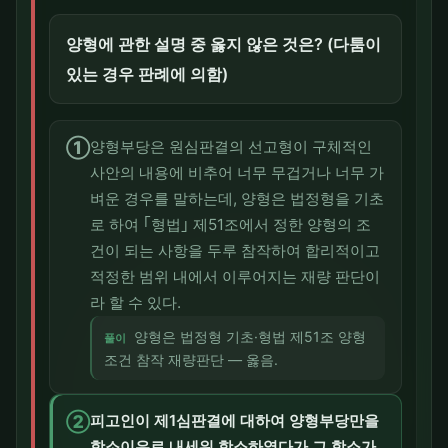
양형에 관한 설명 중 옳지 않은 것은? (다툼이
있는 경우 판례에 의함)
①
양형부당은 원심판결의 선고형이 구체적인
사안의 내용에 비추어 너무 무겁거나 너무 가
벼운 경우를 말하는데, 양형은 법정형을 기초
로 하여 ｢형법｣ 제51조에서 정한 양형의 조
건이 되는 사항을 두루 참작하여 합리적이고
적정한 범위 내에서 이루어지는 재량 판단이
라 할 수 있다.
양형은 법정형 기초·형법 제51조 양형
풀이
조건 참작 재량판단 — 옳음.
②
피고인이 제1심판결에 대하여 양형부당만을
항소이유로 내세워 항소하였다가 그 항소가