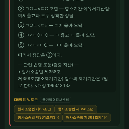
② ㄱ○ㄴ×ㄷ○ 조합 — 항소기간·이유서기산점·
미제출효과 모두 정확한 정답.
③ ㄱ○ㄴ×ㄷ× — ㄷ이 옳아 오답.
④ ㄱ×ㄴ○ㄷ○ — ㄱ 옳고 ㄴ 틀려 오답.
⑤ ㄱ×ㄴ×ㄷ○ — ㄱ이 옳아 오답.
따라서 정답은 ②이다.
― 관련 법령 조문(검증 자산) ―
• 형사소송법 제358조
제358조(항소제기기간) 항소의 제기기간은 7일
로 한다. <개정 1963.12.13>
menu_book
적용 법조문
국가법령정보센터
형사소송법 제66조
형사소송법 제358조
open_in_new
open_in_new
형사소송법 제361조의3
형사소송법 제361조의4
open_in_new
open_in_new