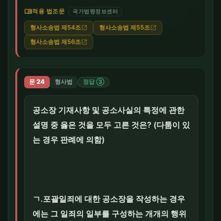
menu_book
적용 법조문
국가법령정보센터
형사소송법 제54조
형사소송법 제55조
open_in_new
open_in_new
형사소송법 제56조
open_in_new
문 24
형사법
정답 ③
공소장 기재사항 및 공소사실의 특정에 관한
설명 중 옳은 것을 모두 고른 것은? (다툼이 있
는 경우 판례에 의함)
ㄱ.포괄일죄에 대한 공소장을 작성하는 경우
에는 그 일죄의 일부를 구성하는 개개의 행위