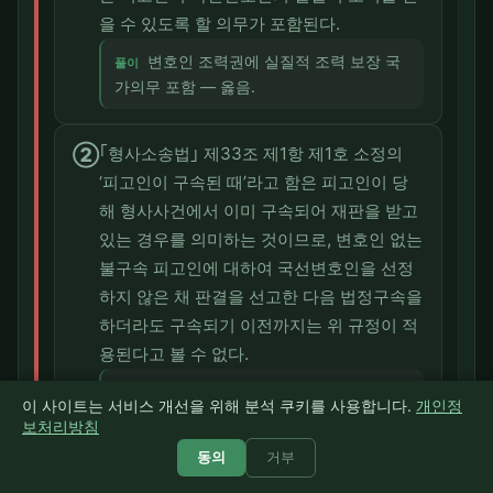
을 수 있도록 할 의무가 포함된다.
변호인 조력권에 실질적 조력 보장 국
풀이
가의무 포함 — 옳음.
②
｢형사소송법｣ 제33조 제1항 제1호 소정의
‘피고인이 구속된 때’라고 함은 피고인이 당
해 형사사건에서 이미 구속되어 재판을 받고
있는 경우를 의미하는 것이므로, 변호인 없는
불구속 피고인에 대하여 국선변호인을 선정
하지 않은 채 판결을 선고한 다음 법정구속을
하더라도 구속되기 이전까지는 위 규정이 적
용된다고 볼 수 없다.
'구속된 때'는 당해 사건 구속 재판 의
풀이
이 사이트는 서비스 개선을 위해 분석 쿠키를 사용합니다.
개인정
미·법정구속 전엔 부적용 — 옳음.
보처리방침
동의
거부
③
이해가 상반된 피고인들 중 어느 피고인이 법