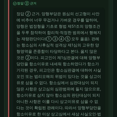
check_circle
정답 ② 근거
정답 ② 근거. 양형부당은 원심의 선고형이 사안
에 비추어 너무 무겁거나 가벼운 경우를 말하며,
양형은 법정형을 기초로 형법 제51조의 양형조건
을 두루 참작하여 합리적·적정한 범위에서 행해지
는 재량판단이다(①·③·④·⑤ 모두 옳음). 판례
는 항소심의 사후심적 성격상 제1심의 고유한 양
형영역을 존중함이 타당하다고 본다. 옳지 않은
것은 ②이다. 피고인이 제1심판결에 대해 양형부
당만을 항소이유로 내세워 항소하였다가 항소가
기각된 경우, 피고인은 항소심판결에 대하여 사실
오인 또는 법리오해의 위법이 있다는 것을 상고이
유로 삼을 수 없다. 항소심에서 심판대상이 되지
않은 사항은 상고심의 심판범위에 들지 않으므로,
항소이유로 삼지 않아 항소심의 판단대상이 되지
아니한 사항은 이를 다시 상고이유로 삼을 수 없
다는 것이 확립된 판례이다. 따라서 양형부당만을
항소이유로 한 이상 상고심에서 새삼 사실오인·법