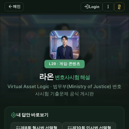
arrow_back
login
more_vert
vpn_key
메인
Login
L29 · 게임·콘텐츠
라온
변호사시험 해설
Virtual Asset Logic · 법무부(Ministry of Justice) 변호
사시험 기출문제 공식 게시판
my_location
내 답안 바로보기
checklist
checklist
제8회 형사법 선택형
제10회 민사법 선택형