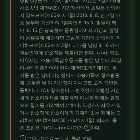
정답 ② 근거. ㄱ(○): 항소제기기간은 7일이다(형
사소송법 제358조). 기간계산에서 초일은 산입하
지 않으므로(제66조 제1항) 2018. 8. 8. 선고일 다
음 날부터 기산하여 7일째인 8. 15.이 말일이 되
나, 8. 15.은 광복절로 공휴일이어서 기간의 말일
이 공휴일에 해당하면 그날은 기간에 산입하지 아
니하므로(제66조 제3항) 그 다음 날인 8. 16.까지
원심법원에 항소장을 제출하면 된다. ㄴ(×): 항소
이유서는 '소송기록접수통지를 받은 날'부터 20일
이내에 제출하여야 한다(제361조의3 제1항). 통
지를 받은 날이 기산점이지 소송기록이 항소법원
에 '송부된 날'이 기산점이 아니므로 乙의 답변은
틀렸다. ㄷ(○): 항소인이나 변호인이 적법한 기간
내에 항소이유서를 제출하지 아니한 때에는 결정
으로 항소를 기각하여야 하나, 직권조사사유가 있
거나 항소장에 항소이유의 기재가 있는 때에는 그
러하지 아니하다(제361조의4 제1항). 따라서 옳
은 조합은 ㄱ(○)·ㄴ(×)·ㄷ(○)인 ②이다.
① ㄱ○ㄴ○ㄷ○ — ㄴ이 틀려 오답.