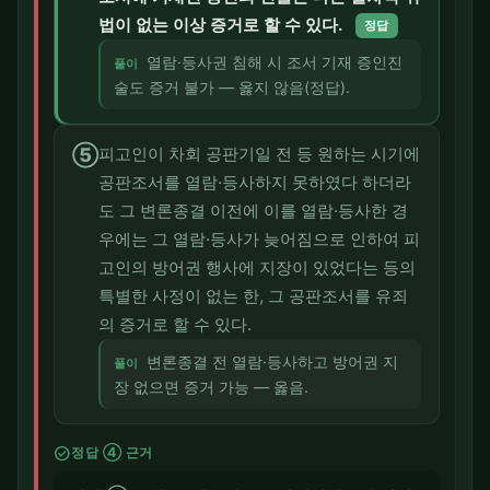
법이 없는 이상 증거로 할 수 있다.
정답
열람·등사권 침해 시 조서 기재 증인진
풀이
술도 증거 불가 — 옳지 않음(정답).
⑤
피고인이 차회 공판기일 전 등 원하는 시기에
공판조서를 열람·등사하지 못하였다 하더라
도 그 변론종결 이전에 이를 열람·등사한 경
우에는 그 열람·등사가 늦어짐으로 인하여 피
고인의 방어권 행사에 지장이 있었다는 등의
특별한 사정이 없는 한, 그 공판조서를 유죄
의 증거로 할 수 있다.
변론종결 전 열람·등사하고 방어권 지
풀이
장 없으면 증거 가능 — 옳음.
check_circle
정답 ④ 근거