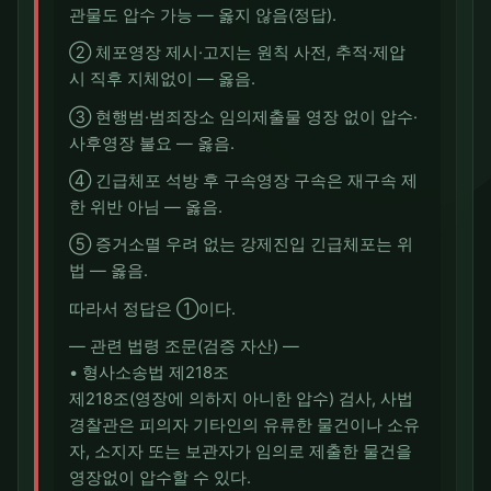
관물도 압수 가능 — 옳지 않음(정답).
② 체포영장 제시·고지는 원칙 사전, 추적·제압
시 직후 지체없이 — 옳음.
③ 현행범·범죄장소 임의제출물 영장 없이 압수·
사후영장 불요 — 옳음.
④ 긴급체포 석방 후 구속영장 구속은 재구속 제
한 위반 아님 — 옳음.
⑤ 증거소멸 우려 없는 강제진입 긴급체포는 위
법 — 옳음.
따라서 정답은 ①이다.
― 관련 법령 조문(검증 자산) ―
• 형사소송법 제218조
제218조(영장에 의하지 아니한 압수) 검사, 사법
경찰관은 피의자 기타인의 유류한 물건이나 소유
자, 소지자 또는 보관자가 임의로 제출한 물건을
영장없이 압수할 수 있다.