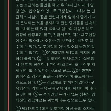
또는 보관하는 물건을 체포 후 24시간 이내에 영
장 없이 압수할 수 있도록 규정한다. 그 취지는 긴
급체포 사실이 공범·관련자에게 알려져 증거가 파
괴·은닉되는 것을 방지하고 관련 증거물을 신속히
확보하려는 데 있다. 따라서 압수의 대상은 체포
현장에 한정되지 않고, 긴급체포된 자가 체포현장
이 아닌 장소에서 소유·소지·보관하는 물건도 압
수할 수 있다. '체포현장이 아닌 장소의 물건은 압
수할 수 없다'는 ①은 제217조 제1항의 취지에 반
하여 틀렸다. ②는 체포영장 제시·고지는 실력행
사 전 함이 원칙이나 추적·제압 과정 또는 직후 지
체 없이 할 수 있다는 것으로 옳고, ③은 현행범·
범죄장소 임의제출물은 사후영장이 불요하다는
것으로 옳다. ④는 긴급체포 후 석방되었다가 구
속영장에 의한 구속은 재구속 제한 위반이 아니라
는 것이며, ⑤는 증거인멸 우려가 없는 상황의 강
제진입 긴급체포는 위법하다는 것으로 모두 옳다.
① 제217조 제1항은 체포현장 아닌 곳의 소지·보