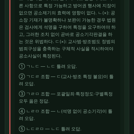
른 사항으로 특정 가능하고 방어권 행사에 지장이
없으면 공소제기의 효력에 영향이 없다. ㄴ(×): 공
소장 기재가 불명확하나 보완이 가능한 경우 법원
은 검사에게 석명을 구하여 특정을 요구하여야 하
고, 그러한 조치 없이 곧바로 공소기각판결을 하
는 것은 위법하다. ㄷ(×): 교사범·방조범도 정범의
범죄구성을 충족하는 구체적 사실을 적시하여야
공소사실이 특정된다.
① ㄱㄴㄷ — ㄴㄷ 틀려 오답.
② ㄱㄷㄹ 조합 — ㄷ(교사·방조 특정 불요)이 틀
려 오답.
③ ㄱㄹㅁ 조합 — 포괄일죄·특정정도·구별특정
모두 옳은 정답.
④ ㄴㄹㅁ 조합 — ㄴ(석명 없이 공소기각)이 틀
려 오답.
⑤ ㄴㄷㄹㅁ — ㄴㄷ 틀려 오답.