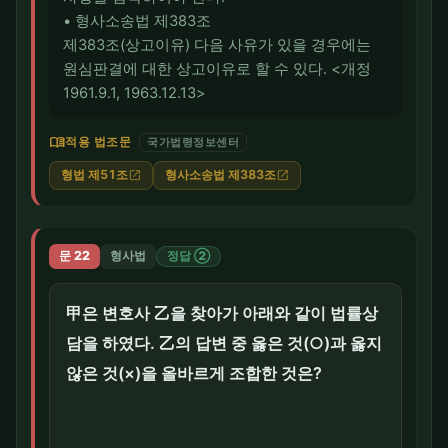
• 형사소송법 제383조
제383조(상고이유) 다음 사유가 있을 경우에는
원심판결에 대한 상고이유로 할 수 있다. <개정
1961.9.1, 1963.12.13>
menu_book
적용 법조문
국가법령정보센터
형법 제51조
형사소송법 제383조
open_in_new
open_in_new
문 22
형사법
정답 ②
甲은 변호사 乙을 찾아가 아래와 같이 법률상
담을 하였다. 乙의 답변 중 옳은 것(○)과 옳지
않은 것(×)을 올바르게 조합한 것은?