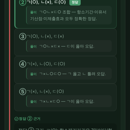
②
ㄱ(○), ㄴ(×), ㄷ(○)
정답
ㄱ○ㄴ×ㄷ○ 조합 — 항소기간·이유서
풀이
기산점·미제출효과 모두 정확한 정답.
③
ㄱ(○), ㄴ(×), ㄷ(×)
ㄱ○ㄴ×ㄷ× — ㄷ이 옳아 오답.
풀이
④
ㄱ(×), ㄴ(○), ㄷ(○)
ㄱ×ㄴ○ㄷ○ — ㄱ 옳고 ㄴ 틀려 오답.
풀이
⑤
ㄱ(×), ㄴ(×), ㄷ(○)
ㄱ×ㄴ×ㄷ○ — ㄱ이 옳아 오답.
풀이
check_circle
정답 ② 근거