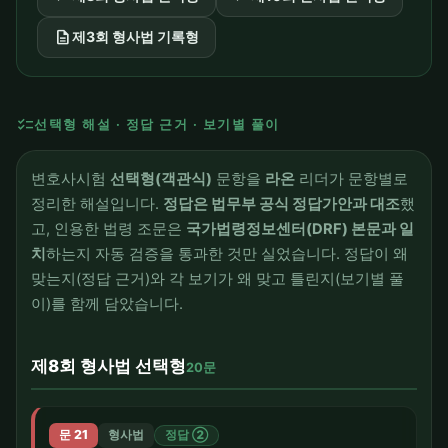
description
제3회 형사법 기록형
checklist
선택형 해설 · 정답 근거 · 보기별 풀이
변호사시험
선택형(객관식)
문항을
라온
리더가 문항별로
정리한 해설입니다.
정답은 법무부 공식 정답가안과 대조
했
고, 인용한 법령 조문은
국가법령정보센터(DRF) 본문과 일
치
하는지 자동 검증을 통과한 것만 실었습니다. 정답이 왜
맞는지(정답 근거)와 각 보기가 왜 맞고 틀린지(보기별 풀
이)를 함께 담았습니다.
제8회 형사법 선택형
20문
문 21
형사법
정답 ②