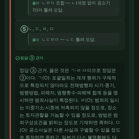
ㄴㄹㅁ 조합 — ㄴ(석명 없이 공소기
풀이
각)이 틀려 오답.
⑤
ㄴ, ㄷ, ㄹ, ㅁ
ㄴㄷㄹㅁ — ㄴㄷ 틀려 오답.
풀이
check_circle
정답 ③ 근거
정답 ③ 근거. 옳은 것은 ㄱ·ㄹ·ㅁ이므로 정답은
③이다. ㄱ(○): 포괄일죄는 개개 행위가 구체적
으로 특정되지 않더라도 전체범행의 시기·종기,
범행방법, 피해자, 범행횟수·피해액 합계 등을 명
시하면 범죄사실이 특정된다. ㄹ(○): 범죄의 일시
는 이중기소·시효에 저촉되지 않을 정도로, 장소
는 토지관할을 가늠할 수 있을 정도로, 방법은 범
죄구성요건을 밝히는 정도로 기재하면 족하다. ㅁ
(○): 공소사실은 다른 사실과 구별할 수 있을 정도
로 특정하면 족하고, 일부가 다소 불명확해도 다