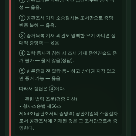
① 공판조서는 재판장 아닌 법원사무관 등이 작
성 — 옳음.
② 공판조서 기재 소송절차는 조서만으로 증명·
반증 불허 — 옳음.
③ 증거목록 기재 의견도 명백한 오기 아니면 절
대적 증명력 — 옳음.
④ 열람·등사권 침해 시 조서 기재 증인진술도 증
거 불가 — 옳지 않음(정답).
⑤ 변론종결 전 열람·등사하고 방어권 지장 없으
면 증거 가능 — 옳음.
따라서 정답은 ④이다.
― 관련 법령 조문(검증 자산) ―
• 형사소송법 제56조
제56조(공판조서의 증명력) 공판기일의 소송절차
로서 공판조서에 기재된 것은 그 조서만으로써 증
명한다.