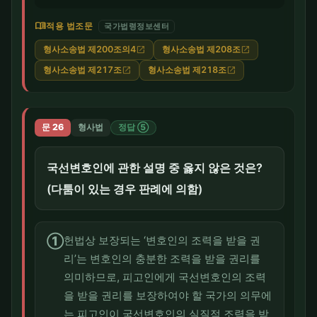
menu_book
적용 법조문
국가법령정보센터
형사소송법 제200조의4
형사소송법 제208조
open_in_new
open_in_new
형사소송법 제217조
형사소송법 제218조
open_in_new
open_in_new
문 26
형사법
정답 ⑤
국선변호인에 관한 설명 중 옳지 않은 것은?
(다툼이 있는 경우 판례에 의함)
①
헌법상 보장되는 ‘변호인의 조력을 받을 권
리’는 변호인의 충분한 조력을 받을 권리를
의미하므로, 피고인에게 국선변호인의 조력
을 받을 권리를 보장하여야 할 국가의 의무에
는 피고인이 국선변호인의 실질적 조력을 받