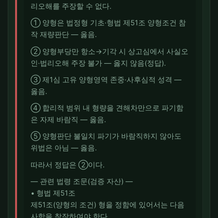
리오해를 주장할 수 없다.
① 양형은 법정형 기초·형법 제51조 양형조건 참
작 재량판단 — 옳음.
② 양형부당만 항소→기각 시 상고심에서 사실오
인·법리오해 주장 불가 — 옳지 않음(정답).
③ 제1심 고유 양형영역 존중·사후심적 성격 —
옳음.
④ 합리적 범위 내 형량을 견해차만으로 파기함
은 자제 바람직 — 옳음.
⑤ 양형판단 불일치 파기가 바람직하지 않아도
위법은 아님 — 옳음.
따라서 정답은 ②이다.
― 관련 법령 조문(검증 자산) ―
• 형법 제51조
제51조(양형의 조건) 형을 정함에 있어서는 다음
사항을 참작하여야 한다.