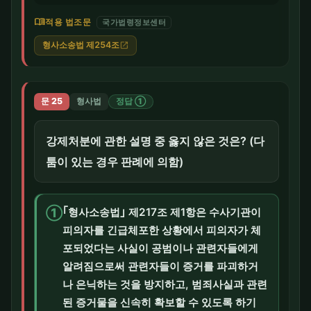
menu_book
적용 법조문
국가법령정보센터
형사소송법 제254조
open_in_new
문 25
형사법
정답 ①
강제처분에 관한 설명 중 옳지 않은 것은? (다
툼이 있는 경우 판례에 의함)
①
｢형사소송법｣ 제217조 제1항은 수사기관이
피의자를 긴급체포한 상황에서 피의자가 체
포되었다는 사실이 공범이나 관련자들에게
알려짐으로써 관련자들이 증거를 파괴하거
나 은닉하는 것을 방지하고, 범죄사실과 관련
된 증거물을 신속히 확보할 수 있도록 하기