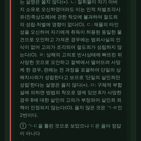
는 설명은 옳지 않다(×). ㄴ: 절취물이 자기 아버
지 소유로 오신하였더라도 이는 인적 처벌조각사
유(친족상도례)에 관한 착오에 불과하여 절도죄
의 성립·처벌에 영향이 없다(○). ㄷ: 재물의 타인
성을 오신하여 자기에게 취득이 허용된 동일한 물
건으로 오인하고 가져온 경우에는 범죄사실의 인
식이 없어 고의가 조각되어 절도죄가 성립하지 않
는다(○). ㄹ: 상해의 고의로 빈사상태에 빠뜨린 뒤
사망한 것으로 오인하고 절벽에서 떨어뜨려 사망
케 한 경우, 판례는 전 과정을 포괄하여 단일의 상
해치사죄가 성립한다고 보므로 '단일의 살인죄만
성립'한다는 설명은 옳지 않다(×). ㅁ: 구체적 부합
설에 의하면 방법의 착오로 옆에 있던 B가 사망한
경우 B에 대한 살인의 고의가 부정되어 살인죄 죄
책이 인정되지 않는다(○). 옳지 않은 것은 ㄱ·ㄹ인
2번이다.
① ㄱ·ㄷ을 틀린 것으로 보았으나 ㄷ은 옳아 정답
이 아니다