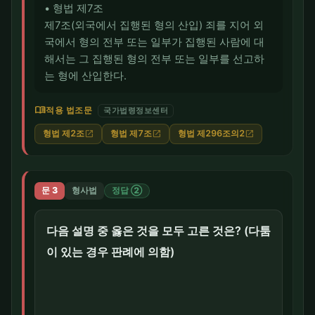
• 형법 제7조
제7조(외국에서 집행된 형의 산입) 죄를 지어 외
국에서 형의 전부 또는 일부가 집행된 사람에 대
해서는 그 집행된 형의 전부 또는 일부를 선고하
는 형에 산입한다.
menu_book
적용 법조문
국가법령정보센터
형법 제2조
형법 제7조
형법 제296조의2
open_in_new
open_in_new
open_in_new
문 3
형사법
정답 ②
다음 설명 중 옳은 것을 모두 고른 것은? (다툼
이 있는 경우 판례에 의함)