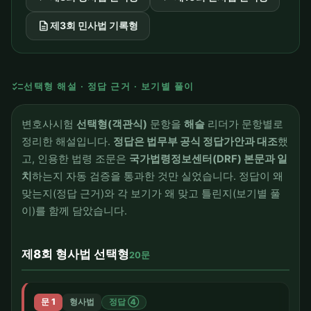
description
제3회 민사법 기록형
checklist
선택형 해설 · 정답 근거 · 보기별 풀이
변호사시험
선택형(객관식)
문항을
해슬
리더가 문항별로
정리한 해설입니다.
정답은 법무부 공식 정답가안과 대조
했
고, 인용한 법령 조문은
국가법령정보센터(DRF) 본문과 일
치
하는지 자동 검증을 통과한 것만 실었습니다. 정답이 왜
맞는지(정답 근거)와 각 보기가 왜 맞고 틀린지(보기별 풀
이)를 함께 담았습니다.
제8회 형사법 선택형
20문
문 1
형사법
정답 ④