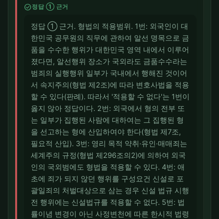
check_circle
정답 ① 근거
정답 ① 근거. 형법의 적용범위. 1번: 외국인이 대
한민국 공무원의 직무에 관하여 알선 명목으로 금
품을 수수한 행위가 대한민국 영역 내에서 이루어
졌다면, 알선행위 장소가 국외라도 금품수수라는
범죄의 실행행위 일부가 국내에서 행해진 것이어
서 속지주의(형법 제2조)에 따라 변호사법을 적용
할 수 있다(판례). 따라서 '적용할 수 없다'는 1번이
옳지 않아 정답이다. 2번: 외국에서 형의 전부 또
는 일부가 집행된 사람에 대하여는 그 집행된 형
을 선고하는 형에 산입하여야 한다(형법 제7조,
필요적 산입). 3번: 영리 목적 약취·유인·매매죄는
세계주의 규정(형법 제296조의2)에 의하여 외국
인의 국외범에도 형법을 적용할 수 있다. 4번: 애
초에 죄가 되지 않던 행위를 구성요건 신설로 포
괄일죄의 처벌대상으로 삼는 경우 신설 법규 시행
전 행위에는 신설법규를 적용할 수 없다. 5번: 법
률이념 변경이 아닌 사정변천에 따른 한시적 법령