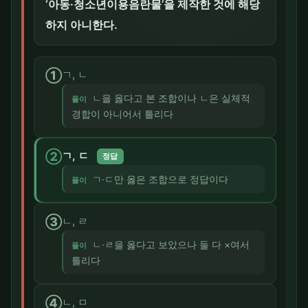
‘아동·청소년이용음란물’을 제작한 것에 해당
하지 아니한다.
①
ㄱ, ㄴ
ㄴ을 옳다고 본 조합이나 ㄴ은 실체적
풀이
경합이 아니어서 틀리다
②
ㄱ, ㄷ
정답
ㄱ·ㄷ만 옳은 조합으로 정답이다
풀이
③
ㄴ, ㄹ
ㄴ·ㄹ을 옳다고 보았으나 둘 다 ×여서
풀이
틀리다
④
ㄴ, ㅁ