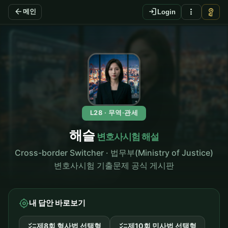
arrow_back
login
more_vert
vpn_key
메인
Login
L28 · 무역·관세
해슬
변호사시험 해설
Cross-border Switcher · 법무부(Ministry of Justice)
변호사시험 기출문제 공식 게시판
my_location
내 답안 바로보기
checklist
checklist
제8회 형사법 선택형
제10회 민사법 선택형