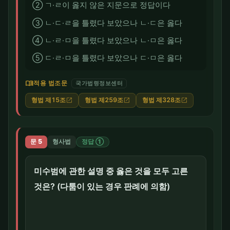
② ㄱ·ㄹ이 옳지 않은 지문으로 정답이다
③ ㄴ·ㄷ·ㄹ을 틀렸다 보았으나 ㄴ·ㄷ은 옳다
④ ㄴ·ㄹ·ㅁ을 틀렸다 보았으나 ㄴ·ㅁ은 옳다
⑤ ㄷ·ㄹ·ㅁ을 틀렸다 보았으나 ㄷ·ㅁ은 옳다
menu_book
적용 법조문
국가법령정보센터
형법 제15조
형법 제259조
형법 제328조
open_in_new
open_in_new
open_in_new
문 5
형사법
정답 ①
미수범에 관한 설명 중 옳은 것을 모두 고른
것은? (다툼이 있는 경우 판례에 의함)