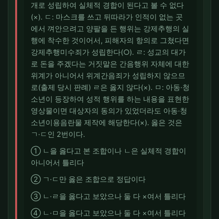
개로 성립하여 실체적 경합이 된다고 볼 수 없다
(×). ㄷ: 마스크를 쓰고 뒤따라가 인적이 없는 곳
에서 껴안으려고 양팔을 든 행위는 강제추행의 실
행에 착수한 것이어서, 피해자의 항의로 그쳤다면
강제추행미수죄가 성립한다(○). ㄹ: 성교의 대가
로 돈을 주겠다는 거짓말은 간음행위 자체에 대한
위계가 아니어서 위계간음죄가 성립하지 않으므
로(출제 당시 판례) ㄹ은 옳지 않다(×). ㅁ: 아동·청
소년이 등장하여 성적 행위를 하는 내용을 표현한
영상물이면 대상자의 동의가 있었더라도 아동·청
소년이용음란물 제작에 해당한다(×). 옳은 것은
ㄱ·ㄷ인 2번이다.
① ㄴ을 옳다고 본 조합이나 ㄴ은 실체적 경합이
아니어서 틀리다
② ㄱ·ㄷ만 옳은 조합으로 정답이다
③ ㄴ·ㄹ을 옳다고 보았으나 둘 다 ×여서 틀리다
④ ㄴ·ㅁ을 옳다고 보았으나 둘 다 ×여서 틀리다