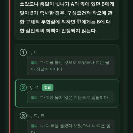
쏘았으나 총알이 빗나가 A의 옆에 있던 B에게
맞아 B가 즉사한 경우, 구성요건적 착오에 관
한 구체적 부합설에 의하면 甲에게는 B에 대
한 살인죄의 죄책이 인정되지 않는다.
①
ㄱ, ㄷ
ㄱ·ㄷ을 틀린 것으로 보았으나 ㄷ은 옳
풀이
아 정답이 아니다
②
ㄱ, ㄹ
정답
ㄱ·ㄹ이 옳지 않은 지문으로 정답이다
풀이
③
ㄴ, ㄷ, ㄹ
ㄴ·ㄷ·ㄹ을 틀렸다 보았으나 ㄴ·ㄷ은 옳
풀이
다