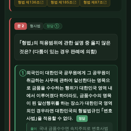
형법 제136조
형법 제185조
형법 제87조
open_in_new
open_in_new
open_in_new
문 2
형사법
정답 ①
｢형법｣의 적용범위에 관한 설명 중 옳지 않은
것은? (다툼이 있는 경우 판례에 의함)
①
외국인이 대한민국 공무원에게 그 공무원이
취급하는 사무에 관하여 알선한다는 명목으
로 금품을 수수하는 행위가 대한민국 영역 내
에서 이루어졌다 하더라도, 금품수수의 명목
이 된 알선행위를 하는 장소가 대한민국 영역
외인 경우라면 대한민국의 형벌법규인 ｢변호
사법｣을 적용할 수 없다.
정답
국내 금품수수면 속지주의로 변호사법
풀이