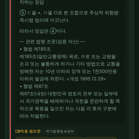
치하는 정답
⑤ ㄷ을 ×, ㅁ을 ○로 본 조합으로 추상적 위험범·
즉시범 법리에 어긋난다
따라서 정답은 ④이다.
― 관련 법령 조문(검증 자산) ―
• 형법 제185조
제185조(일반교통방해) 육로, 수로 또는 교량을
손괴 또는 불통하게 하거나 기타 방법으로 교통을
방해한 자는 10년 이하의 징역 또는 1천500만원
이하의 벌금에 처한다. <개정 1995.12.29>
• 형법 제87조
제87조(내란) 대한민국 영토의 전부 또는 일부에
서 국가권력을 배제하거나 국헌을 문란하게 할 목
적으로 폭동을 일으킨 자는 다음 각 호의 구분에
따라 처벌한다.
menu_book
적용 법조문
국가법령정보센터