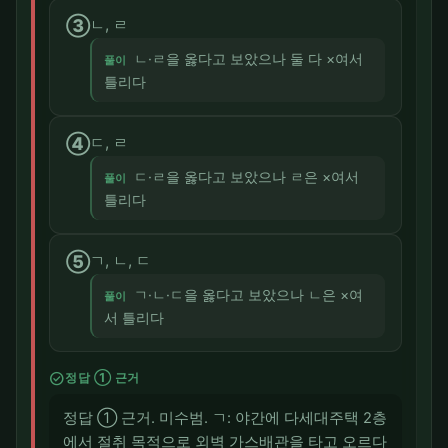
③
ㄴ, ㄹ
ㄴ·ㄹ을 옳다고 보았으나 둘 다 ×여서
풀이
틀리다
④
ㄷ, ㄹ
ㄷ·ㄹ을 옳다고 보았으나 ㄹ은 ×여서
풀이
틀리다
⑤
ㄱ, ㄴ, ㄷ
ㄱ·ㄴ·ㄷ을 옳다고 보았으나 ㄴ은 ×여
풀이
서 틀리다
check_circle
정답 ① 근거
정답 ① 근거. 미수범. ㄱ: 야간에 다세대주택 2층
에서 절취 목적으로 외벽 가스배관을 타고 오르다