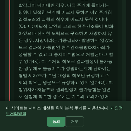
발각되어 뛰어내린 경우, 아직 주거에 들어가는
행위에 밀접한 단계에 이르지 못하여 야간주거침
입절도죄의 실행의 착수에 이르지 못한 것이다
(○). ㄴ: 미필적 살인의 고의로 현주건조물에 방화
하였으나 진지한 노력으로 구조하여 사망하지 않
은 경우, 사망이라는 가중결과가 발생하지 않았으
므로 결과적 가중범인 현주건조물방화치사죄가
성립할 수 없고 그 중지미수범으로 처벌된다고 할
수 없다(×). ㄷ: 주체의 착오로 결과발생이 불가능
한 경우에도 불능미수가 성립하는지에 관하여는
형법 제27조가 수단·대상의 착오만 규정하고 주
체의 착오는 명문으로 규정하고 있지 않다(○). ㄹ:
행위자가 처음부터 결과발생이 불가능함을 알면
서 실행에 착수한 경우에는 기수의 고의가 없어
불능미수가 성립하지 않으므로, '위험성이 있으면
이 사이트는 서비스 개선을 위해 분석 쿠키를 사용합니다.
개인정
불능미수가 성립한다'는 설명은 옳지 않다(×). 옳
보처리방침
은 것은 ㄱ·ㄷ인 1번이다.
동의
거부
① ㄱ·ㄷ만 옳은 조합으로 정답이다