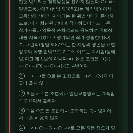
집행 방해라는 결과발생을 요하지 않는다(○). ㄹ:
일반교통방해죄(형법 제185조)는 계속범이어서
교통방해 상태가 계속되는 한 위법상태가 존속하
므로, 이미 차단된 상태에 참가하였더라도 다른
참가자들과 암묵적·순차적으로 공모하여 위법상
태를 지속시켰다고 평가되면 죄가 성립한다(○).
ㅁ: 내란죄(형법 제87조)는 한 지방의 평온을 해할
정도의 폭행·협박으로 기수에 이르는 즉시범(상태
범)이고 계속범이 아니다(×). 옳은 조합은 ㄱ(×)·
ㄴ(○)·ㄷ(○)·ㄹ(○)·ㅁ(×)인 4번이다.
① ㄴ·ㄷ·ㅁ를 ○로 본 조합으로 ㄱ(×)·ㅁ(×)과 어
긋나 옳지 않다
② ㄹ을 ×로 본 조합이나 일반교통방해는 계속범
으로 ○여서 틀리다
③ ㄱ을 ○로 본 조합이나 도주죄는 즉시범이어
서 ㄱ은 ×, 옳지 않다
④ ㄱ×·ㄴ○·ㄷ○·ㄹ○·ㅁ×로 모든 지문 정오가 일