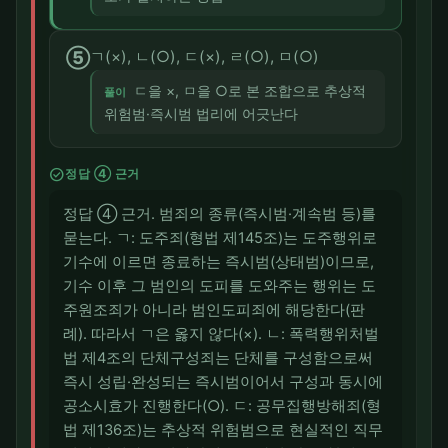
⑤
ㄱ(×), ㄴ(○), ㄷ(×), ㄹ(○), ㅁ(○)
ㄷ을 ×, ㅁ을 ○로 본 조합으로 추상적
풀이
위험범·즉시범 법리에 어긋난다
check_circle
정답 ④ 근거
정답 ④ 근거. 범죄의 종류(즉시범·계속범 등)를
묻는다. ㄱ: 도주죄(형법 제145조)는 도주행위로
기수에 이르면 종료하는 즉시범(상태범)이므로,
기수 이후 그 범인의 도피를 도와주는 행위는 도
주원조죄가 아니라 범인도피죄에 해당한다(판
례). 따라서 ㄱ은 옳지 않다(×). ㄴ: 폭력행위처벌
법 제4조의 단체구성죄는 단체를 구성함으로써
즉시 성립·완성되는 즉시범이어서 구성과 동시에
공소시효가 진행한다(○). ㄷ: 공무집행방해죄(형
법 제136조)는 추상적 위험범으로 현실적인 직무