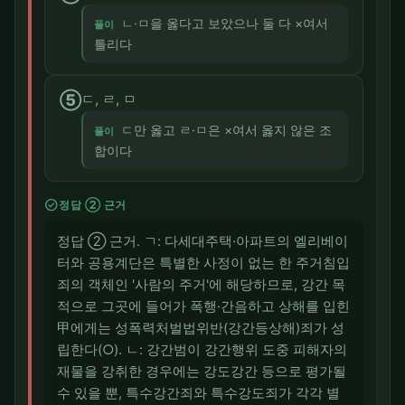
ㄴ·ㅁ을 옳다고 보았으나 둘 다 ×여서
풀이
틀리다
⑤
ㄷ, ㄹ, ㅁ
ㄷ만 옳고 ㄹ·ㅁ은 ×여서 옳지 않은 조
풀이
합이다
check_circle
정답 ② 근거
정답 ② 근거. ㄱ: 다세대주택·아파트의 엘리베이
터와 공용계단은 특별한 사정이 없는 한 주거침입
죄의 객체인 '사람의 주거'에 해당하므로, 강간 목
적으로 그곳에 들어가 폭행·간음하고 상해를 입힌
甲에게는 성폭력처벌법위반(강간등상해)죄가 성
립한다(○). ㄴ: 강간범이 강간행위 도중 피해자의
재물을 강취한 경우에는 강도강간 등으로 평가될
수 있을 뿐, 특수강간죄와 특수강도죄가 각각 별