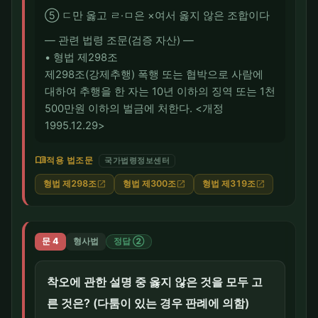
⑤ ㄷ만 옳고 ㄹ·ㅁ은 ×여서 옳지 않은 조합이다
― 관련 법령 조문(검증 자산) ―
• 형법 제298조
제298조(강제추행) 폭행 또는 협박으로 사람에
대하여 추행을 한 자는 10년 이하의 징역 또는 1천
500만원 이하의 벌금에 처한다. <개정
1995.12.29>
menu_book
적용 법조문
국가법령정보센터
형법 제298조
형법 제300조
형법 제319조
open_in_new
open_in_new
open_in_new
문 4
형사법
정답 ②
착오에 관한 설명 중 옳지 않은 것을 모두 고
른 것은? (다툼이 있는 경우 판례에 의함)