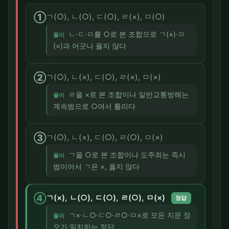
①
ㄱ(○), ㄴ(○), ㄷ(○), ㄹ(×), ㅁ(○)
ㄴ·ㄷ·ㅁ를 ○로 본 조합으로 ㄱ(×)·ㅁ
풀이
(×)과 어긋나 옳지 않다
②
ㄱ(○), ㄴ(×), ㄷ(○), ㄹ(×), ㅁ(×)
ㄹ을 ×로 본 조합이나 일반교통방해는
풀이
계속범으로 ○여서 틀리다
③
ㄱ(○), ㄴ(×), ㄷ(○), ㄹ(○), ㅁ(×)
ㄱ을 ○로 본 조합이나 도주죄는 즉시
풀이
범이어서 ㄱ은 ×, 옳지 않다
④
ㄱ(×), ㄴ(○), ㄷ(○), ㄹ(○), ㅁ(×)
정답
ㄱ×·ㄴ○·ㄷ○·ㄹ○·ㅁ×로 모든 지문 정
풀이
오가 일치하는 정답