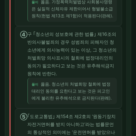
옳음. 가정폭력처벌법상 사회봉사명령
풀이
은 실질적 신체자유 제한이어서 형벌불소급
원칙(헌법 제13조 제1항)이 적용된다(판례).
④
구 ｢청소년의 성보호에 관한 법률｣ 제16조의
반의사불벌죄의 경우 성범죄의 피해자인 청
소년에게 의사능력이 있는 이상, 그 청소년의
처벌희망 의사표시의 철회에 법정대리인의
동의가 필요하다고 보는 것은 유추해석금지
원칙에 반한다.
옳음. 청소년의 처벌희망 철회에 법정
풀이
대리인 동의를 요한다고 보는 것은 피고인
에게 불리한 유추해석으로 금지된다(판례).
⑤
｢도로교통법｣ 제154조 제2호의 ‘원동기장치
자전거면허를 받지 아니하고’라는 법률문언
의 통상적인 의미에는 ‘운전면허를 받았으나