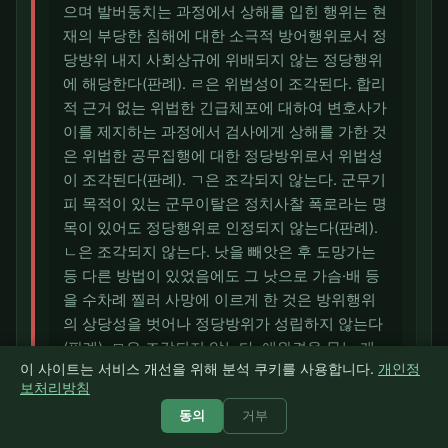
으며 발버둥치는 과정에서 상해를 입힌 행위는 현
재의 부당한 침해에 대한 소극적 방어행위로서 정
당방위 내지 사회상규에 위배되지 않는 정당행위
에 해당한다(판례). ㄹ은 위법성이 조각된다. 합리
적 근거 없는 위법한 긴급체포에 대하여 변호사가
이를 제지하는 과정에서 검사에게 상해를 가한 것
은 위법한 공무집행에 대한 정당방위로서 위법성
이 조각된다(판례). ㄱ은 조각되지 않는다. 군무기
피 목적이 있는 군무이탈은 정치사찰 폭로라는 명
목이 있어도 정당행위로 인정되지 않는다(판례).
ㄴ은 조각되지 않는다. 낫을 빼앗은 후 도망가는
등 다른 방법이 있었음에도 그 낫으로 가슴·배 등
을 수차례 찔러 사망에 이르게 한 것은 방위행위
의 상당성을 벗어나 정당방위가 성립하지 않는다
(판례). ㅁ은 조각되지 않는다. 애완견을 무는 개
이 사이트는 서비스 개선을 위해 분석 쿠키를 사용합니다.
개인정
를 기계톱으로 절개하여 죽인 것은 보호이익과 침
보처리방침
해이익 사이의 균형을 잃어 긴급피난의 상당성이
동의
거부
인정되지 않는다(판례). 따라서 위법성이 조각되
는 것은 ㄷ·ㄹ이므로 정답은 ③이다.