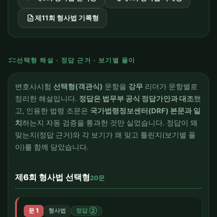
description
제11회 형사법 기록형
checklist
선택형 해설 · 정답 근거 · 보기별 풀이
변호사시험
선택형(객관식)
문항을
강무
리더가 문항별로
정리한 해설입니다.
정답은 법무부 공식 정답가안과 대조
했
고, 인용한 법령 조문은
국가법령정보센터(DRF) 본문과 일
치
하는지 자동 검증을 통과한 것만 실었습니다. 정답이 왜
맞는지(정답 근거)와 각 보기가 왜 맞고 틀린지(보기별 풀
이)를 함께 담았습니다.
제6회 형사법 선택형
20문
문 1
형사법
정답 ②