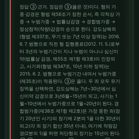
정답 ③ 근거. 정답은 ③(옳은 것)이다. 형의 가
중·감경은 형법 제56조가 정한 순서, 즉 각칙상 가
중 → 누범가중 → 법률상감경 → 경합범가중 →
정상참작(작량)감경의 순으로 한다. 강도상해죄
(형법 제337조, 무기 또는 7년 이상 징역)는 2016.
6. 7. 범행으로 직전 형 집행종료(2012. 11. 5.)로부
터 3년의 누범기간이 지나 누범이 아니나 심신미
약(법률상 감경, 제55조 제1항 제3호)이 인정되
고, 사기죄(형법 제347조, 10년 이하 징역)는
2015. 6. 2. 범행으로 누범기간 내여서 누범가중
(제35조)이 적용된다. ③은 옳다. 두 죄 모두 유기
징역을 선택하면, 강도상해는 7년~30년에서 심
신미약 감경으로 3년6월~15년이 되고, 사기는 1
월~10년에서 누범가중으로 1월~20년이 된다. 경
합범가중(제38조 제1항 제2호)은 가장 중한 죄(장
기 20년인 사기)의 장기에 2분의 1을 더한 30년이
되고(각 죄 장기 합산 35년 이내), 여기에 작량감
경(2분의 1)을 하면 처단형의 장기는 15년이 된다.