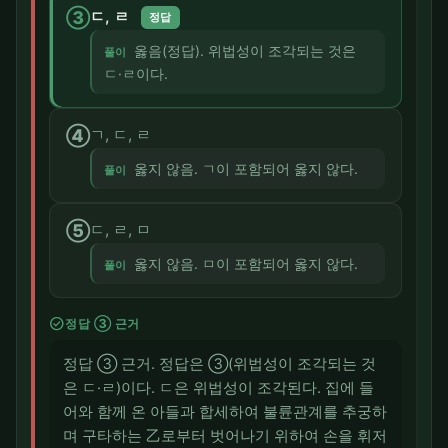
③
ㄷ, ㄹ
정답
옳음(정답). 위법성이 조각되는 것은
풀이
ㄷ·ㄹ이다.
④
ㄱ, ㄷ, ㄹ
옳지 않음. ㄱ이 포함되어 옳지 않다.
풀이
⑤
ㄷ, ㄹ, ㅁ
옳지 않음. ㅁ이 포함되어 옳지 않다.
풀이
check_circle
정답 ③ 근거
정답 ③ 근거. 정답은 ③(위법성이 조각되는 것
은 ㄷ·ㄹ)이다. ㄷ은 위법성이 조각된다. 집에 들
어와 함께 온 아들과 합세하여 불륜관계를 추궁하
며 구타하는 乙로부터 벗어나기 위하여 손을 휘저