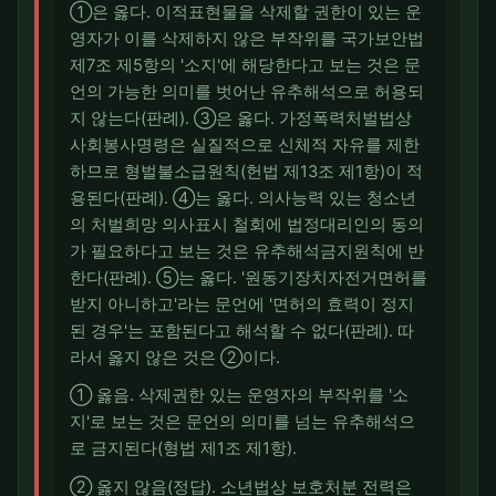
①은 옳다. 이적표현물을 삭제할 권한이 있는 운
영자가 이를 삭제하지 않은 부작위를 국가보안법
제7조 제5항의 '소지'에 해당한다고 보는 것은 문
언의 가능한 의미를 벗어난 유추해석으로 허용되
지 않는다(판례). ③은 옳다. 가정폭력처벌법상
사회봉사명령은 실질적으로 신체적 자유를 제한
하므로 형벌불소급원칙(헌법 제13조 제1항)이 적
용된다(판례). ④는 옳다. 의사능력 있는 청소년
의 처벌희망 의사표시 철회에 법정대리인의 동의
가 필요하다고 보는 것은 유추해석금지원칙에 반
한다(판례). ⑤는 옳다. '원동기장치자전거면허를
받지 아니하고'라는 문언에 '면허의 효력이 정지
된 경우'는 포함된다고 해석할 수 없다(판례). 따
라서 옳지 않은 것은 ②이다.
① 옳음. 삭제권한 있는 운영자의 부작위를 '소
지'로 보는 것은 문언의 의미를 넘는 유추해석으
로 금지된다(형법 제1조 제1항).
② 옳지 않음(정답). 소년법상 보호처분 전력은