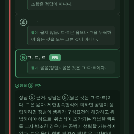
조합은 정답이 아니다.
④
ㄷ, ㄹ
옳지 않음. ㄷ·ㄹ은 옳으나 ㄱ을 누락하
풀이
여 옳은 것을 모두 고른 것이 아니다.
⑤
ㄱ, ㄷ, ㄹ
정답
옳음(정답). 옳은 것은 ㄱ·ㄷ·ㄹ이다.
풀이
check_circle
정답 ⑤ 근거
정답 ⑤ 근거. 정답은 ⑤(옳은 것은 ㄱ·ㄷ·ㄹ)이
다. ㄱ은 옳다. 제한종속형식에 의하면 공범이 성
립하려면 정범의 행위가 구성요건에 해당하고 위
법하여야 하므로, 위법성이 조각되는 적법한 행위
를 교사·방조한 경우에는 공범이 성립할 가능성이
없다. ㄷ은 옳다. 형법 제31조 제1항은 교사범이