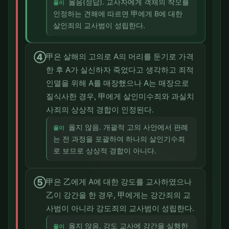
옳음(정답). 교사자에게 객체의 착오를
풀이
인정하는 견해에 따르면 甲에게 B에 대한
살인죄의 교사범이 성립한다.
④
甲은 살해의 고의로 A의 머리를 둔기로 가격
한 후 A가 실신하자 죽었다고 생각하고 죄적
인멸을 위해 A를 매장했으나 A는 매장으로
질식사한 경우, 甲에게 살인미수죄와 과실치
사죄의 상상적 경합이 인정된다.
옳지 않음. 개괄적 고의 사안에서 판례
풀이
는 전 과정을 포괄하여 하나의 살인기수죄
로 보므로 상상적 경합이 아니다.
⑤
甲은 乙에게 A에 대한 강도를 교사하였으나
乙이 강간을 한 경우, 甲에게는 강간죄의 교
사범이 아니라 강도죄의 교사범이 성립한다.
옳지 않음. 강도 교사에 강간을 실행한
풀이