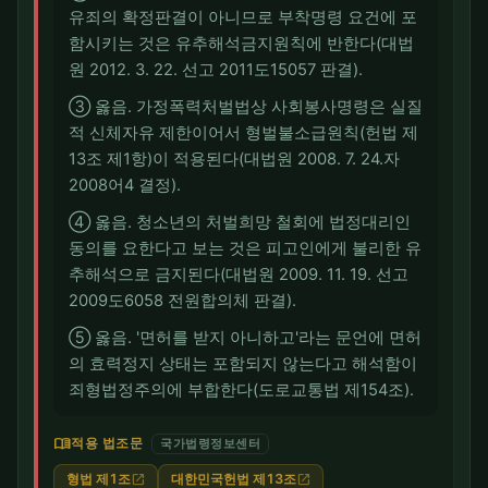
유죄의 확정판결이 아니므로 부착명령 요건에 포
함시키는 것은 유추해석금지원칙에 반한다(대법
원 2012. 3. 22. 선고 2011도15057 판결).
③ 옳음. 가정폭력처벌법상 사회봉사명령은 실질
적 신체자유 제한이어서 형벌불소급원칙(헌법 제
13조 제1항)이 적용된다(대법원 2008. 7. 24.자
2008어4 결정).
④ 옳음. 청소년의 처벌희망 철회에 법정대리인
동의를 요한다고 보는 것은 피고인에게 불리한 유
추해석으로 금지된다(대법원 2009. 11. 19. 선고
2009도6058 전원합의체 판결).
⑤ 옳음. '면허를 받지 아니하고'라는 문언에 면허
의 효력정지 상태는 포함되지 않는다고 해석함이
죄형법정주의에 부합한다(도로교통법 제154조).
menu_book
적용 법조문
국가법령정보센터
형법 제1조
대한민국헌법 제13조
open_in_new
open_in_new