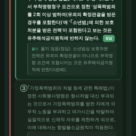
서 부착명령청구 요건으로 정한 ‘성폭력범죄
를 2회 이상 범하여(유죄의 확정판결을 받은
경우를 포함한다)’에 ‘｢소년법｣에 의한 보호
처분을 받은 전력’이 포함된다고 보는 것은
유추해석금지원칙에 반하지 않는다.
정답
옳지 않음(정답). 소년법상 보호처분
풀이
전력은 유죄의 확정판결이 아니므로 부착명
령 요건에 포함시키는 것은 유추해석금지원
칙에 반한다(판례).
③
｢가정폭력범죄의 처벌 등에 관한 특례법｣이
정한 사회봉사명령은 형사처벌 대신 부과되
는 것으로서 가정폭력범죄를 범한 자에게 의
무적 노동을 부과하고 여가시간을 박탈하여
실질적으로 신체적 자유를 제한하게 되므로,
이에 대해서는 형벌불소급원칙이 적용된다.