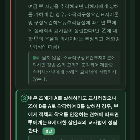
여금 甲 자신을 추격해오던 피해자에게 상해
를 가하게 한 경우, 소극적구성요건표지이론
및 구성요건착오유추적용설에 따르면 甲에
게 상해죄의 교사범이 성립한다(단, 乙에 대
한 甲의 우월적 의사지배는 부정되고, 제한종
속형식에 따름).
옳지 않음. 소극적구성요건표지이론에
풀이
의하면 정범 乙의 고의가 조각되어 제한종
속형식상 甲에게 상해죄 교사범이 성립하지
않는다.
③
甲은 乙에게 A를 살해하라고 교사하였으나
乙이 B를 A로 착각하여 B를 살해한 경우, 甲
에게 객체의 착오를 인정하는 견해에 따르면
甲에게는 B에 대한 살인죄의 교사범이 성립
한다.
정답