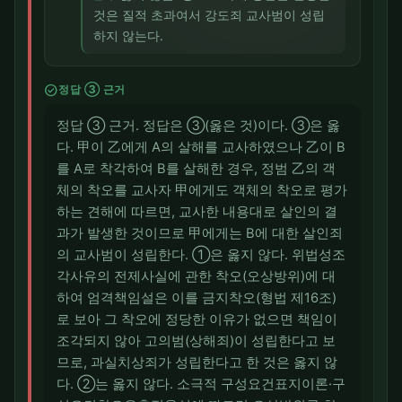
것은 질적 초과여서 강도죄 교사범이 성립
하지 않는다.
check_circle
정답 ③ 근거
정답 ③ 근거. 정답은 ③(옳은 것)이다. ③은 옳
다. 甲이 乙에게 A의 살해를 교사하였으나 乙이 B
를 A로 착각하여 B를 살해한 경우, 정범 乙의 객
체의 착오를 교사자 甲에게도 객체의 착오로 평가
하는 견해에 따르면, 교사한 내용대로 살인의 결
과가 발생한 것이므로 甲에게는 B에 대한 살인죄
의 교사범이 성립한다. ①은 옳지 않다. 위법성조
각사유의 전제사실에 관한 착오(오상방위)에 대
하여 엄격책임설은 이를 금지착오(형법 제16조)
로 보아 그 착오에 정당한 이유가 없으면 책임이
조각되지 않아 고의범(상해죄)이 성립한다고 보
므로, 과실치상죄가 성립한다고 한 것은 옳지 않
다. ②는 옳지 않다. 소극적 구성요건표지이론·구