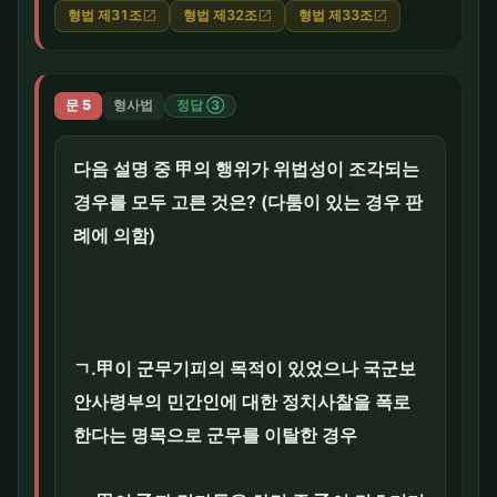
형법 제31조
형법 제32조
형법 제33조
open_in_new
open_in_new
open_in_new
문 5
형사법
정답 ③
다음 설명 중 甲의 행위가 위법성이 조각되는
경우를 모두 고른 것은? (다툼이 있는 경우 판
례에 의함)
ㄱ.甲이 군무기피의 목적이 있었으나 국군보
안사령부의 민간인에 대한 정치사찰을 폭로
한다는 명목으로 군무를 이탈한 경우