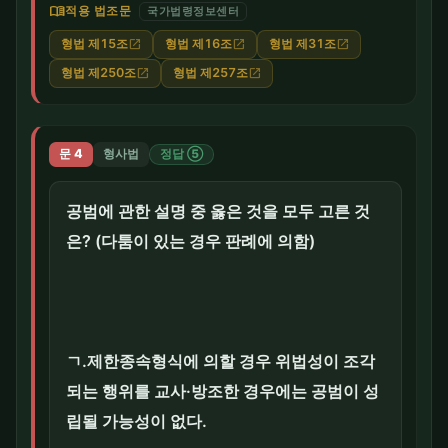
menu_book
적용 법조문
국가법령정보센터
형법 제15조
형법 제16조
형법 제31조
open_in_new
open_in_new
open_in_new
형법 제250조
형법 제257조
open_in_new
open_in_new
문 4
형사법
정답 ⑤
공범에 관한 설명 중 옳은 것을 모두 고른 것
은? (다툼이 있는 경우 판례에 의함)
ㄱ.제한종속형식에 의할 경우 위법성이 조각
되는 행위를 교사·방조한 경우에는 공범이 성
립될 가능성이 없다.