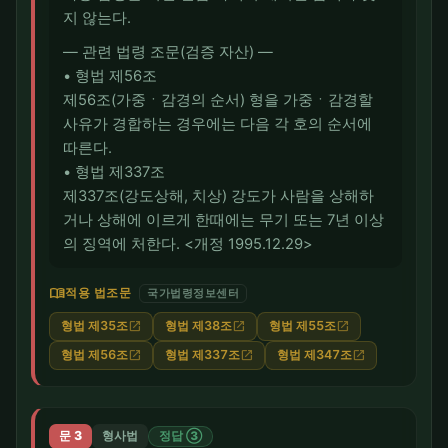
지 않는다.
― 관련 법령 조문(검증 자산) ―
• 형법 제56조
제56조(가중ㆍ감경의 순서) 형을 가중ㆍ감경할
사유가 경합하는 경우에는 다음 각 호의 순서에
따른다.
• 형법 제337조
제337조(강도상해, 치상) 강도가 사람을 상해하
거나 상해에 이르게 한때에는 무기 또는 7년 이상
의 징역에 처한다. <개정 1995.12.29>
menu_book
적용 법조문
국가법령정보센터
형법 제35조
형법 제38조
형법 제55조
open_in_new
open_in_new
open_in_new
형법 제56조
형법 제337조
형법 제347조
open_in_new
open_in_new
open_in_new
문 3
형사법
정답 ③