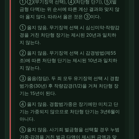
①·②(무기징역 선택), ④(처단형 단기), ⑤(벌
금형 다액)는 위 순서에 따른 계산 결과와 맞지 않
아 옳지 않다. 따라서 옳은 것은 ③이다.
① 옳지 않음. 무기징역 선택 시 심신미약·작량감
경을 거친 처단형 장기는 제시된 20년과 일치하
지 않는다.
② 옳지 않음. 무기징역 선택 시 감경방법(제55
조)에 따른 처단형 단기는 제시된 10년과 일치하
지 않는다.
③ 옳음(정답). 두 죄 모두 유기징역 선택 시 경합
범가중(30년) 후 작량감경(1/2)을 거쳐 처단형 장
기는 15년이 된다.
④ 옳지 않음. 경합범가중은 장기에만 미치고 단
기는 가중되지 않으므로 처단형 단기는 3년6월이
아니다.
⑤ 옳지 않음. 사기죄 벌금형을 선택할 경우 누범
가중·감경을 거친 벌금 다액이 제시된 금액과 맞