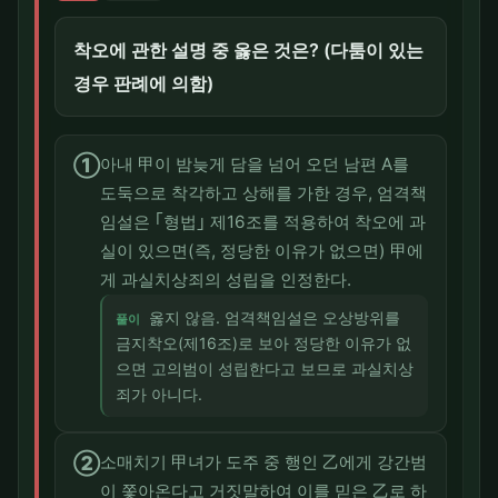
착오에 관한 설명 중 옳은 것은? (다툼이 있는
경우 판례에 의함)
①
아내 甲이 밤늦게 담을 넘어 오던 남편 A를
도둑으로 착각하고 상해를 가한 경우, 엄격책
임설은 ｢형법｣ 제16조를 적용하여 착오에 과
실이 있으면(즉, 정당한 이유가 없으면) 甲에
게 과실치상죄의 성립을 인정한다.
옳지 않음. 엄격책임설은 오상방위를
풀이
금지착오(제16조)로 보아 정당한 이유가 없
으면 고의범이 성립한다고 보므로 과실치상
죄가 아니다.
②
소매치기 甲녀가 도주 중 행인 乙에게 강간범
이 쫓아온다고 거짓말하여 이를 믿은 乙로 하