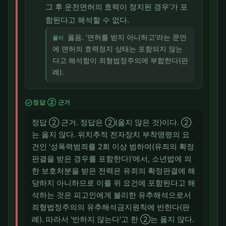
그 후 운전면허의 효력이 정지된 경우’가 포
함된다고 해석할 수 없다.
옳음. '면허를 받지 아니하고'라는 문언
풀이
에 면허의 효력정지 상태는 포함되지 않는
다고 해석함이 죄형법정주의에 부합한다(판
례).
check_circle
정답 ② 근거
정답 ② 근거. 정답은 ②(옳지 않은 것)이다. ②
는 옳지 않다. 위치추적 전자장치 부착명령의 요
건인 '성폭력범죄를 2회 이상 범하여(유죄의 확정
판결을 받은 경우를 포함한다)'에서, 소년법에 의
한 보호처분을 받은 전력은 유죄의 확정판결에 해
당하지 아니하므로 이를 위 요건에 포함된다고 해
석하는 것은 피고인에게 불리한 유추해석으로서
죄형법정주의의 유추해석금지원칙에 반한다(판
례). 따라서 '반하지 않는다'고 한 ②는 옳지 않다.