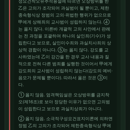
성요건착오유추적용설에 따르면 오상방위를 한
乙은 고의가 조각되어 과실범이 될 뿐이고, 제한
종속형식상 정범의 고의·위법한 행위가 없으므로
甲에게 상해죄의 교사범이 성립하지 않는다. ④
는 옳지 않다. 이른바 개괄적 고의 사안에서 판례
는 전 과정을 포괄하여 하나의 살인죄(기수)가 성
립한다고 보므로, 살인미수죄와 과실치사죄의 상
상적 경합이 아니다. ⑤는 옳지 않다. 강도를 교
사하였는데 乙이 강간을 한 경우 교사 내용과 질
적으로 전혀 다른 범죄를 실행한 것이어서 甲에게
강도죄의 교사범이 성립하지 않는다(강도의 예비·
음모가 문제될 뿐이다). 따라서 옳은 것은 ③이
다.
① 옳지 않음. 엄격책임설은 오상방위를 금지착
오(제16조)로 보아 정당한 이유가 없으면 고의범
이 성립한다고 보므로 과실치상죄가 아니다.
② 옳지 않음. 소극적구성요건표지이론에 의하면
정범 乙의 고의가 조각되어 제한종속형식상 甲에