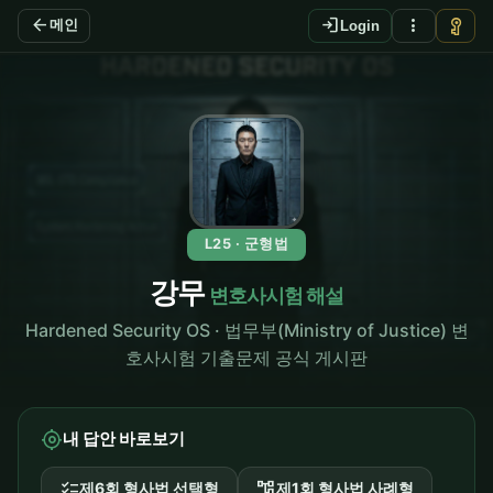
arrow_back
login
more_vert
vpn_key
메인
Login
L25 · 군형법
강무
변호사시험 해설
Hardened Security OS · 법무부(Ministry of Justice) 변
호사시험 기출문제 공식 게시판
my_location
내 답안 바로보기
checklist
account_tree
제6회 형사법 선택형
제1회 형사법 사례형