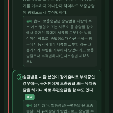
기를 거부하지 아니한다 하더라도 보충송달
의 방법으로서 부적법하다.
옳다. 보충송달은 송달받을 사람의 주
풀이
소·거소·영업소 또는 사무소 등 송달할 장소
에서 동거인 등에게 서류를 교부하는 방법
이어야 하므로, 송달장소가 아닌 우체국 창
구에서 동거자에게 서류를 교부한 것은 그
동거자가 수령을 거부하지 않았더라도 보충
송달로서 부적법하다(민사소송법 제186
조).
③
송달받을 사람 본인이 장기출타로 부재중인
경우에는, 동거인에게 보충송달 또는 유치송
달을 하거나 바로 우편송달을 할 수도 있다.
정답
옳지 않다. 발송송달(우편송달)은 보충
풀이
송달이나 유치송달의 방법으로도 송달할 수