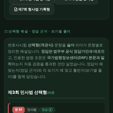
description
제7회 형사법 기록형
checklist
선택형 해설 · 정답 근거 · 보기별 풀이
변호사시험
선택형(객관식)
문항을
슬아
리더가 문항별로
정리한 해설입니다.
정답은 법무부 공식 정답가안과 대조
했
고, 인용한 법령 조문은
국가법령정보센터(DRF) 본문과 일
치
하는지 자동 검증을 통과한 것만 실었습니다. 정답이 왜
맞는지(정답 근거)와 각 보기가 왜 맞고 틀린지(보기별 풀
이)를 함께 담았습니다.
제3회 민사법 선택형
20문
문 51
민사법
정답 ④