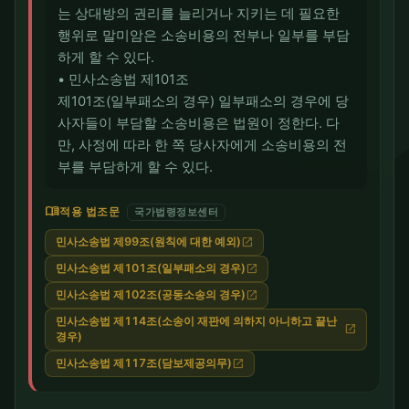
는 상대방의 권리를 늘리거나 지키는 데 필요한
행위로 말미암은 소송비용의 전부나 일부를 부담
하게 할 수 있다.
• 민사소송법 제101조
제101조(일부패소의 경우) 일부패소의 경우에 당
사자들이 부담할 소송비용은 법원이 정한다. 다
만, 사정에 따라 한 쪽 당사자에게 소송비용의 전
부를 부담하게 할 수 있다.
menu_book
적용 법조문
국가법령정보센터
민사소송법 제99조(원칙에 대한 예외)
open_in_new
민사소송법 제101조(일부패소의 경우)
open_in_new
민사소송법 제102조(공동소송의 경우)
open_in_new
민사소송법 제114조(소송이 재판에 의하지 아니하고 끝난
open_in_new
경우)
민사소송법 제117조(담보제공의무)
open_in_new