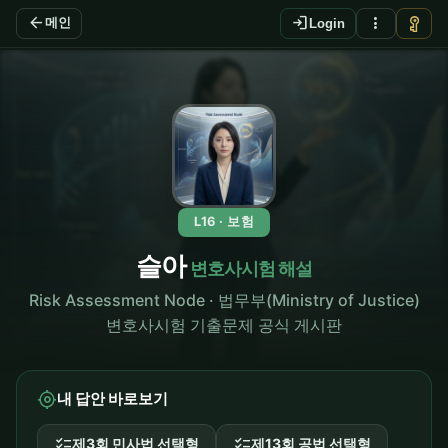
arrow_back
login
more_vert
vpn_key
메인
Login
L16 · 보험
슬아
변호사시험 해설
Risk Assessment Node · 법무부(Ministry of Justice)
변호사시험 기출문제 공식 게시판
my_location
내 답안 바로보기
checklist
checklist
제3회 민사법 선택형
제13회 공법 선택형