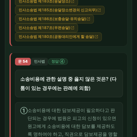
민사소송법 제183조(송달장소)
open_in_new
민사소송법 제185조(송달장소변경의 신고의무)
open_in_new
민사소송법 제186조(보충송달·유치송달)
open_in_new
민사소송법 제187조(우편송달)
open_in_new
민사소송법 제180조(공동대리인에게 할 송달)
open_in_new
문 54
민사법
정답 ④
소송비용에 관한 설명 중 옳지 않은 것은? (다
툼이 있는 경우에는 판례에 의함)
①
소송비용에 대한 담보제공이 필요하다고 판
단되는 경우에 법원은 피고의 신청이 있으면
원고에게 소송비용에 대한 담보를 제공하도
록 명하여야 하고, 직권으로 담보제공을 명할