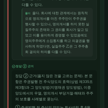
다툴 수 있다.
옳다. 회사에 대한 관계에서는 원칙적
풀이
으로 명의개서를 마친 주주만이 주주권을
행사할 수 있으나, 명의개서를 하지 못한 실
질주주의 존재와 그 권리를 회사가 알고 있
었고 이를 용이하게 증명할 수 있었음에도
명의주주에게 소집통지를 하고 의결권을 행
사하게 하였다면, 실질주주 乙은 그 주주총
회 결의의 하자를 다툴 수 있다.
check_circle
정답 ② 근거
정답 ② 근거(옳지 않은 것을 고르는 문제). 본 문
항은 주권발행 전 주식양도의 효력(상법 제335조
제3항)과 그 양도방법(지명채권 양도방법), 이중
양도에서의 우열, 명의개서 부당거절·해태와 주주
의 보호를 사례별로 묻는다.
① 주권발행 전 주식의 양도는 회사성립 후 6월