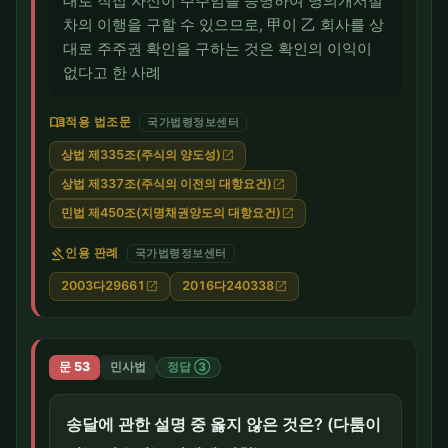
대로 직접 자신이 주주임을 증명하여 명의개서절
차의 이행을 구할 수 있으므로, 甲이 乙 회사를 상
대로 주주권 확인을 구하는 것은 확인의 이익이
없다고 한 사례
menu_book
적용 법조문
국가법령정보센터
상법 제335조(주식의 양도성)
open_in_new
상법 제337조(주식의 이전의 대항요건)
open_in_new
민법 제450조(지명채권양도의 대항요건)
open_in_new
gavel
인용 판례
국가법령정보센터
2003다29661
2016다240338
open_in_new
open_in_new
문 53
민사법
정답 ③
송달에 관한 설명 중 옳지 않은 것은? (다툼이