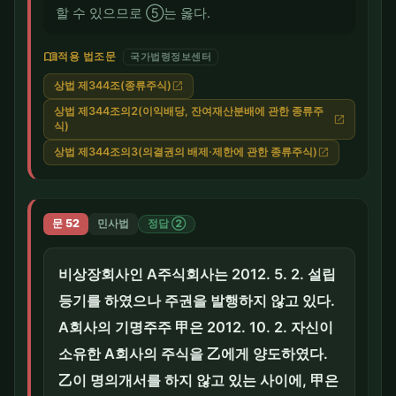
할 수 있으므로 ⑤는 옳다.
menu_book
적용 법조문
국가법령정보센터
상법 제344조(종류주식)
open_in_new
상법 제344조의2(이익배당, 잔여재산분배에 관한 종류주
open_in_new
식)
상법 제344조의3(의결권의 배제·제한에 관한 종류주식)
open_in_new
문 52
민사법
정답 ②
비상장회사인 A주식회사는 2012. 5. 2. 설립
등기를 하였으나 주권을 발행하지 않고 있다.
A회사의 기명주주 甲은 2012. 10. 2. 자신이
소유한 A회사의 주식을 乙에게 양도하였다.
乙이 명의개서를 하지 않고 있는 사이에, 甲은