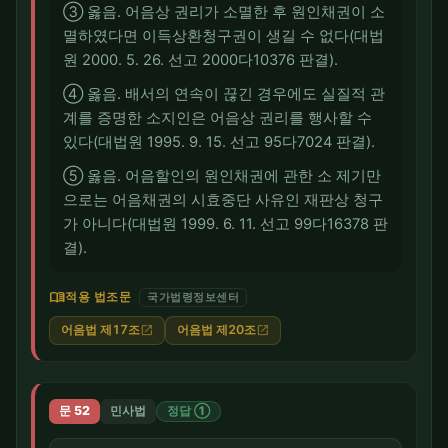
③ 옳음. 어음상 권리가 소멸한 후 원인채권이 소
멸하였다면 이득상환청구권이 생길 수 없다(대법
원 2000. 5. 26. 선고 2000다10376 판결).
④ 옳음. 배서의 연속이 끊긴 경우에도 실질적 관
계를 증명한 소지인은 어음상 권리를 행사할 수
있다(대법원 1995. 9. 15. 선고 95다7024 판결).
⑤ 옳음. 어음할인의 원인채권에 관한 소 제기만
으로는 어음채권의 시효중단 사유인 재판상 청구
가 아니다(대법원 1999. 6. 11. 선고 99다16378 판
결).
menu_book
적용 법조문
국가법령정보센터
어음법 제17조
어음법 제20조
open_in_new
open_in_new
문 52
민사법
정답 ①