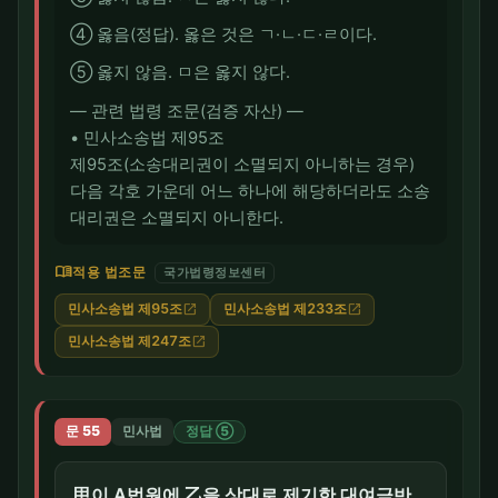
④ 옳음(정답). 옳은 것은 ㄱ·ㄴ·ㄷ·ㄹ이다.
⑤ 옳지 않음. ㅁ은 옳지 않다.
― 관련 법령 조문(검증 자산) ―
• 민사소송법 제95조
제95조(소송대리권이 소멸되지 아니하는 경우)
다음 각호 가운데 어느 하나에 해당하더라도 소송
대리권은 소멸되지 아니한다.
menu_book
적용 법조문
국가법령정보센터
민사소송법 제95조
민사소송법 제233조
open_in_new
open_in_new
민사소송법 제247조
open_in_new
문 55
민사법
정답 ⑤
甲이 A법원에 乙을 상대로 제기한 대여금반