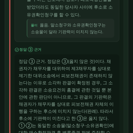
받았더라도 동일한 당사자 사이에 후소로 소
유권확인청구를 할 수 있다.
옳음. 말소청구와 소유권확인청구는
풀이
소송물이 달라 기판력이 미치지 않는다.
check_circle
정답 ③ 근거
정답 ③ 근거. 정답은 ③(옳지 않은 것)이다. 채
권자가 채무자를 대위하여 제3채무자를 상대로
제기한 대위소송에서 피보전채권이 존재하지 않
는다는 이유로 소각하 판결이 확정된 경우, 그 소
각하 판결은 소송요건의 흠결에 관한 것일 뿐 본
안에 관한 판단이 아니므로, 그 판결의 기판력은
채권자가 채무자를 상대로 피보전채권 자체의 이
행을 구하는 후소에 미치지 않는다(판례). 따라서
후소에 기판력이 미친다고 한 ③은 옳지 않다.
①·②는 동일한 소송물(말소청구·소유권확인)에
대한 패소확정판결 후 변론종결 전에 주장할 수