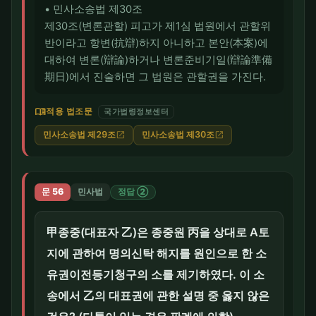
• 민사소송법 제30조
제30조(변론관할) 피고가 제1심 법원에서 관할위
반이라고 항변(抗辯)하지 아니하고 본안(本案)에
대하여 변론(辯論)하거나 변론준비기일(辯論準備
期日)에서 진술하면 그 법원은 관할권을 가진다.
menu_book
적용 법조문
국가법령정보센터
민사소송법 제29조
민사소송법 제30조
open_in_new
open_in_new
문 56
민사법
정답 ②
甲종중(대표자 乙)은 종중원 丙을 상대로 A토
지에 관하여 명의신탁 해지를 원인으로 한 소
유권이전등기청구의 소를 제기하였다. 이 소
송에서 乙의 대표권에 관한 설명 중 옳지 않은