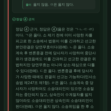
옳지 않음. ㅁ은 옳지 않다.
풀이
check_circle
정답 ④ 근거
정답 ④ 근거. 정답은 ④(옳은 것은 ㄱ·ㄴ·ㄷ·ㄹ)
이다. ㄱ은 옳다. 소 제기 전에 이미 사망한 자를
피고로 한 소송에서 법원이 이를 간과하고 선고한
본안판결은 당연무효이다(판례). ㄴ은 옳다. 소송
계속 후 변론종결 전에 당사자가 사망하여 중단사
유가 생겼음에도 이를 간과하고 선고한 판결은 위
법하지만 당연무효는 아니며 상소·재심으로 다툴
수 있다(판례). ㄷ은 옳다. 변론종결 후에 당사자
가 사망한 때에도 판결의 선고는 가능하다(민사소
송법 제247조 제1항). ㄹ은 옳다. 소송계속 중 당
사자가 사망하여도 소송대리인이 있으면 소송절
차는 중단되지 않고, 상속인이 수계절차를 밟지
않더라도 소송대리인은 상속인의 소송대리인이
된다(판례). ㅁ은 옳지 않다. 소송위임을 한 후 소