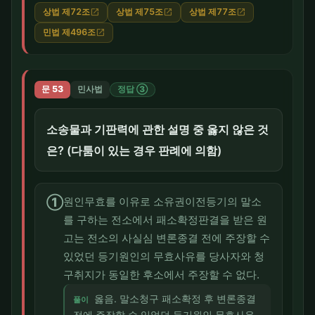
상법 제72조
상법 제75조
상법 제77조
open_in_new
open_in_new
open_in_new
민법 제496조
open_in_new
문 53
민사법
정답 ③
소송물과 기판력에 관한 설명 중 옳지 않은 것
은? (다툼이 있는 경우 판례에 의함)
①
원인무효를 이유로 소유권이전등기의 말소
를 구하는 전소에서 패소확정판결을 받은 원
고는 전소의 사실심 변론종결 전에 주장할 수
있었던 등기원인의 무효사유를 당사자와 청
구취지가 동일한 후소에서 주장할 수 없다.
옳음. 말소청구 패소확정 후 변론종결
풀이
전에 주장할 수 있었던 등기원인 무효사유