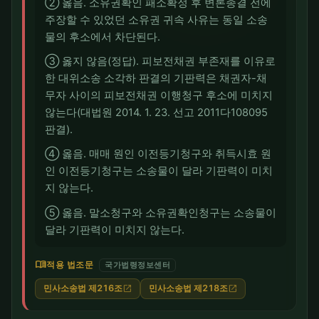
② 옳음. 소유권확인 패소확정 후 변론종결 전에
주장할 수 있었던 소유권 귀속 사유는 동일 소송
물의 후소에서 차단된다.
③ 옳지 않음(정답). 피보전채권 부존재를 이유로
한 대위소송 소각하 판결의 기판력은 채권자-채
무자 사이의 피보전채권 이행청구 후소에 미치지
않는다(대법원 2014. 1. 23. 선고 2011다108095
판결).
④ 옳음. 매매 원인 이전등기청구와 취득시효 원
인 이전등기청구는 소송물이 달라 기판력이 미치
지 않는다.
⑤ 옳음. 말소청구와 소유권확인청구는 소송물이
달라 기판력이 미치지 않는다.
menu_book
적용 법조문
국가법령정보센터
민사소송법 제216조
민사소송법 제218조
open_in_new
open_in_new