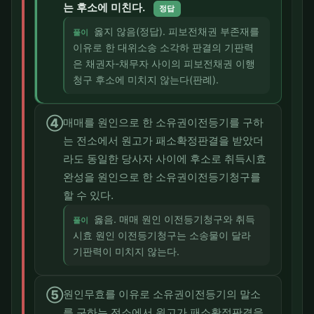
는 후소에 미친다.
정답
옳지 않음(정답). 피보전채권 부존재를
풀이
이유로 한 대위소송 소각하 판결의 기판력
은 채권자-채무자 사이의 피보전채권 이행
청구 후소에 미치지 않는다(판례).
④
매매를 원인으로 한 소유권이전등기를 구하
는 전소에서 원고가 패소확정판결을 받았더
라도 동일한 당사자 사이에 후소로 취득시효
완성을 원인으로 한 소유권이전등기청구를
할 수 있다.
옳음. 매매 원인 이전등기청구와 취득
풀이
시효 원인 이전등기청구는 소송물이 달라
기판력이 미치지 않는다.
⑤
원인무효를 이유로 소유권이전등기의 말소
를 구하는 전소에서 원고가 패소확정판결을