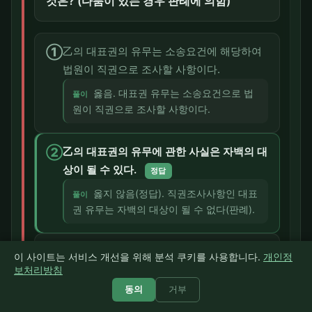
것은? (다툼이 있는 경우 판례에 의함)
①
乙의 대표권의 유무는 소송요건에 해당하여
법원이 직권으로 조사할 사항이다.
옳음. 대표권 유무는 소송요건으로 법
풀이
원이 직권으로 조사할 사항이다.
②
乙의 대표권의 유무에 관한 사실은 자백의 대
상이 될 수 있다.
정답
옳지 않음(정답). 직권조사사항인 대표
풀이
권 유무는 자백의 대상이 될 수 없다(판례).
③
丙이 乙의 대표권의 유무에 관하여 주장하지
이 사이트는 서비스 개선을 위해 분석 쿠키를 사용합니다.
개인정
않더라도 법원으로서는 이미 제출된 자료에
보처리방침
의하여 그 대표권의 유무에 의심이 갈 만한
동의
거부
사정이 엿보인다면 그에 관하여 심리하여야