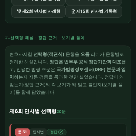
account_tree
description
제2회 민사법 사례형
제15회 민사법 기록형
checklist
선택형 해설 · 정답 근거 · 보기별 풀이
변호사시험
선택형(객관식)
문항을
오름
리더가 문항별로
정리한 해설입니다.
정답은 법무부 공식 정답가안과 대조
했
고, 인용한 법령 조문은
국가법령정보센터(DRF) 본문과 일
치
하는지 자동 검증을 통과한 것만 실었습니다. 정답이 왜
맞는지(정답 근거)와 각 보기가 왜 맞고 틀린지(보기별 풀
이)를 함께 담았습니다.
제6회 민사법 선택형
20문
문 51
민사법
정답 ②