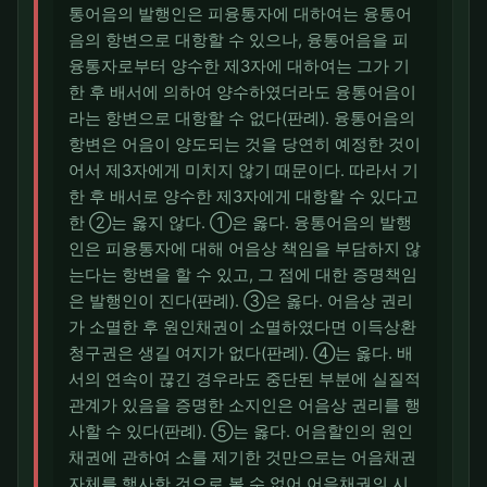
통어음의 발행인은 피융통자에 대하여는 융통어
음의 항변으로 대항할 수 있으나, 융통어음을 피
융통자로부터 양수한 제3자에 대하여는 그가 기
한 후 배서에 의하여 양수하였더라도 융통어음이
라는 항변으로 대항할 수 없다(판례). 융통어음의
항변은 어음이 양도되는 것을 당연히 예정한 것이
어서 제3자에게 미치지 않기 때문이다. 따라서 기
한 후 배서로 양수한 제3자에게 대항할 수 있다고
한 ②는 옳지 않다. ①은 옳다. 융통어음의 발행
인은 피융통자에 대해 어음상 책임을 부담하지 않
는다는 항변을 할 수 있고, 그 점에 대한 증명책임
은 발행인이 진다(판례). ③은 옳다. 어음상 권리
가 소멸한 후 원인채권이 소멸하였다면 이득상환
청구권은 생길 여지가 없다(판례). ④는 옳다. 배
서의 연속이 끊긴 경우라도 중단된 부분에 실질적
관계가 있음을 증명한 소지인은 어음상 권리를 행
사할 수 있다(판례). ⑤는 옳다. 어음할인의 원인
채권에 관하여 소를 제기한 것만으로는 어음채권
자체를 행사한 것으로 볼 수 없어 어음채권의 시