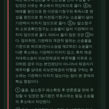
있었던 사유는 후소에서 차단되므로 옳다. ④는
매매를 원인으로 한 이전등기청구와 취득시효 완
성을 원인으로 한 이전등기청구는 소송물이 달라
기판력이 미치지 않으므로 옳다. ⑤는 말소청구
와 소유권확인청구는 소송물이 달라 기판력이 미
치지 않으므로 옳다. 따라서 옳지 않은 것은 ③이
다. 정리하면, 기판력의 객관적 범위는 소송물을
기준으로 하므로(민사소송법 제216조) 소송물이
다른 후소에는 기판력이 미치지 않고, 특히 채권
자대위소송이 피보전채권의 부존재를 이유로 소
각하된 경우 이는 본안판단이 아니어서 채권자가
채무자를 상대로 피보전채권의 이행을 구하는 후
소에는 기판력이 미치지 않는다는 점이 본 문제의
핵심 쟁점이다.
① 옳음. 말소청구 패소확정 후 변론종결 전에 주
장할 수 있었던 등기원인 무효사유는 동일 소송물
의 후소에서 차단된다.