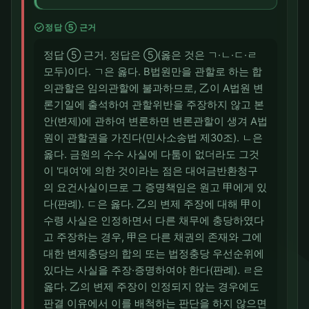
check_circle
정답 ⑤ 근거
정답 ⑤ 근거. 정답은 ⑤(옳은 것은 ㄱ·ㄴ·ㄷ·ㄹ
모두)이다. ㄱ은 옳다. B법원만을 관할로 하는 합
의관할은 임의관할에 불과하므로, 乙이 A법원 변
론기일에 출석하여 관할위반을 주장하지 않고 본
안(변제)에 관하여 변론하면 변론관할이 생겨 A법
원이 관할권을 가진다(민사소송법 제30조). ㄴ은
옳다. 금원의 수수 사실에 다툼이 없더라도 그것
이 '대여'에 의한 것이라는 점은 대여금반환청구
의 요건사실이므로 그 증명책임은 원고 甲에게 있
다(판례). ㄷ은 옳다. 乙의 변제 주장에 대해 甲이
수령 사실은 인정하면서 다른 채무에 충당하였다
고 주장하는 경우, 甲은 다른 채권의 존재와 그에
대한 변제충당의 합의 또는 법정충당 우선순위에
있다는 사실을 주장·증명하여야 한다(판례). ㄹ은
옳다. 乙의 변제 주장이 인정되지 않는 경우에도
판결 이유에서 이를 배척하는 판단을 하지 않으면