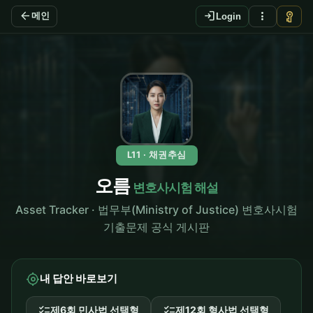
arrow_back
login
more_vert
vpn_key
메인
Login
L11 · 채권추심
오름
변호사시험 해설
Asset Tracker · 법무부(Ministry of Justice) 변호사시험
기출문제 공식 게시판
my_location
내 답안 바로보기
checklist
checklist
제6회 민사법 선택형
제12회 형사법 선택형