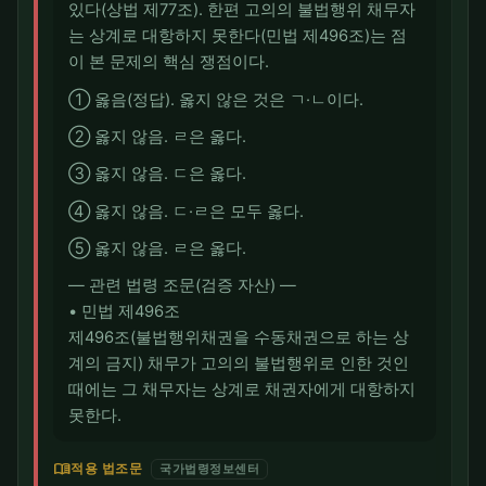
있다(상법 제77조). 한편 고의의 불법행위 채무자
는 상계로 대항하지 못한다(민법 제496조)는 점
이 본 문제의 핵심 쟁점이다.
① 옳음(정답). 옳지 않은 것은 ㄱ·ㄴ이다.
② 옳지 않음. ㄹ은 옳다.
③ 옳지 않음. ㄷ은 옳다.
④ 옳지 않음. ㄷ·ㄹ은 모두 옳다.
⑤ 옳지 않음. ㄹ은 옳다.
― 관련 법령 조문(검증 자산) ―
• 민법 제496조
제496조(불법행위채권을 수동채권으로 하는 상
계의 금지) 채무가 고의의 불법행위로 인한 것인
때에는 그 채무자는 상계로 채권자에게 대항하지
못한다.
menu_book
적용 법조문
국가법령정보센터