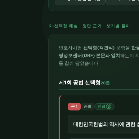
checklist
선택형 해설 · 정답 근거 · 보기별 풀이
변호사시험
선택형(객관식)
문항을
한
령정보센터(DRF) 본문과 일치
하는지 자
를 함께 담았습니다.
제1회 공법 선택형
20문
문 1
공법
정답 ③
대한민국헌법의 역사에 관한 설명