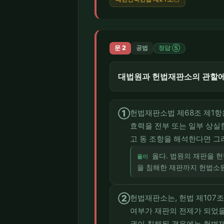
문 2
공법
정답 ⑤
대법원과 헌법재판소의 관할에 
①
헌법재판소법 제68조 제1항
효력을 전부 또는 일부 상
고 동 조항을 해석한다면 그
옳다. 법원의 재판을 
풀이
을 침해한 재판까지 헌법소원
②
헌법재판소는, 헌법 제107
여부가 재판의 전제가 되었을
권이 침해된 경우에는 헌법재