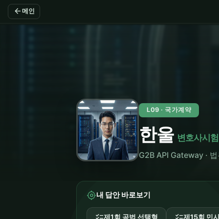
arrow_back
메인
L09 · 국가계약
한울
변호사시험
G2B API Gateway 
my_location
내 답안 바로보기
checklist
checklist
제1회 공법 선택형
제15회 민