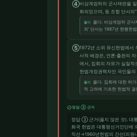
④
비상계엄하의 군사재판을 일정
화되었으며, 동 조항 단서의
옳다. 비상계엄하 군사재
풀이
외' 단서는 1987년 현행헌
⑤
1972년 소위 유신헌법에서
사적 배경은, 언론·출판의 
에서, 집회의 자유가 실질적
헌법개정권력자인 국민들의 
옳다. 집회에 대한 허
풀이
적 고려에 기초한 헌법적 결
check_circle
정답 ③ 근거
정답 ③ 근거(옳지 않은 것). 대
화국 헌법은 대통령선거인단에 의
직선→1960년헌법의 간선(의원