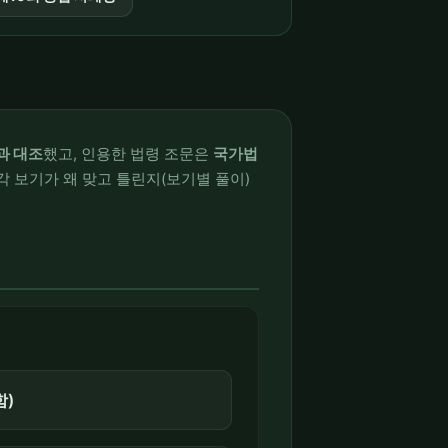
과 대조
했고, 인용한 법령 조문은
국가법
각 보기가 왜 맞고 틀린지(보기별 풀이)
함)