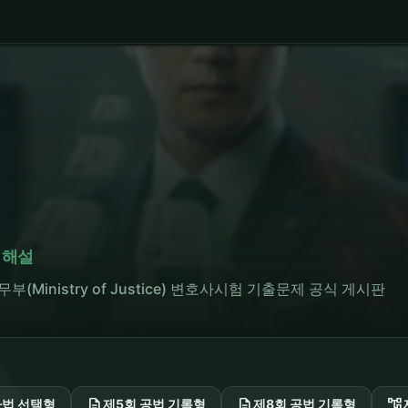
 해설
· 법무부(Ministry of Justice) 변호사시험 기출문제 공식 게시판
description
description
account_tree
사법 선택형
제5회 공법 기록형
제8회 공법 기록형