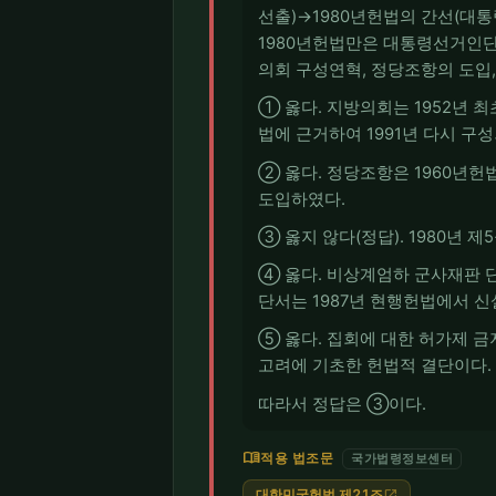
선출)→1980년헌법의 간선(대통
1980년헌법만은 대통령선거인단
의회 구성연혁, 정당조항의 도입,
① 옳다. 지방의회는 1952년 
법에 근거하여 1991년 다시 구
② 옳다. 정당조항은 1960년
도입하였다.
③ 옳지 않다(정답). 1980년
④ 옳다. 비상계엄하 군사재판 단
단서는 1987년 현행헌법에서 신
⑤ 옳다. 집회에 대한 허가제 
고려에 기초한 헌법적 결단이다.
따라서 정답은 ③이다.
menu_book
적용 법조문
국가법령정보센터
대한민국헌법 제21조
open_in_new