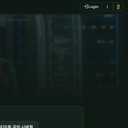
login
more_vert
vpn_key
Login
제10회 공법 사례형