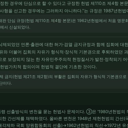
한 경우에 단심으로 할 수 있다고 규정한 헌법 제110조 제4항 본문
“사형을 선고한 경우에는 그러하지 아니하다.”는 규정은 1987년헌법
판 단심 규정(헌법 제110조 제4항 본문)은 1962년헌법에서 처음 명문
법에서 신설되었다.
 삭제되었던 언론·출판에 대한 허가·검열 금지규정과 함께 집회에 대
자유와 더불어 집회의 자유가 형식적·장식적 기본권으로 후퇴하였던 
으로 보장되지 않는 한 자유민주주의적 헌정질서가 발전·정착되기 어
헌법가치적 합의이며 헌법적 결단에 기초한 것이다.
가제 금지(헌법 제21조 제2항)의 부활은 집회의 자유가 형식적 기본권으
단이다.
통령 선출방식의 변천을 묻는 헌법사 문제이다. ③은 '1980년헌법의 직
한 간선제를 채택하였다. 올바른 변천은 1948년 제헌헌법의 간선(국
내각제하 국회 양원합동회의 선출)→1962년헌법의 직선→1972년