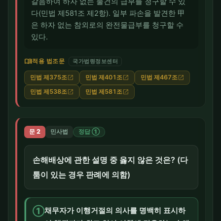
갈음하여 하자 없는 물건의 급부를 청구할 수 있
다(민법 제581조 제2항). 일부 파손을 발견한 甲
은 하자 없는 참외로의 완전물급부를 청구할 수
있다.
menu_book
적용 법조문
국가법령정보센터
민법 제375조
민법 제401조
민법 제467조
open_in_new
open_in_new
open_in_new
민법 제538조
민법 제581조
open_in_new
open_in_new
문 2
민사법
정답 ①
손해배상에 관한 설명 중 옳지 않은 것은? (다
툼이 있는 경우 판례에 의함)
①
채무자가 이행거절의 의사를 명백히 표시하