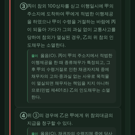
③
丙이 참외 100상자를 싣고 이행일시에 甲의
주소지에 도착하여 甲에게 적법한 이행제공
을 하였으나 甲이 수령을 거절하는 바람에 丙
이 되돌아 가다가 그의 과실 없이 교통사고를
당하여 참외가 멸실된 경우, 乙의 위 참외 인
도채무는 소멸한다.
옳음(○). 丙이 甲의 주소지에서 적법한
풀이
이행제공을 한 때 종류채무가 특정되고, 그
후 甲의 수령거절로 인한 채권자지체 중에
채무자의 고의·중과실 없는 사유로 목적물
이 멸실되면 채무자는 책임을 지지 아니하
므로(민법 제401조) 乙의 인도채무는 소멸
한다.
④
위 ③의 경우에 乙은 甲에게 위 참외대금의
지급을 청구할 수 있다.
옳음(○). 채권자의 수령지체 중에 당사
풀이