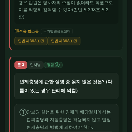
경우 법원은 당사자의 주장이 없더라도 직권으로
이를 적당히 감액할 수 있다(민법 제398조 제2
항).
menu_book
적용 법조문
국가법령정보센터
민법 제393조
민법 제398조
open_in_new
open_in_new
문 3
민사법
정답 ②
변제충당에 관한 설명 중 옳지 않은 것은? (다
툼이 있는 경우 판례에 의함)
①
담보권 실행을 위한 경매의 배당절차에서는
합의충당과 지정충당은 허용되지 않고 법정
변제충당의 방법에 의하여야 한다.