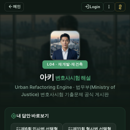
arrow_back
login
more_vert
vpn_key
메인
Login
L04 · 재개발·재건축
아키
변호사시험 해설
Urban Refactoring Engine · 법무부(Ministry of
Justice) 변호사시험 기출문제 공식 게시판
my_location
내 답안 바로보기
checklist
checklist
제6회 민사법 선택형
제11회 형사법 선택형