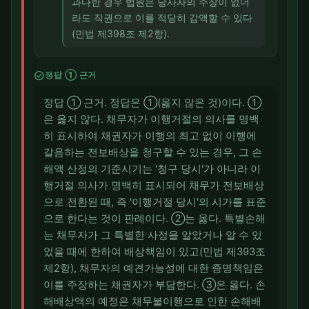
과다한 경우 법원은 당사자의 주장이 없더
라도 직권으로 이를 적당히 감액할 수 있다
(민법 제398조 제2항).
check_circle
정답 ① 근거
정답 ① 근거. 정답은 ①(옳지 않은 것)이다. ①
은 옳지 않다. 채무자가 이행거절의 의사를 명백
히 표시하여 채권자가 이행의 최고 없이 이행에
갈음하는 전보배상을 청구할 수 있는 경우, 그 손
해액 산정의 기준시기는 '청구 당시'가 아니라 이
행거절 의사가 명백히 표시되어 채무가 전보배상
으로 전환된 때, 즉 '이행거절 당시'의 시가를 표준
으로 한다는 것이 판례이다. ②는 옳다. 특별손해
는 채무자가 그 특별한 사정을 알았거나 알 수 있
었을 때에 한하여 배상책임이 있고(민법 제393조
제2항), 채무자의 예견가능성에 대한 증명책임은
이를 주장하는 채권자가 부담한다. ③은 옳다. 손
해배상액의 예정은 채무불이행으로 인한 손해배