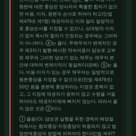
원본에 대한 충당은 당사자의 특별한 합의가 없으
면 비용, 이자, 원본의 순서로 하여야 하고(민법
제479조 제1항) 채권자라도 이와 달리 일방적으
로 충당순서를 지정할 수 없으나, 상대방의 이의
가 없어 묵시적 합의가 인정되는 경우에는 그러하
지 아니하다. ④는 옳다. 주채무자가 변제자인 경
우 제3자가 발행·배서한 약속어음이 담보로 교부
된 채무와 그러한 담보가 없는 채무는 채무자 본
인에 대하여 변제이익이 동일하다(판례). ⑤는 옳
다. 비용·이자가 있는 경우 채무자는 일방적으로
원본충당을 지정할 수 없으므로(민법 제479조)
50만 원을 원본에 충당하라는 지정은 효력이 없
고, 그 지정에 채권자가 응하지 않고 수령을 거절
하더라도 채권자지체에 빠지지 않는다. 따라서 옳
지 않은 것은 ②이다.
① 옳음(○). 담보권 실행을 위한 경매의 배당절
차에서는 합의충당·지정충당이 허용되지 않고 법
정변제충당의 방법에 의하여야 한다(민법 제477