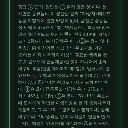
정답 ② 근거. 정답은 ②(옳지 않은 것)이다. 본
사안은 종류물(乙이 생산한 참외 100상자) 매매로
품질·이행지에 관한 약정이 없어, 품질은 중등품
질(민법 제375조 제1항), 변제장소는 특정물 인도
외의 채무이므로 채권자 甲의 현주소(민법 제467
조 제2항)가 되는 지참채무이다. ②는 옳지 않다.
운송인 丙이 참외를 싣고 甲의 주소지로 '가던
중'에는 아직 채무자가 이행에 필요한 행위를 완
료(지참채무의 현실제공)한 것이 아니어서 종류
채무의 특정(민법 제375조 제2항)이 일어나지 않
았으므로, 그 참외가 멸실되어도 종류채무는 소멸
하지 않고 乙은 다른 참외로 다시 인도하여야 한
다. ①은 옳다(중등품질·지참채무, 제375조 제1
항·제467조 제2항). ③은 옳다. 丙이 甲의 주소지
에 도착하여 적법한 이행제공을 한 때 종류채무가
특정되고, 그 후 甲의 수령거절(채권자지체) 중에
채무자의 고의·중과실 없이 목적물이 멸실되면 채
무자는 책임이 없어(민법 제401조) 乙의 인도채무