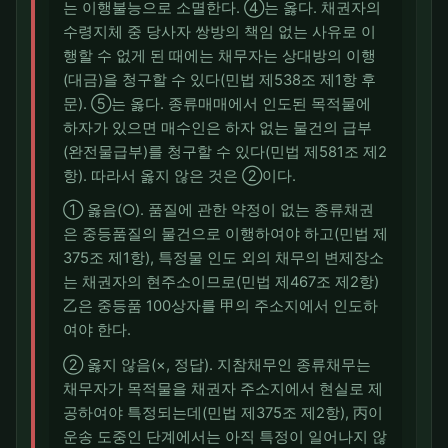
는 이행불능으로 소멸한다. ④는 옳다. 채권자의
수령지체 중 당사자 쌍방의 책임 없는 사유로 이
행할 수 없게 된 때에는 채무자는 상대방의 이행
(대금)을 청구할 수 있다(민법 제538조 제1항 후
문). ⑤는 옳다. 종류매매에서 인도된 목적물에
하자가 있으면 매수인은 하자 없는 물건의 급부
(완전물급부)를 청구할 수 있다(민법 제581조 제2
항). 따라서 옳지 않은 것은 ②이다.
① 옳음(○). 품질에 관한 약정이 없는 종류채권
은 중등품질의 물건으로 이행하여야 하고(민법 제
375조 제1항), 특정물 인도 외의 채무의 변제장소
는 채권자의 현주소이므로(민법 제467조 제2항)
乙은 중등품 100상자를 甲의 주소지에서 인도하
여야 한다.
② 옳지 않음(×, 정답). 지참채무인 종류채무는
채무자가 목적물을 채권자 주소지에서 현실로 제
공하여야 특정되는데(민법 제375조 제2항), 丙이
운송 도중인 단계에서는 아직 특정이 일어나지 않