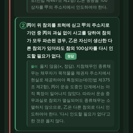
로(민법 제467조 제2항) 乙은 중등품 100
상자를 甲의 주소지에서 인도하여야 한다.
②
丙이 위 참외를 트럭에 싣고 甲의 주소지로
가던 중 丙의 과실 없이 사고를 당하여 참외
가 모두 파손된 경우, 乙은 자신이 생산한 다
른 참외가 있더라도 참외 100상자를 다시 인
도할 필요가 없다.
정답
옳지 않음(×, 정답). 지참채무인 종류채
풀이
무는 채무자가 목적물을 채권자 주소지에서
현실로 제공하여야 특정되는데(민법 제375
조 제2항), 丙이 운송 도중인 단계에서는 아
직 특정이 일어나지 않았다. 따라서 운송 중
무과실로 참외가 멸실되어도 종류채무는 소
멸하지 않으므로, 乙은 다른 참외로 다시 인
도하여야 한다. '다시 인도할 필요가 없다'고
한 것은 옳지 않다.