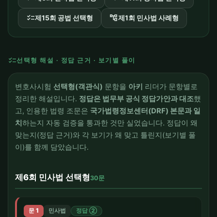
checklist
account_tree
제15회 공법 선택형
제1회 민사법 사례형
checklist
선택형 해설 · 정답 근거 · 보기별 풀이
변호사시험
선택형(객관식)
문항을
아키
리더가 문항별로
정리한 해설입니다.
정답은 법무부 공식 정답가안과 대조
했
고, 인용한 법령 조문은
국가법령정보센터(DRF) 본문과 일
치
하는지 자동 검증을 통과한 것만 실었습니다. 정답이 왜
맞는지(정답 근거)와 각 보기가 왜 맞고 틀린지(보기별 풀
이)를 함께 담았습니다.
제6회 민사법 선택형
30문
문 1
민사법
정답 ②