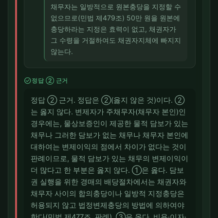
채무자는 일방적으로 원본충당을 지정할 수
없으므로(민법 제479조) 50만 원을 원본에
충당하라는 지정은 효력이 없고, 채권자가
그 수령을 거절하여도 채권자지체에 빠지지
않는다.
check_circle
정답 ② 근거
정답 ② 근거. 정답은 ②(옳지 않은 것)이다. ②
는 옳지 않다. 변제자가 주채무자(채무자 본인)인
경우에는, 물상보증인이 제공한 물적 담보가 있는
채무나 그러한 담보가 없는 채무나 채무자 본인에
대하여는 변제이익의 점에서 차이가 없다는 것이
판례이므로, 물적 담보가 있는 채무의 변제이익이
더 많다고 한 부분은 옳지 않다. ①은 옳다. 담보
권 실행을 위한 경매의 배당절차에서는 채권자와
채무자 사이의 합의충당이나 일방적 지정충당은
허용되지 않고 법정변제충당의 방법에 의하여야
한다(민법 제477조, 판례). ③은 옳다. 비용·이자·