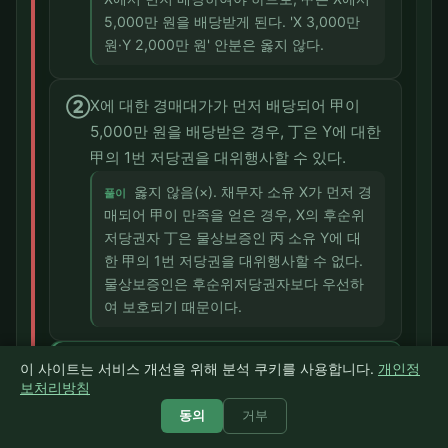
5,000만 원을 배당받게 된다. 'X 3,000만
원·Y 2,000만 원' 안분은 옳지 않다.
②
X에 대한 경매대가가 먼저 배당되어 甲이
5,000만 원을 배당받은 경우, 丁은 Y에 대한
甲의 1번 저당권을 대위행사할 수 있다.
옳지 않음(×). 채무자 소유 X가 먼저 경
풀이
매되어 甲이 만족을 얻은 경우, X의 후순위
저당권자 丁은 물상보증인 丙 소유 Y에 대
한 甲의 1번 저당권을 대위행사할 수 없다.
물상보증인은 후순위저당권자보다 우선하
여 보호되기 때문이다.
③
Y에 대한 경매대가가 먼저 배당되어 甲이
이 사이트는 서비스 개선을 위해 분석 쿠키를 사용합니다.
개인정
보처리방침
4,000만 원을 배당받은 경우, 丙은 甲이 배
동의
거부
당받은 범위 내에서 X에 대한 甲의 1번 저당
권을 취득한다.
정답