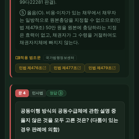
99다22281 판결).
⑤ 옳음(○). 비용·이자가 있는 채무에서 채무자
는 일방적으로 원본충당을 지정할 수 없으므로(민
법 제479조) 50만 원을 원본에 충당하라는 지정
은 효력이 없고, 채권자가 그 수령을 거절하여도
채권자지체에 빠지지 않는다.
menu_book
적용 법조문
국가법령정보센터
민법 제476조
민법 제477조
민법 제479조
open_in_new
open_in_new
open_in_new
문 4
민사법
정답 ③
공동이행 방식의 공동수급체에 관한 설명 중
옳지 않은 것을 모두 고른 것은? (다툼이 있는
경우 판례에 의함)