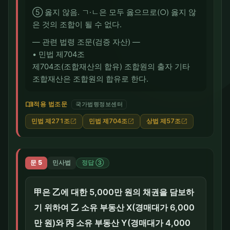
⑤ 옳지 않음. ㄱ·ㄴ은 모두 옳으므로(○) 옳지 않
은 것의 조합이 될 수 없다.
― 관련 법령 조문(검증 자산) ―
• 민법 제704조
제704조(조합재산의 합유) 조합원의 출자 기타
조합재산은 조합원의 합유로 한다.
menu_book
적용 법조문
국가법령정보센터
민법 제271조
민법 제704조
상법 제57조
open_in_new
open_in_new
open_in_new
문 5
민사법
정답 ③
甲은 乙에 대한 5,000만 원의 채권을 담보하
기 위하여 乙 소유 부동산 X(경매대가 6,000
만 원)와 丙 소유 부동산 Y(경매대가 4,000