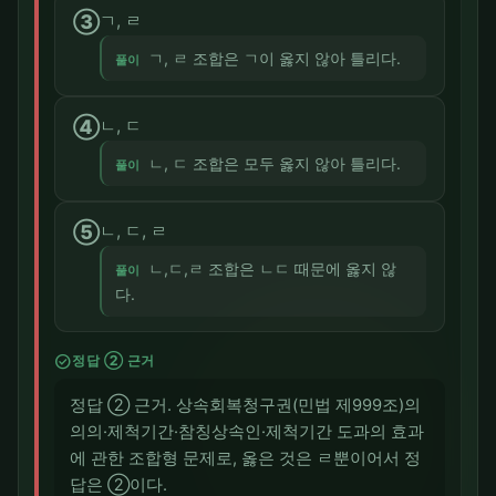
③
ㄱ, ㄹ
ㄱ, ㄹ 조합은 ㄱ이 옳지 않아 틀리다.
풀이
④
ㄴ, ㄷ
ㄴ, ㄷ 조합은 모두 옳지 않아 틀리다.
풀이
⑤
ㄴ, ㄷ, ㄹ
ㄴ,ㄷ,ㄹ 조합은 ㄴㄷ 때문에 옳지 않
풀이
다.
check_circle
정답 ② 근거
정답 ② 근거. 상속회복청구권(민법 제999조)의
의의·제척기간·참칭상속인·제척기간 도과의 효과
에 관한 조합형 문제로, 옳은 것은 ㄹ뿐이어서 정
답은 ②이다.