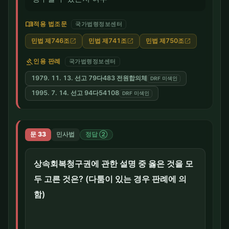
menu_book
적용 법조문
국가법령정보센터
민법 제746조
민법 제741조
민법 제750조
open_in_new
open_in_new
open_in_new
gavel
인용 판례
국가법령정보센터
1979. 11. 13. 선고 79다483 전원합의체
DRF 미색인
1995. 7. 14. 선고 94다54108
DRF 미색인
문 33
민사법
정답 ②
상속회복청구권에 관한 설명 중 옳은 것을 모
두 고른 것은? (다툼이 있는 경우 판례에 의
함)