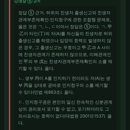
check_circle
정답 ⑤ 근거
정답 ⑤ 근거. 허위의 친생자 출생신고와 친생자
관계부존재확인·인지청구에 관한 조합형 문제로,
옳은 것은 ㄱ, ㄴ, ㄷ이어서 정답은 ⑤이다. ㄱ. 甲
·乙이 타인(丁)의 자(A)를 자신들의 친생자로 허위
출생신고를 하였으나 입양의 효력도 발생하지 않
은 경우, 그 출생신고는 무효이고 甲·乙과 A 사이
에 친생자관계가 존재하지 않으므로, 이해관계인
인 甲의 부 戊는 친생자관계부존재확인의 소를 제
기할 수 있다. 옳다.
ㄴ. 생부 丙이 A를 인지하기 전이라도 자(A)는 생
부 丙을 상대로 곧바로 인지청구의 소를 제기할
수 있다(민법 제863조). 옳다.
ㄷ. 인지청구권은 본인의 일신 전속적인 신분관계
상의 권리로서 포기할 수 없고, 포기하더라도 그
의사표시는 효력이 없다(대법원 2001므1537). 옳
다.