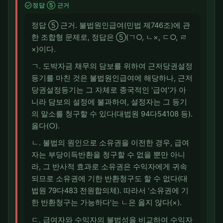
check_circle
정답 ⑤ 근거
정답 ⑤ 근거. 불법원인급여(민법 제746조)에 관
한 조합형 문제로, 정답은 ⑤(ㄱ○, ㄴ×, ㄷ○, ㄹ
×)이다.
ㄱ. 도박자금 채무의 담보를 위하여 근저당권설정
등기를 마친 것은 불법원인급여에 해당하나, 근저
당권설정등기는 그 자체로 종국적인 '급여'가 아
니라 담보의 설정에 불과하여, 설정자는 그 등기
의 말소를 청구할 수 있다(대법원 94다54108 등).
옳다(○).
ㄴ. 불법의 원인으로 소유권을 이전한 경우, 급여
자는 부당이득반환을 청구할 수 없을 뿐만 아니
라, 그 반사적 효과로 소유권은 수익자에게 귀속
되므로 소유권에 기한 반환청구도 할 수 없다(대
법원 79다483 전원합의체). 따라서 '소유권에 기
한 반환청구는 가능하다'는 ㄴ은 옳지 않다(×).
ㄷ. 급여자와 수익자의 불법성을 비교하여 수익자