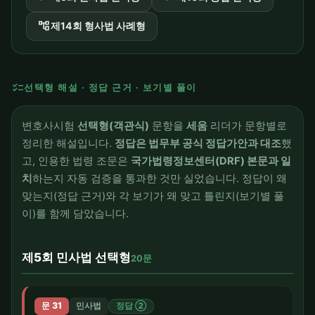
account_tree
제14회 형사법 사례형
checklist
선택형 해설 · 정답 근거 · 보기별 풀이
변호사시험
선택형(객관식)
문항을
세움
리더가 문항별로
정리한 해설입니다.
정답은 법무부 공식 정답가안과 대조
했
고, 인용한 법령 조문은
국가법령정보센터(DRF) 본문과 일
치
하는지 자동 검증을 통과한 것만 실었습니다. 정답이 왜
맞는지(정답 근거)와 각 보기가 왜 맞고 틀린지(보기별 풀
이)를 함께 담았습니다.
제5회 민사법 선택형
20문
문 31
민사법
정답 ②