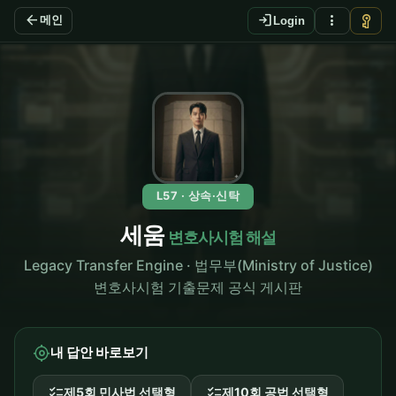
arrow_back
login
more_vert
vpn_key
메인
Login
L57 · 상속·신탁
세움
변호사시험 해설
Legacy Transfer Engine · 법무부(Ministry of Justice)
변호사시험 기출문제 공식 게시판
my_location
내 답안 바로보기
checklist
checklist
제5회 민사법 선택형
제10회 공법 선택형