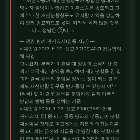
ㅁ. 이혼소송과 재산분할청구가 병합된 상태에서
당사자 일방이 사망하면 이혼소송은 종료되고 그
에 부대한 재산분할청구도 유지할 이익을 상실하
여 함께 종료되므로 옳다. 따라서 옳지 않은 것은
ㄴ, ㄷ이고 정답은 ②이다.
― 관련 판례 판시요지(검증 자산) ―
• 대법원 2013. 6. 20. 선고 2010므4071 전원합의
체 판결
판시요지: 부부가 이혼할 때 쌍방의 소극재산 총
액이 적극재산 총액을 초과하여 재산분할을 한 결
과가 결국 채무의 분담을 정하는 것이 되는 경우
에도 재산분할 청구를 받아들일 수 있는지 여부
(적극) 및 이 경우 채무를 분담하게 할지 여부와
분담의 방법 등을 정하는 기준
• 대법원 2000. 9. 22. 선고 2000므582 판결
판시요지: [1] 원·피고 공동 명의의 부동산이 분할
대상임을 전제로 피고에게는 지분의 이전등기를,
원고에게는 금전의 지급을 각 명한 재산분할재판
이 확정되었으나, 위 부동산이 제3자가 명의신탁