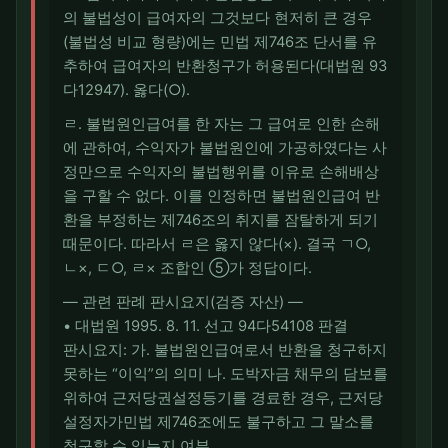
의 불법성이 급여자의 그것보다 현저히 큰 경우
(불법성 비교 형량)에는 민법 제746조 단서를 유
추하여 급여자의 반환청구가 허용된다(대법원 93
다12947). 옳다(○).
ㄹ. 불법원인급여를 한 자는 그 급여로 인한 손해
에 관하여, 수익자가 불법원인에 가공하였다는 사
정만으로 수익자의 불법행위를 이유로 손해배상
을 구할 수 없다. 이를 인정하면 불법원인급여 반
환을 부정하는 제746조의 취지를 잠탈하게 되기
때문이다. 따라서 ㄹ은 옳지 않다(×). 결국 ㄱ○,
ㄴ×, ㄷ○, ㄹ× 조합인 ⑤가 정답이다.
― 관련 판례 판시요지(검증 자산) ―
• 대법원 1995. 8. 11. 선고 94다54108 판결
판시요지: 가. 불법원인급여로서 반환을 청구하지
못하는 “이익”의 의미 나. 도박자금 채무의 담보를
위하여 근저당권설정등기를 경료한 경우, 근저당
설정자가민법 제746조에도 불구하고 그 말소를
청구할 수 있는지 여부