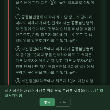
을 정해야 한다'고 한 ⑤는 옳지 않으므로 정답이
다.
① 공동불법행위자 각자의 가담 정도가 경미 하
더라도 피해자에 대한 관계에서는 공동불법행위
자 전원이 연대하여 전부의 손해를 배상할 책임이
있으므로, 가담 정도가 경미하다는 이유로 그 책
임범위를 일부로 제한할 수 없다. 옳다.
② 부진정연대채무에서 피해자가 공동불법행위
자 중 1인(甲)의 채무를 면제하더라도 그 효력은
다른 채무자에게 미치지 않고, 다른 채무자(乙)가
전액 변제하면 자기 부담부분을 초과한 범위에서
甲에게 구상권을 행사할 수 있다. 옳다.
③ 부진정연대채무에서 채무자 1인에 대한 이행
청구(소제기)는 다른 채무자에 대하여 시효중단
이 사이트는 서비스 개선을 위해 분석 쿠키를 사용합니다.
개인정
의 효력이 없으므로(절대적 효력 부정), 옳다.
보처리방침
④ 손해와 이득이 함께 생기고 과실상계를 하여
동의
거부
야 하는 경우에는, 먼저 산정된 손해액에서 과실