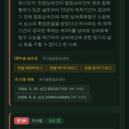
판시요지: 진정상속인이 참칭상속인의 최초 침해
행위가 있은 날로부터 10년의 제척기간이 경과하
기 전에 참칭상속인에 대한 상속회복청구 소송에
서 승소의 확정판결을 받았다고 하더라도 위 제척
기간이 경과한 후에는 제3자를 상대로 상속회복
청구 소송을 제기하여 상속재산에 관한 등기의 말
소 등을 구할 수 없다고 한 사례
menu_book
적용 법조문
국가법령정보센터
민법 제999조
민법 제1014조
민법 제1011조
open_in_new
open_in_new
open_in_new
gavel
인용 판례
국가법령정보센터
1994. 3. 25. 선고 93다57155
DRF 미색인
2006. 9. 8. 선고 2006다26694
DRF 미색인
문 34
민사법
정답 ⑤