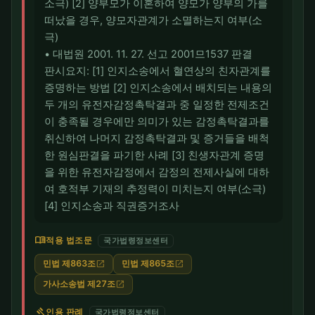
소극) [2] 양부모가 이혼하여 양모가 양부의 가를
떠났을 경우, 양모자관계가 소멸하는지 여부(소
극)
• 대법원 2001. 11. 27. 선고 2001므1537 판결
판시요지: [1] 인지소송에서 혈연상의 친자관계를
증명하는 방법 [2] 인지소송에서 배치되는 내용의
두 개의 유전자감정촉탁결과 중 일정한 전제조건
이 충족될 경우에만 의미가 있는 감정촉탁결과를
취신하여 나머지 감정촉탁결과 및 증거들을 배척
한 원심판결을 파기한 사례 [3] 친생자관계 증명
을 위한 유전자감정에서 감정의 전제사실에 대하
여 호적부 기재의 추정력이 미치는지 여부(소극)
[4] 인지소송과 직권증거조사
menu_book
적용 법조문
국가법령정보센터
민법 제863조
민법 제865조
open_in_new
open_in_new
가사소송법 제27조
open_in_new
gavel
인용 판례
국가법령정보센터