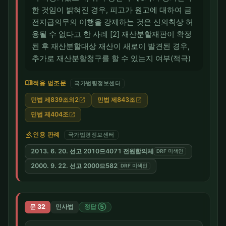
한 것임이 밝혀진 경우, 피고가 원고에 대하여 금
전지급의무의 이행을 강제하는 것은 신의칙상 허
용될 수 없다고 한 사례 [2] 재산분할재판이 확정
된 후 재산분할대상 재산이 새로이 발견된 경우,
추가로 재산분할청구를 할 수 있는지 여부(적극)
menu_book
적용 법조문
국가법령정보센터
민법 제839조의2
민법 제843조
open_in_new
open_in_new
민법 제404조
open_in_new
gavel
인용 판례
국가법령정보센터
2013. 6. 20. 선고 2010므4071 전원합의체
DRF 미색인
2000. 9. 22. 선고 2000므582
DRF 미색인
문 32
민사법
정답 ⑤