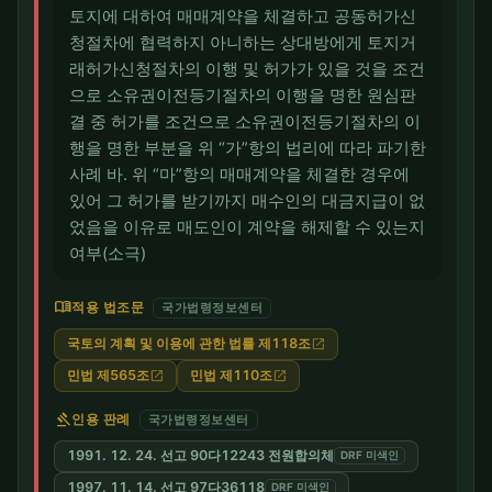
토지에 대하여 매매계약을 체결하고 공동허가신
청절차에 협력하지 아니하는 상대방에게 토지거
래허가신청절차의 이행 및 허가가 있을 것을 조건
으로 소유권이전등기절차의 이행을 명한 원심판
결 중 허가를 조건으로 소유권이전등기절차의 이
행을 명한 부분을 위 “가”항의 법리에 따라 파기한
사례 바. 위 “마”항의 매매계약을 체결한 경우에
있어 그 허가를 받기까지 매수인의 대금지급이 없
었음을 이유로 매도인이 계약을 해제할 수 있는지
여부(소극)
menu_book
적용 법조문
국가법령정보센터
국토의 계획 및 이용에 관한 법률 제118조
open_in_new
민법 제565조
민법 제110조
open_in_new
open_in_new
gavel
인용 판례
국가법령정보센터
1991. 12. 24. 선고 90다12243 전원합의체
DRF 미색인
1997. 11. 14. 선고 97다36118
DRF 미색인