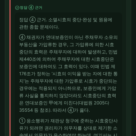
check_circle
정답 ④ 근거
정답 ④ 근거. 소멸시효의 중단·완성 및 원용에
관한 종합 문제이다.
④ 채권자가 연대보증인이 아닌 주채무자 소유의
부동산을 가압류한 경우, 그 가압류에 의한 시효
중단의 효력은 주채무자에 대하여 발생하고, 민법
제440조에 의하여 주채무자에 대한 시효중단은
보증인에 대하여도 그 효력이 있다. 이때 민법 제
176조가 정하는 '시효의 이익을 받는 자에 대한 통
지'는 주채무자에 대한 가압류로 시효가 중단되는
경우에는 적용되지 아니하므로, 보증인에게 가압
류 사실을 통지하지 않았더라도 시효중단의 효력
은 연대보증인 甲에게 미친다(대법원 2005다
35554 등 참조). 따라서 ④가 옳다.
① 응소행위가 재판상 청구에 준하는 시효중단사
유가 되려면 권리자가 의무자를 상대로 제기한 소
송에서 의무자가 응소하여야 하는데, 여기서는 시