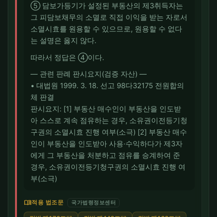
⑤ 담보가등기가 설정된 부동산의 제3취득자는
그 피담보채무의 소멸로 직접 이익을 받는 자로서
소멸시효를 원용할 수 있으므로, 원용할 수 없다
는 설명은 옳지 않다.
따라서 정답은 ④이다.
― 관련 판례 판시요지(검증 자산) ―
• 대법원 1999. 3. 18. 선고 98다32175 전원합의
체 판결
판시요지: [1] 부동산 매수인이 부동산을 인도받
아 스스로 계속 점유하는 경우, 소유권이전등기청
구권의 소멸시효 진행 여부(소극) [2] 부동산 매수
인이 부동산을 인도받아 사용·수익하다가 제3자
에게 그 부동산을 처분하고 점유를 승계하여 준
경우, 소유권이전등기청구권의 소멸시효 진행 여
부(소극)
menu_book
적용 법조문
국가법령정보센터