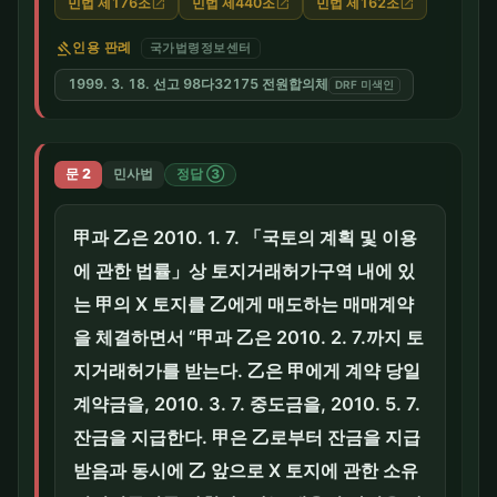
민법 제176조
민법 제440조
민법 제162조
open_in_new
open_in_new
open_in_new
gavel
인용 판례
국가법령정보센터
1999. 3. 18. 선고 98다32175 전원합의체
DRF 미색인
문 2
민사법
정답 ③
甲과 乙은 2010. 1. 7. 「국토의 계획 및 이용
에 관한 법률」상 토지거래허가구역 내에 있
는 甲의 X 토지를 乙에게 매도하는 매매계약
을 체결하면서 “甲과 乙은 2010. 2. 7.까지 토
지거래허가를 받는다. 乙은 甲에게 계약 당일
계약금을, 2010. 3. 7. 중도금을, 2010. 5. 7.
잔금을 지급한다. 甲은 乙로부터 잔금을 지급
받음과 동시에 乙 앞으로 X 토지에 관한 소유