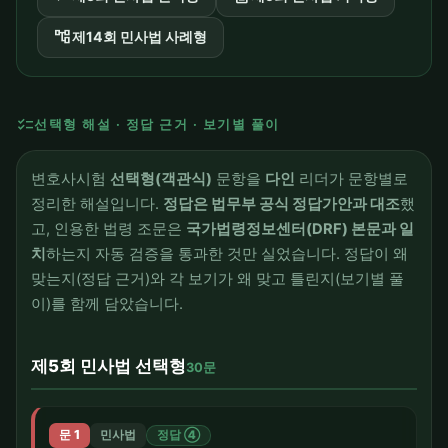
account_tree
제14회 민사법 사례형
checklist
선택형 해설 · 정답 근거 · 보기별 풀이
변호사시험
선택형(객관식)
문항을
다인
리더가 문항별로
정리한 해설입니다.
정답은 법무부 공식 정답가안과 대조
했
고, 인용한 법령 조문은
국가법령정보센터(DRF) 본문과 일
치
하는지 자동 검증을 통과한 것만 실었습니다. 정답이 왜
맞는지(정답 근거)와 각 보기가 왜 맞고 틀린지(보기별 풀
이)를 함께 담았습니다.
제5회 민사법 선택형
30문
문 1
민사법
정답 ④