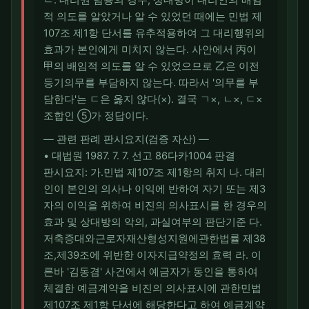
적 의도를 알았거나 알 수 있었던 때에는 민법 제
107조 제1항 단서를 유추적용하여 그 대리행위의
효과가 본인에게 미치지 않는다. 사안에서 丙이
甲의 배임적 의도를 알 수 있었으므로 乙은 이전
등기의무를 부담하지 않는다. 따라서 '의무를 부
담한다'는 ㄷ은 옳지 않다(×). 결국 ㄱ×, ㄴ×, ㄷ×
조합인 ⑤가 정답이다.
― 관련 판례 판시요지(검증 자산) ―
• 대법원 1987. 7. 7. 선고 86다카1004 판결
판시요지: 가.민법 제107조 제1항의 취지 나. 대리
인이 본인의 의사나 이익에 반하여 자기 또는 제3
자의 이익을 위하여 비진의 의사표시를 한 경우의
효과 및 상대방의 악의, 과실여부의 판단기준 다.
저축증대와근로자재산형성지원에관한법률 제38
조,제39조에 위반한 이자지급약정의 효력 라. 이
른바 '김동겸' 사건에서 예금자가 동인을 통하여
체결한 예금계약을 비진의 의사표시에 관한민법
제107조 제1항 단서에 해당한다고 하여 예금계약