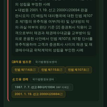
의 성립을 부정한 사례
• 대법원 2001. 1. 19. 선고 2000다20694 판결
판시요지: [1] 배임적 대리행위에 대한 민법 제107
조 제1항의 유추적용 여부(적극) 및 상대방의 악
의·과실 여부의 판단 기준 [2] 증권회사 직원이 고
객으로부터 채권과 채권매수대금을 교부받아 임
의로 운용한 사안에서 민법 제107조 제1항 단서를
유추적용하여 고객과 증권회사 사이의 채권 및 채
권매수대금 위탁계약의 성립을 부인한 사례
menu_book
적용 법조문
국가법령정보센터
민법 제114조
민법 제115조
민법 제107조
open_in_new
open_in_new
open_in_new
gavel
인용 판례
국가법령정보센터
1987. 7. 7. 선고 86다카1004
DRF 미색인
2001. 1. 19. 선고 2000다20694
open_in_new