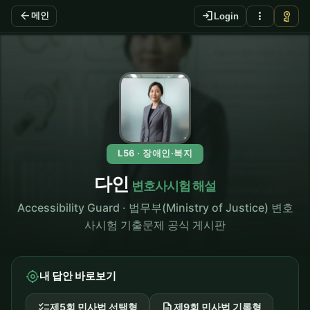
arrow_back
login
more_vert
vpn_key
메인
Login
L56 · 장애인·복지
다인
변호사시험 해설
Accessibility Guard · 법무부(Ministry of Justice) 변호
사시험 기출문제 공식 게시판
my_location
내 답안 바로보기
checklist
description
제5회 민사법 선택형
제9회 민사법 기록형