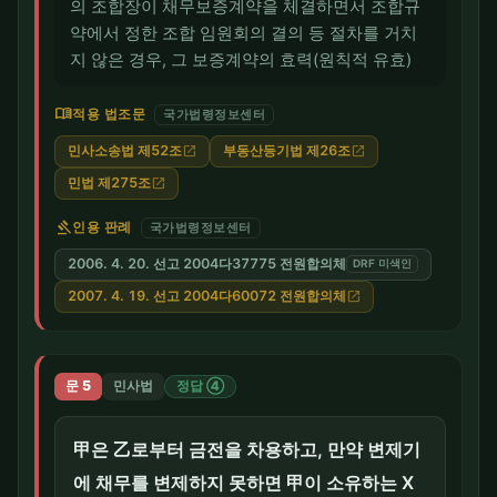
의 조합장이 채무보증계약을 체결하면서 조합규
약에서 정한 조합 임원회의 결의 등 절차를 거치
지 않은 경우, 그 보증계약의 효력(원칙적 유효)
menu_book
적용 법조문
국가법령정보센터
민사소송법 제52조
부동산등기법 제26조
open_in_new
open_in_new
민법 제275조
open_in_new
gavel
인용 판례
국가법령정보센터
2006. 4. 20. 선고 2004다37775 전원합의체
DRF 미색인
2007. 4. 19. 선고 2004다60072 전원합의체
open_in_new
문 5
민사법
정답 ④
甲은 乙로부터 금전을 차용하고, 만약 변제기
에 채무를 변제하지 못하면 甲이 소유하는 X