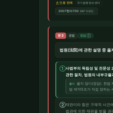
gavel
인용 판례
국가법령정보센터
2007헌마700
DRF 미색인
문 2
공법
정답 ①
법원(法院)에 관한 설명 중 옳
①
사법부의 독립성 및 전문성 
관한 절차, 법원의 내부규율
옳지 않다(정답). 헌법
풀이
법 제105조가 직접 정하는
②
재판이라 함은 구체적 사건에
법관에 의한 재판을 받을 권