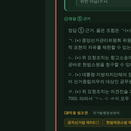
위반 아님(ㄹ×).
check_circle
정답 ⑤ 근거
정답 ⑤ 근거. 옳은 조합은 ㄱ(×), ㄴ
ㄱ. (×) 중앙선거관리위원회 위
적 표현의 자유를 제한할 수 있는 공권
ㄴ. (×) 위 요청조치는 항고
곧바로 헌법소원을 청구할 수 있다(
ㄷ. (×) 대통령·지방자치단체
어 선거중립의무의 대상인 공무원에
ㄹ. (×) 위 요청조치는 의견진
700). 따라서 ㄱ·ㄴ·ㄷ·ㄹ이 모
menu_book
적용 법조문
국가법령정보센터
공직선거법 제9조
헌법재판소법 제
open_in_new