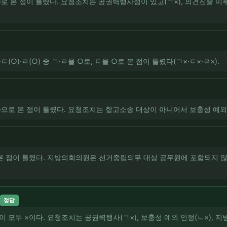
(○)로 본 점이 틀렸다. 요청조치는 공권력행사성이 있고(ㄱ×), 의견진술
)·ㄷ(○)·ㄹ(○) 중 ㄱ·ㄹ을 ○로, ㄷ을 ○로 본 점이 틀렸다(ㄱ×·ㄷ×·ㄹ×).
(○)으로 본 점이 틀렸다. 요청조치는 항고소송 대상이 아니어서 보충성 예외가
 본 점이 틀렸다. 지방의회의원은 선거중립의무 대상 공무원에 포함되지 않
정답
ㄹ이 모두 ×이다. 요청조치는 공권력행사(ㄱ×), 보충성 예외 인정(ㄴ×), 