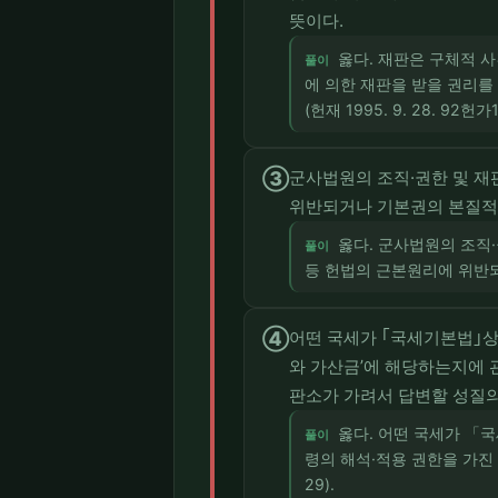
뜻이다.
옳다. 재판은 구체적 
풀이
에 의한 재판을 받을 권리를
(헌재 1995. 9. 28. 92헌가1
③
군사법원의 조직·권한 및 재
위반되거나 기본권의 본질적 
옳다. 군사법원의 조직·
풀이
등 헌법의 근본원리에 위반되거
④
어떤 국세가 ｢국세기본법｣상
와 가산금’에 해당하는지에 
판소가 가려서 답변할 성질의
옳다. 어떤 국세가 「
풀이
령의 해석·적용 권한을 가진 
29).