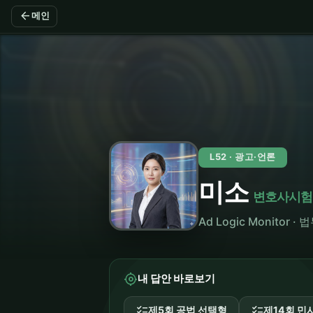
arrow_back
메인
L52 · 광고·언론
미소
변호사시험
Ad Logic Monitor 
my_location
내 답안 바로보기
checklist
checklist
제5회 공법 선택형
제14회 민