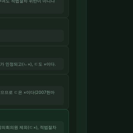
 미부여도 적법절차 위반이 아니다
 인정되고(ㄴ×), ㄷ도 ×이다.
으므로 ㄷ은 ×이다(2007헌마
지방의회의원 제외(ㄷ×), 적법절차