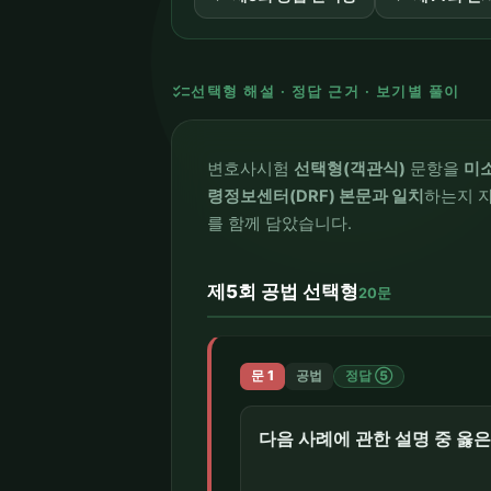
checklist
선택형 해설 · 정답 근거 · 보기별 풀이
변호사시험
선택형(객관식)
문항을
미
령정보센터(DRF) 본문과 일치
하는지 자
를 함께 담았습니다.
제5회 공법 선택형
20문
문 1
공법
정답 ⑤
다음 사례에 관한 설명 중 옳은