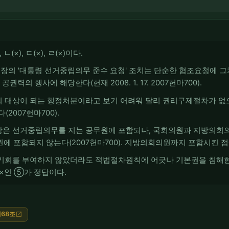
(×), ㄷ(×), ㄹ(×)이다.
원장의 '대통령 선거중립의무 준수 요청' 조치는 단순한 협조요청에 
력의 행사에 해당한다(헌재 2008. 1. 17. 2007헌마700).
소송의 대상이 되는 행정처분이라고 보기 어려워 달리 권리구제절차가 
2007헌마700).
의 장은 선거중립의무를 지는 공무원에 포함되나, 국회의원과 지방의
 포함되지 않는다(2007헌마700). 지방의회의원까지 포함시킨 점
술 기회를 부여하지 않았더라도 적법절차원칙에 어긋나 기본권을 침해한 
두 ×인 ⑤가 정답이다.
68조
open_in_new