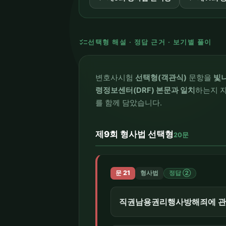
checklist
선택형 해설 · 정답 근거 · 보기별 풀이
변호사시험
선택형(객관식)
문항을
빛
령정보센터(DRF) 본문과 일치
하는지 자
를 함께 담았습니다.
제9회 형사법 선택형
20문
문 21
형사법
정답 ②
직권남용권리행사방해죄에 관한 