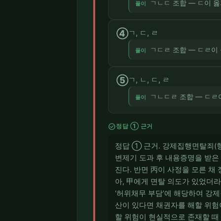
ㄱㄴㄷ 조합 — ㄷ이 옳
풀이
④
ㄱ, ㄷ, ㄹ
ㄱㄷㄹ 조합 — ㄷㄹ이 
풀이
⑤
ㄱ, ㄴ, ㄷ, ㄹ
ㄱㄴㄷㄹ 조합 — ㄷㄹ이
풀이
check_circle
정답 ① 근거
정답 ① 근거. 강제집행면탈죄(형
변제기 도과 후 내용증명을 받은
진다. 반면 丙이 사정을 모른 
아, 甲에게 면탈 의도가 있었더
‘허위채무 부담’에 해당하여 강제
산이 있다면 채권자를 해할 위험
할 위험이 현실적으로 존재할 때 