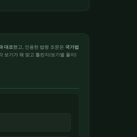
과 대조
했고, 인용한 법령 조문은
국가법
각 보기가 왜 맞고 틀린지(보기별 풀이)