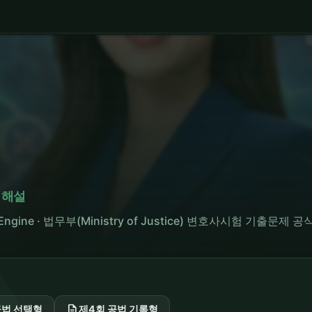
 해설
tion Engine · 법무부(Ministry of Justice) 변호사시험 기출문제
description
공법 선택형
제4회 공법 기록형