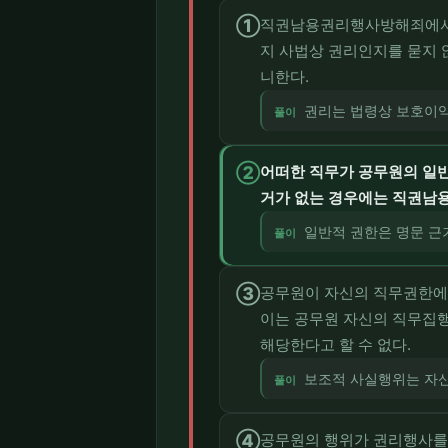
①
직권남용권리행사방해죄에서 ‘
지 사법상 권리인지를 묻지 
니한다.
권리는 법령상 보호이익
풀이
②
어떠한 직무가 공무원의 일반
거가 없는 경우에는 직권남
일반적 권한은 명문 근거
풀이
③
공무원이 자신의 직무권한에
이는 공무원 자신의 직무집
해당한다고 할 수 없다.
보조적 사실행위는 자신
풀이
④
공무원의 행위가 권리행사를