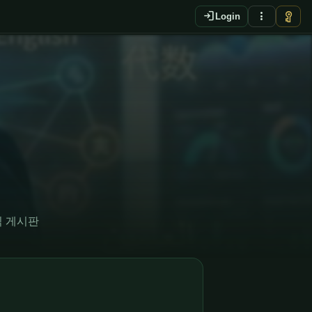
login
more_vert
vpn_key
Login
 공식 게시판