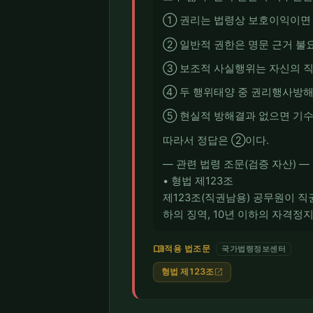
① 권리는 법령상 보호이익이면 
② 일반적 권한은 명문 근거 불요
③ 보조적 사실행위는 자신의 직
④ 두 행위태양 중 권리행사방해
⑤ 현실적 방해결과 없으면 기수 
따라서 정답은 ②이다.
― 관련 법령 조문(검증 자산) ―
• 형법 제123조
제123조(직권남용) 공무원이 
하의 징역, 10년 이하의 자격정지 
menu_book
적용 법조문
국가법령정보센터
형법 제123조
open_in_new