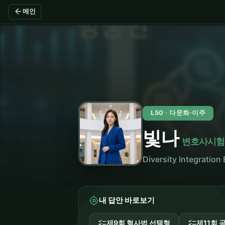
arrow_back
메인
L50 · 다문화·이주
빛나
변호사시험
Diversity Integra
my_location
내 답안 바로보기
checklist
checklist
제9회 형사법 선택형
제11회 