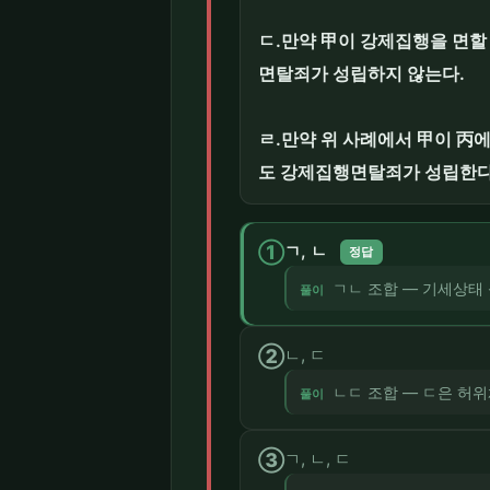
ㄷ.만약 甲이 강제집행을 면
면탈죄가 성립하지 않는다.
ㄹ.만약 위 사례에서 甲이 丙
도 강제집행면탈죄가 성립한다
①
ㄱ, ㄴ
정답
ㄱㄴ 조합 — 기세상태
풀이
②
ㄴ, ㄷ
ㄴㄷ 조합 — ㄷ은 허
풀이
③
ㄱ, ㄴ, ㄷ