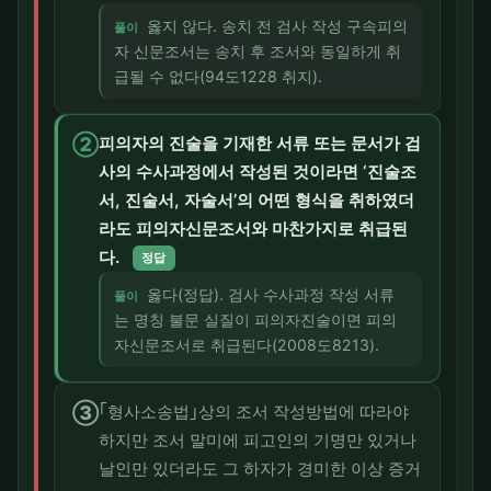
옳지 않다. 송치 전 검사 작성 구속피의
풀이
자 신문조서는 송치 후 조서와 동일하게 취
급될 수 없다(94도1228 취지).
②
피의자의 진술을 기재한 서류 또는 문서가 검
사의 수사과정에서 작성된 것이라면 ‘진술조
서, 진술서, 자술서’의 어떤 형식을 취하였더
라도 피의자신문조서와 마찬가지로 취급된
다.
정답
옳다(정답). 검사 수사과정 작성 서류
풀이
는 명칭 불문 실질이 피의자진술이면 피의
자신문조서로 취급된다(2008도8213).
③
｢형사소송법｣상의 조서 작성방법에 따라야
하지만 조서 말미에 피고인의 기명만 있거나
날인만 있더라도 그 하자가 경미한 이상 증거