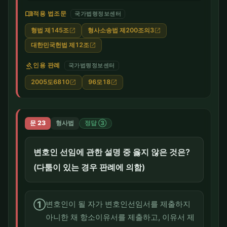
menu_book
적용 법조문
국가법령정보센터
형법 제145조
형사소송법 제200조의3
open_in_new
open_in_new
대한민국헌법 제12조
open_in_new
gavel
인용 판례
국가법령정보센터
2005도6810
96모18
open_in_new
open_in_new
문 23
형사법
정답 ③
변호인 선임에 관한 설명 중 옳지 않은 것은?
(다툼이 있는 경우 판례에 의함)
①
변호인이 될 자가 변호인선임서를 제출하지
아니한 채 항소이유서를 제출하고, 이유서 제