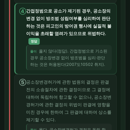
④
간접정범으로 공소가 제기된 경우, 공소장의
변경 없이 방조범 성립여부를 심리하여 판단
하는 것은 피고인의 방어권 행사에 실질적 불
이익을 초래할 염려가 있으므로 위법하다.
정답
옳지 않다(정답). 간접정범으로 기소된
풀이
경우 공소장변경 없이 방조범을 심리·판단
하는 것은 허용된다(2007도10502 취지).
⑤
공소장변경허가에 관한 법원의 결정은 판결
전의 소송절차에 관한 결정이므로 그 결정에
대하여 독립하여 항고할 수 없으나, 공소장변
경허가에 관한 결정의 위법이 판결에 영향을
미친 경우에 한하여 그 판결에 대하여 상소를
제기할 수 있다.
옳다. 공소장변경허가 결정은 독립 항