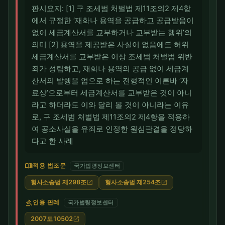
판시요지: [1] 구 조세범 처벌법 제11조의2 제4항
에서 규정한 ‘재화나 용역을 공급하고 공급받음이
없이 세금계산서를 교부하거나 교부받는 행위’의
의미 [2] 용역을 제공받은 사실이 없음에도 허위
세금계산서를 교부받은 이상 조세범 처벌법 위반
죄가 성립하고, 재화나 용역의 공급 없이 세금계
산서의 발행을 업으로 하는 전형적인 이른바 ‘자
료상’으로부터 세금계산서를 교부받은 것이 아니
라고 하더라도 이와 달리 볼 것이 아니라는 이유
로, 구 조세범 처벌법 제11조의2 제4항을 적용하
여 공소사실을 유죄로 인정한 원심판결을 정당하
다고 한 사례
menu_book
적용 법조문
국가법령정보센터
형사소송법 제298조
형사소송법 제254조
open_in_new
open_in_new
gavel
인용 판례
국가법령정보센터
2007도10502
open_in_new