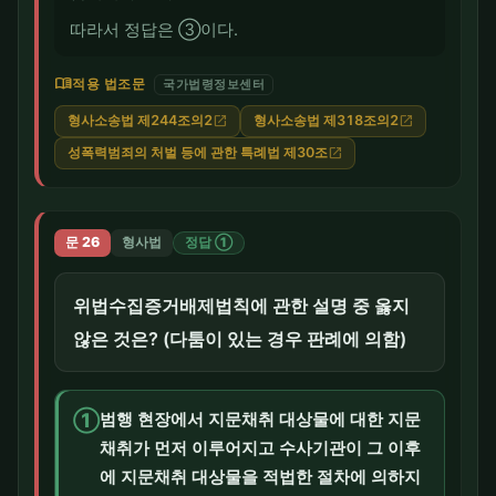
따라서 정답은 ③이다.
menu_book
적용 법조문
국가법령정보센터
형사소송법 제244조의2
형사소송법 제318조의2
open_in_new
open_in_new
성폭력범죄의 처벌 등에 관한 특례법 제30조
open_in_new
문 26
형사법
정답 ①
위법수집증거배제법칙에 관한 설명 중 옳지
않은 것은? (다툼이 있는 경우 판례에 의함)
①
범행 현장에서 지문채취 대상물에 대한 지문
채취가 먼저 이루어지고 수사기관이 그 이후
에 지문채취 대상물을 적법한 절차에 의하지