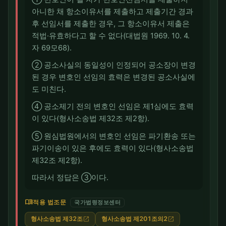
아니한 채 항소이유서를 제출하고 제출기간 경과
후 선임서를 제출한 경우, 그 항소이유서 제출은
적법·유효하다고 할 수 없다(대법원 1969. 10. 4.
자 69모68).
② 공소사실의 동일성이 인정되어 공소장이 변경
된 경우 변호인 선임의 효력은 변경된 공소사실에
도 미친다.
④ 공소제기 전의 변호인 선임은 제1심에도 효력
이 있다(형사소송법 제32조 제2항).
⑤ 원심법원에서의 변호인 선임은 파기환송 또는
파기이송이 있은 후에도 효력이 있다(형사소송법
제32조 제2항).
따라서 정답은 ③이다.
menu_book
적용 법조문
국가법령정보센터
형사소송법 제32조
형사소송법 제201조의2
open_in_new
open_in_new