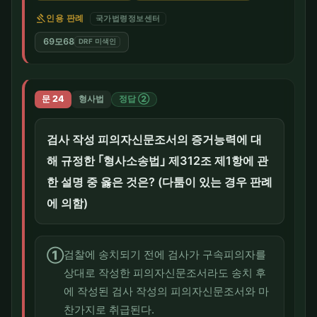
gavel
인용 판례
국가법령정보센터
69모68
DRF 미색인
문 24
형사법
정답 ②
검사 작성 피의자신문조서의 증거능력에 대
해 규정한 ｢형사소송법｣ 제312조 제1항에 관
한 설명 중 옳은 것은? (다툼이 있는 경우 판례
에 의함)
①
검찰에 송치되기 전에 검사가 구속피의자를
상대로 작성한 피의자신문조서라도 송치 후
에 작성된 검사 작성의 피의자신문조서와 마
찬가지로 취급된다.