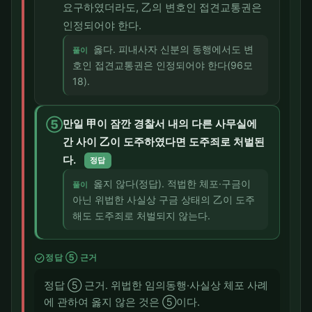
요구하였더라도, 乙의 변호인 접견교통권은
인정되어야 한다.
옳다. 피내사자 신분의 동행에서도 변
풀이
호인 접견교통권은 인정되어야 한다(96모
18).
⑤
만일 甲이 잠깐 경찰서 내의 다른 사무실에
간 사이 乙이 도주하였다면 도주죄로 처벌된
다.
정답
옳지 않다(정답). 적법한 체포·구금이
풀이
아닌 위법한 사실상 구금 상태의 乙이 도주
해도 도주죄로 처벌되지 않는다.
check_circle
정답 ⑤ 근거
정답 ⑤ 근거. 위법한 임의동행·사실상 체포 사례
에 관하여 옳지 않은 것은 ⑤이다.