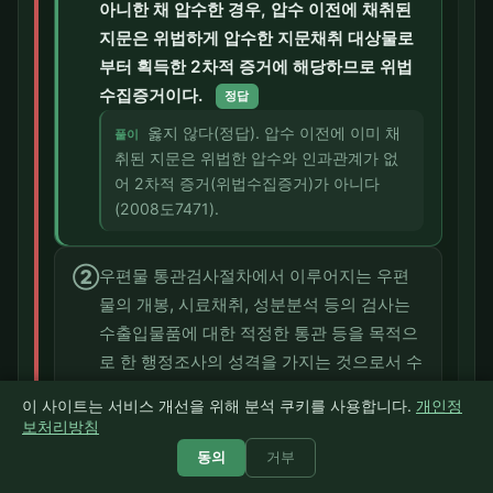
아니한 채 압수한 경우, 압수 이전에 채취된
지문은 위법하게 압수한 지문채취 대상물로
부터 획득한 2차적 증거에 해당하므로 위법
수집증거이다.
정답
옳지 않다(정답). 압수 이전에 이미 채
풀이
취된 지문은 위법한 압수와 인과관계가 없
어 2차적 증거(위법수집증거)가 아니다
(2008도7471).
②
우편물 통관검사절차에서 이루어지는 우편
물의 개봉, 시료채취, 성분분석 등의 검사는
수출입물품에 대한 적정한 통관 등을 목적으
로 한 행정조사의 성격을 가지는 것으로서 수
사기관의 강제처분이라고 할 수 없으므로, 압
이 사이트는 서비스 개선을 위해 분석 쿠키를 사용합니다.
개인정
수·수색영장 없이 우편물의 개봉, 시료채취,
보처리방침
성분분석 등 검사가 진행되었다고 하더라도
동의
거부
특별한 사정이 없는 한 위법하다고 볼 수 없