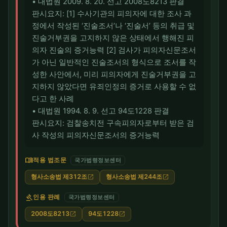
• 대법원 2009. 8. 20. 선고 2008도8213 판결
판시요지: [1] 수사기관의 피의자에 대한 조사 과
정에서 작성된 ‘진술조서’나 ‘진술서’ 등의 취급 및
진술거부권을 고지하지 않은 상태에서 행해진 피
의자 진술의 증거능력 [2] 검사가 피의자신문조서
가 아닌 일반적인 진술조서의 형식으로 조서를 작
성한 사안에서, 미리 피의자에게 진술거부권을 고
지하지 않았다면 유죄인정의 증거로 사용할 수 없
다고 한 사례
• 대법원 1994. 8. 9. 선고 94도1228 판결
판시요지: 검찰송치전 구속피의자로부터 받은 검
사 작성의 피의자신문조서의 증거능력
menu_book
적용 법조문
국가법령정보센터
형사소송법 제312조
형사소송법 제244조
open_in_new
open_in_new
gavel
인용 판례
국가법령정보센터
2008도8213
94도1228
open_in_new
open_in_new