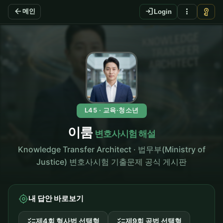
arrow_back
login
more_vert
vpn_key
메인
Login
L45 · 교육·청소년
이룸
변호사시험 해설
Knowledge Transfer Architect · 법무부(Ministry of
Justice) 변호사시험 기출문제 공식 게시판
my_location
내 답안 바로보기
checklist
checklist
제4회 형사법 선택형
제9회 공법 선택형