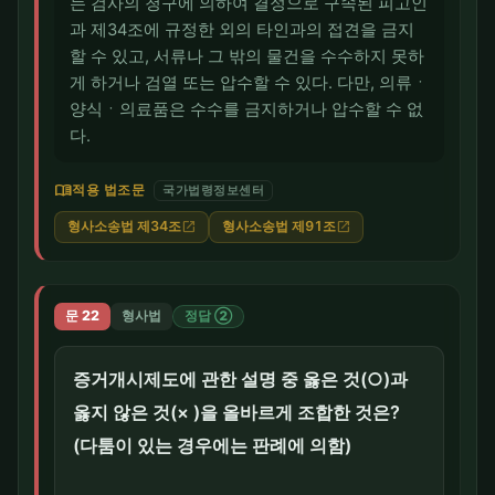
는 검사의 청구에 의하여 결정으로 구속된 피고인
과 제34조에 규정한 외의 타인과의 접견을 금지
할 수 있고, 서류나 그 밖의 물건을 수수하지 못하
게 하거나 검열 또는 압수할 수 있다. 다만, 의류ㆍ
양식ㆍ의료품은 수수를 금지하거나 압수할 수 없
다.
menu_book
적용 법조문
국가법령정보센터
형사소송법 제34조
형사소송법 제91조
open_in_new
open_in_new
문 22
형사법
정답 ②
증거개시제도에 관한 설명 중 옳은 것(○)과
옳지 않은 것(× )을 올바르게 조합한 것은?
(다툼이 있는 경우에는 판례에 의함)