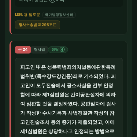
menu_book
적용 법조문
국가법령정보센터
형사소송법 제298조
open_in_new
문 24
형사법
정답 ④
피고인 甲은 성폭력범죄의처벌등에관한특례
법위반(특수강도강간등)죄로 기소되었다. 피
고인이 모두진술에서 공소사실을 전부 인정
함에 따라 제1심법원은 간이공판절차에 의하
여 심판할 것을 결정하였다. 공판절차에 검사
가 작성한 수사기록과 사법경찰관 작성의 참
고인진술조서 등의 증거가 제출되었고, 이에
제1심법원은 상당하다고 인정되는 방법으로