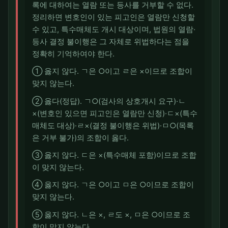
록에 대하여는 열람 또는 등사를 거부할 수 없다.
정리하면 변호인이 있는 피고인은 열람만 신청할
수 있고, 특수매체도 개시 대상이며, 법원의 열람·
등사 결정 불이행은 그 자체로 위법하다는 점을
정확히 기억하여야 한다.
① 옳지 않다. ㄱ은 ○이고 ㄹ은 ×이므로 조합이
맞지 않는다.
② 옳다(정답). ㄱ○(검사의 상호개시 요구)·ㄴ
×(변호인 있으면 피고인은 열람만 신청)·ㄷ×(특수
매체도 대상)·ㄹ×(결정 불이행은 위법)·ㅁ○(목록
은 거부 불가)의 조합이 옳다.
③ 옳지 않다. ㄷ은 ×(특수매체 포함)이므로 조합
이 맞지 않는다.
④ 옳지 않다. ㄱ은 ○이고 ㅁ은 ○이므로 조합이
맞지 않는다.
⑤ 옳지 않다. ㄴ은 ×, ㄹ도 ×, ㅁ은 ○이므로 조
합이 맞지 않는다.