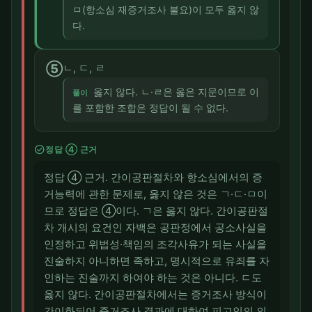
ㅁ(항소심 재증거조사 불요)이 모두 옳지 않
다.
⑤
ㄴ, ㄷ, ㄹ
옳지 않다. ㄴ·ㄹ은 옳은 지문이므로 이
풀이
를 포함한 조합은 정답이 될 수 없다.
check_circle
정답 ④ 근거
정답 ④ 근거. 간이공판절차와 항소심에서의 증
거능력에 관한 문제로, 옳지 않은 것은 ㄱ·ㄷ·ㅁ이
므로 정답은 ④이다. ㄱ은 옳지 않다. 간이공판절
차 개시의 요건인 자백은 공판정에서 공소사실을
인정하고 위법성·책임의 조각사유가 되는 사실을
진술하지 아니하면 족하고, 명시적으로 유죄를 자
인하는 진술까지 하여야 하는 것은 아니다. ㄷ도
옳지 않다. 간이공판절차에서는 증거조사 방식이
간이화되어 증거조사 결과에 대하여 피고인의 의