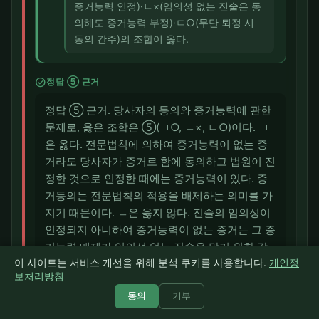
증거능력 인정)·ㄴ×(임의성 없는 진술은 동
의해도 증거능력 부정)·ㄷ○(무단 퇴정 시
동의 간주)의 조합이 옳다.
check_circle
정답 ⑤ 근거
정답 ⑤ 근거. 당사자의 동의와 증거능력에 관한
문제로, 옳은 조합은 ⑤(ㄱ○, ㄴ×, ㄷ○)이다. ㄱ
은 옳다. 전문법칙에 의하여 증거능력이 없는 증
거라도 당사자가 증거로 함에 동의하고 법원이 진
정한 것으로 인정한 때에는 증거능력이 있다. 증
거동의는 전문법칙의 적용을 배제하는 의미를 가
지기 때문이다. ㄴ은 옳지 않다. 진술의 임의성이
인정되지 아니하여 증거능력이 없는 증거는 그 증
거능력 배제가 임의성 없는 진술을 막기 위한 강
이 사이트는 서비스 개선을 위해 분석 쿠키를 사용합니다.
개인정
행적 요청에 기한 것이므로, 당사자가 동의하더라
보처리방침
도 증거능력이 인정되지 아니한다. 따라서 동의로
동의
거부
증거능력이 있게 된다고 한 ㄴ은 옳지 않다. ㄷ은
옳다. 피고인이 재판장의 허가 없이 퇴정하고 변