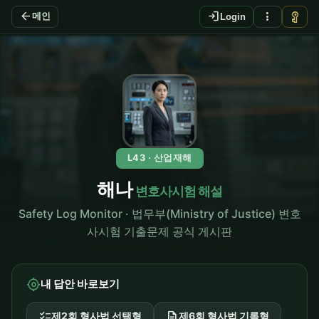
arrow_back
login
more_vert
vpn_key
메인
Login
L43 · 산업재해
해나
변호사시험 해설
Safety Log Monitor · 법무부(Ministry of Justice) 변호
사시험 기출문제 공식 게시판
my_location
내 답안 바로보기
checklist
description
제2회 형사법 선택형
제6회 형사법 기록형