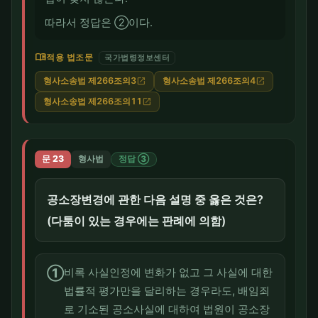
따라서 정답은 ②이다.
menu_book
적용 법조문
국가법령정보센터
형사소송법 제266조의3
형사소송법 제266조의4
open_in_new
open_in_new
형사소송법 제266조의11
open_in_new
문 23
형사법
정답 ③
공소장변경에 관한 다음 설명 중 옳은 것은?
(다툼이 있는 경우에는 판례에 의함)
①
비록 사실인정에 변화가 없고 그 사실에 대한
법률적 평가만을 달리하는 경우라도, 배임죄
로 기소된 공소사실에 대하여 법원이 공소장