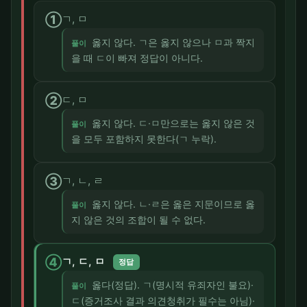
①
ㄱ, ㅁ
옳지 않다. ㄱ은 옳지 않으나 ㅁ과 짝지
풀이
을 때 ㄷ이 빠져 정답이 아니다.
②
ㄷ, ㅁ
옳지 않다. ㄷ·ㅁ만으로는 옳지 않은 것
풀이
을 모두 포함하지 못한다(ㄱ 누락).
③
ㄱ, ㄴ, ㄹ
옳지 않다. ㄴ·ㄹ은 옳은 지문이므로 옳
풀이
지 않은 것의 조합이 될 수 없다.
④
ㄱ, ㄷ, ㅁ
정답
옳다(정답). ㄱ(명시적 유죄자인 불요)·
풀이
ㄷ(증거조사 결과 의견청취가 필수는 아님)·