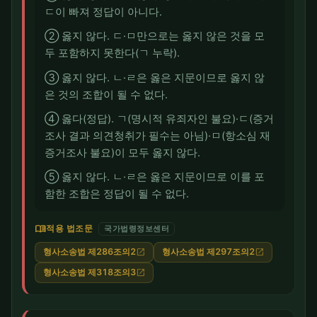
ㄷ이 빠져 정답이 아니다.
② 옳지 않다. ㄷ·ㅁ만으로는 옳지 않은 것을 모
두 포함하지 못한다(ㄱ 누락).
③ 옳지 않다. ㄴ·ㄹ은 옳은 지문이므로 옳지 않
은 것의 조합이 될 수 없다.
④ 옳다(정답). ㄱ(명시적 유죄자인 불요)·ㄷ(증거
조사 결과 의견청취가 필수는 아님)·ㅁ(항소심 재
증거조사 불요)이 모두 옳지 않다.
⑤ 옳지 않다. ㄴ·ㄹ은 옳은 지문이므로 이를 포
함한 조합은 정답이 될 수 없다.
menu_book
적용 법조문
국가법령정보센터
형사소송법 제286조의2
형사소송법 제297조의2
open_in_new
open_in_new
형사소송법 제318조의3
open_in_new