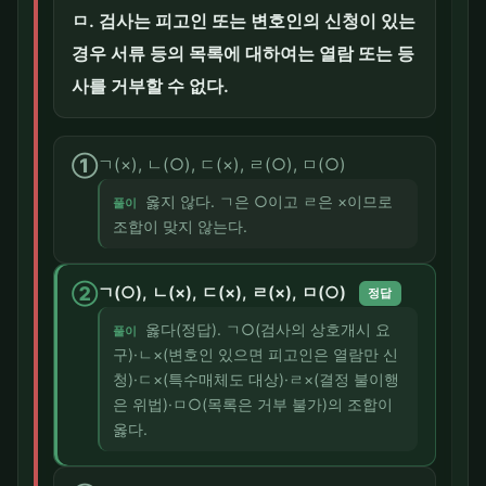
ㅁ. 검사는 피고인 또는 변호인의 신청이 있는
경우 서류 등의 목록에 대하여는 열람 또는 등
사를 거부할 수 없다.
①
ㄱ(×), ㄴ(○), ㄷ(×), ㄹ(○), ㅁ(○)
옳지 않다. ㄱ은 ○이고 ㄹ은 ×이므로
풀이
조합이 맞지 않는다.
②
ㄱ(○), ㄴ(×), ㄷ(×), ㄹ(×), ㅁ(○)
정답
옳다(정답). ㄱ○(검사의 상호개시 요
풀이
구)·ㄴ×(변호인 있으면 피고인은 열람만 신
청)·ㄷ×(특수매체도 대상)·ㄹ×(결정 불이행
은 위법)·ㅁ○(목록은 거부 불가)의 조합이
옳다.