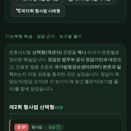
account_tree
제12회 형사법 사례형
checklist
선택형 해설 · 정답 근거 · 보기별 풀이
변호사시험
선택형(객관식)
문항을
해나
리더가 문항별로
정리한 해설입니다.
정답은 법무부 공식 정답가안과 대조
했
고, 인용한 법령 조문은
국가법령정보센터(DRF) 본문과 일
치
하는지 자동 검증을 통과한 것만 실었습니다. 정답이 왜
맞는지(정답 근거)와 각 보기가 왜 맞고 틀린지(보기별 풀
이)를 함께 담았습니다.
제2회 형사법 선택형
20문
문 21
형사법
정답 ①