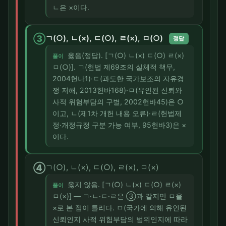
ㄴ은 ×이다.
③
ㄱ(○), ㄴ(×), ㄷ(○), ㄹ(×), ㅁ(○)
정답
옳음(정답). [ㄱ(○) ㄴ(×) ㄷ(○) ㄹ(×)
풀이
ㅁ(○)]. ㄱ(헌법 제69조의 실체적 책무,
2004헌나1)·ㄷ(과도한 국가보조의 자유경
쟁 저해, 2013헌바168)·ㅁ(유인된 신뢰와
사적 위험부담의 구별, 2002헌바45)은 ○
이고, ㄴ(제1차 개헌 내용 오류)·ㄹ(헌법제
정·개정규정 구분 가능 여부, 95헌바3)은 ×
이다.
④
ㄱ(○), ㄴ(×), ㄷ(○), ㄹ(×), ㅁ(×)
옳지 않음. [ㄱ(○) ㄴ(×) ㄷ(○) ㄹ(×)
풀이
ㅁ(×)] — ㄱ·ㄴ·ㄷ·ㄹ은 ③과 같지만 ㅁ을
×로 본 점이 틀리다. ㅁ(국가에 의해 유인된
신뢰인지 사적 위험부담의 범위인지에 따라