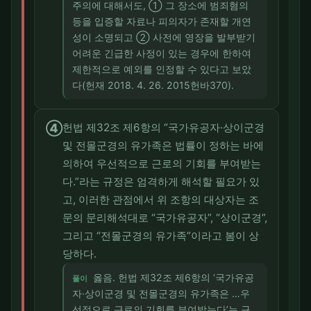
주의에 대해서도, ① 그 장소에 범죄혐의
등을 입증할 자료나 피의자가 존재할 개연
성이 소명되고 ② 사전에 영장을 발부받기
어려운 긴급한 사정이 있는 경우에 한하여
제한적으로 예외를 인정할 수 있다고 보았
다(헌재 2018. 4. 26. 2015헌바370).
④
헌법 제32조 제6항의 “국가유공자·상이군경
및 전몰군경의 유가족은 법률이 정하는 바에
의하여 우선적으로 근로의 기회를 부여받는
다.”라는 규정은 엄격하게 해석할 필요가 있
고, 이러한 관점에서 위 조항의 대상자는 조
문의 문리해석대로 “국가유공자”, “상이군경”,
그리고 “전몰군경의 유가족”이라고 봄이 상
당하다.
옳음. 헌법 제32조 제6항의 ‘국가유공
풀이
자·상이군경 및 전몰군경의 유가족은 …우
선적으로 근로의 기회를 부여받는다’는 규