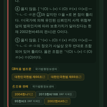
다.
④ 옳지 않음. [ㄱ(○) ㄴ(×) ㄷ(○) ㄹ(×) ㅁ(×)] —
ㄱ·ㄴ·ㄷ·ㄹ은 ③과 같지만 ㅁ을 ×로 본 점이 틀리
다. ㅁ(국가에 의해 유인된 신뢰인지 사적 위험부
담의 범위인지에 따라 보호가치가 달라진다는 헌
재 2002헌바45의 판시)은 ○이다.
⑤ 옳지 않음. [ㄱ(×) ㄴ(○) ㄷ(×) ㄹ(○) ㅁ(×)] —
ㄱ·ㄴ·ㄷ·ㄹ·ㅁ의 정오가 사실상 모두 반대로 조합
되어 있어 틀리다. 옳은 조합은 ㄱ(○) ㄴ(×) ㄷ(○)
ㄹ(×) ㅁ(○)이다.
menu_book
적용 법조문
국가법령정보센터
대한민국헌법 제66조
대한민국헌법 제69조
open_in_new
open_in_new
gavel
인용 판례
국가법령정보센터
2004헌나1
2013헌바168
open_in_new
DRF 미색인
95헌바3
2002헌바45
open_in_new
DRF 미색인