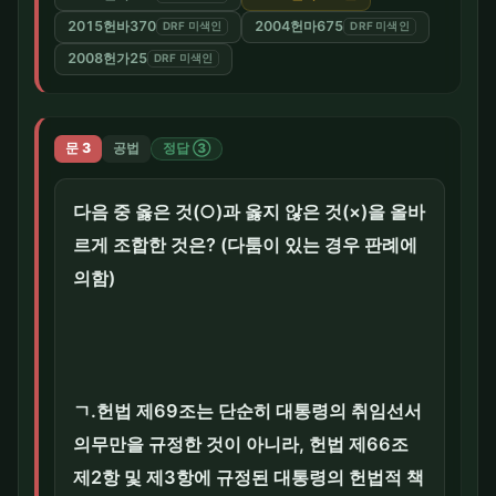
2015헌바370
2004헌마675
DRF 미색인
DRF 미색인
2008헌가25
DRF 미색인
문 3
공법
정답 ③
다음 중 옳은 것(○)과 옳지 않은 것(×)을 올바
르게 조합한 것은? (다툼이 있는 경우 판례에
의함)
ㄱ.헌법 제69조는 단순히 대통령의 취임선서
의무만을 규정한 것이 아니라, 헌법 제66조
제2항 및 제3항에 규정된 대통령의 헌법적 책