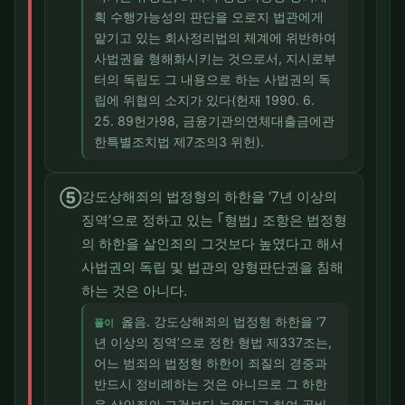
획 수행가능성의 판단을 오로지 법관에게
맡기고 있는 회사정리법의 체계에 위반하여
사법권을 형해화시키는 것으로서, 지시로부
터의 독립도 그 내용으로 하는 사법권의 독
립에 위협의 소지가 있다(헌재 1990. 6.
25. 89헌가98, 금융기관의연체대출금에관
한특별조치법 제7조의3 위헌).
⑤
강도상해죄의 법정형의 하한을 ‘7년 이상의
징역’으로 정하고 있는 ｢형법｣ 조항은 법정형
의 하한을 살인죄의 그것보다 높였다고 해서
사법권의 독립 및 법관의 양형판단권을 침해
하는 것은 아니다.
옳음. 강도상해죄의 법정형 하한을 ‘7
풀이
년 이상의 징역’으로 정한 형법 제337조는,
어느 범죄의 법정형 하한이 죄질의 경중과
반드시 정비례하는 것은 아니므로 그 하한
을 살인죄의 그것보다 높였다고 하여 곧바