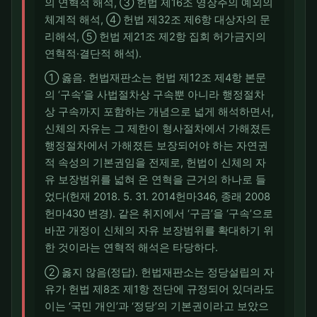
의 연혁적 해석, ③ 헌법 제16조 영장주의 예외의
체계적 해석, ④ 헌법 제32조 제6항 대상자의 문
리해석, ⑤ 헌법 제21조 제2항 집회 허가금지의
연혁적·결단적 해석).
① 옳음. 헌법재판소는 헌법 제12조 제4항 본문
의 ‘구속’을 사법절차상 구속뿐 아니라 행정절차
상 구속까지 포함하는 개념으로 넓게 해석하면서,
신체의 자유는 그 제한이 형사절차에서 가해졌든
행정절차에서 가해졌든 보장되어야 하는 자연권
적 속성의 기본권임을 전제로, 헌법이 신체의 자
유 보장범위를 넓혀 온 연혁을 근거의 하나로 들
었다(헌재 2018. 5. 31. 2014헌마346, 종래 2008
헌마430 변경). 같은 취지에서 ‘구금’을 ‘구속’으로
바꾼 개정이 신체의 자유 보장범위를 확대하기 위
한 것이라는 연혁적 해석은 타당하다.
② 옳지 않음(정답). 헌법재판소는 정당설립의 자
유가 헌법 제8조 제1항 전단에 규정되어 있더라도
이는 ‘국민 개인’과 ‘정당’의 기본권이라고 보았으