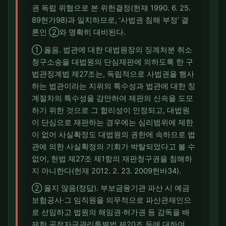
권 독립 위협으로 본 위헌결정(헌재 1990. 6. 25.
89헌가98)과 일치하므로, ‘사법권 침해 부정’ 결
론인 ②와 명확히 대비된다.
① 옳음. 법관에 대한 대법원장의 징계처분 취소
청구소송을 대법원의 단심재판에 의하도록 한 구
법관징계법 제27조는, 독립적으로 사법권을 행사
하는 법관이라는 지위의 특수성과 법관에 대한 징
계절차의 특수성을 감안하여 재판의 신속을 도모
하기 위한 것으로 그 합리성이 인정되고, 대법원
이 단심으로 재판하는 경우에는 심리범위에 제한
이 없어 사실확정도 대법원의 권한에 속하므로 법
관에 의한 사실확정의 기회가 박탈되었다고 볼 수
없어, 헌법 제27조 제1항의 재판청구권을 침해하
지 아니한다(헌재 2012. 2. 23. 2009헌바34).
② 옳지 않음(정답). 부보금융기관 파산 시 예금
보험공사·그 임직원을 의무적으로 파산관재인으
로 선임하고 법원의 해임권·허가권 등 감독을 배
제한 공적자금관리특별법 제20조 등에 대하여,