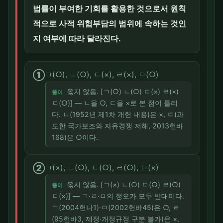
법률이 부여한 기회를 활용한 것으로서 원칙
적으로 사적 위험부담의 범위에 속하는 것인
지 여부에 따라 달라진다.
①
ㄱ(○), ㄴ(○), ㄷ(×), ㄹ(×), ㅁ(○)
옳지 않음. [ㄱ(○) ㄴ(○) ㄷ(×) ㄹ(×)
풀이
ㅁ(○)] — ㄴ을 ○, ㄷ을 ×로 본 점이 틀리
다. ㄴ(1952년 제1차 개헌 내용)은 ×, ㄷ(과
도한 국가보조와 자유경쟁 저해, 2013헌바
168)은 ○이다.
②
ㄱ(×), ㄴ(○), ㄷ(○), ㄹ(○), ㅁ(×)
옳지 않음. [ㄱ(×) ㄴ(○) ㄷ(○) ㄹ(○)
풀이
ㅁ(×)] — ㄱ·ㄹ·ㅁ의 정오가 모두 반대이다.
ㄱ(2004헌나1)·ㅁ(2002헌바45)은 ○, ㄹ
(95헌바3, 제정·개정규정 구분 불가)은 ×,