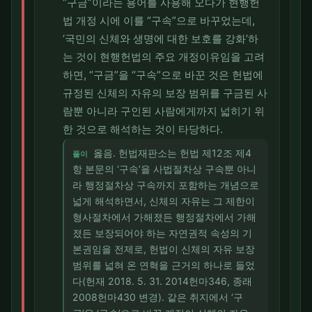
“구금”이라는 용어를 사용해 오다가 현행헌
법 개정 시에 이를 “구속”으로 바꾸었는데,
‘국민의 신체와 생명에 대한 보호를 강화’하
는 것이 현행헌법의 주요 개정이유임을 고려
하면, “구금”을 “구속”으로 바꾼 것은 헌법에
규정된 신체의 자유의 보장 범위를 구금된 사
람뿐 아니라 구인된 사람에게까지 넓히기 위
한 것으로 해석하는 것이 타당하다.
옳음. 헌법재판소는 헌법 제12조 제4
풀이
항 본문의 ‘구속’을 사법절차상 구속뿐 아니
라 행정절차상 구속까지 포함하는 개념으로
넓게 해석하면서, 신체의 자유는 그 제한이
형사절차에서 가해졌든 행정절차에서 가해
졌든 보장되어야 하는 자연권적 속성의 기
본권임을 전제로, 헌법이 신체의 자유 보장
범위를 넓혀 온 연혁을 근거의 하나로 들었
다(헌재 2018. 5. 31. 2014헌마346, 종래
2008헌마430 변경). 같은 취지에서 ‘구