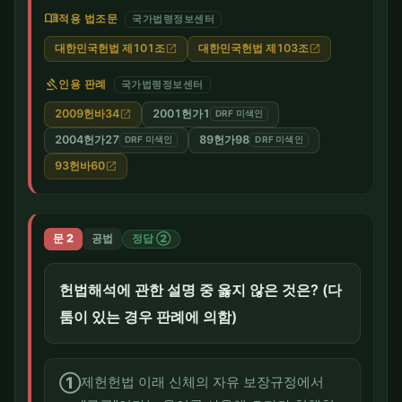
menu_book
적용 법조문
국가법령정보센터
대한민국헌법 제101조
대한민국헌법 제103조
open_in_new
open_in_new
gavel
인용 판례
국가법령정보센터
2009헌바34
2001헌가1
open_in_new
DRF 미색인
2004헌가27
89헌가98
DRF 미색인
DRF 미색인
93헌바60
open_in_new
문 2
공법
정답 ②
헌법해석에 관한 설명 중 옳지 않은 것은? (다
툼이 있는 경우 판례에 의함)
①
제헌헌법 이래 신체의 자유 보장규정에서