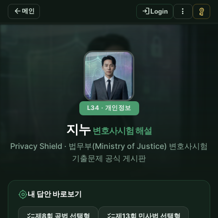
arrow_back
login
more_vert
vpn_key
메인
Login
L34 · 개인정보
지누
변호사시험 해설
Privacy Shield · 법무부(Ministry of Justice) 변호사시험
기출문제 공식 게시판
my_location
내 답안 바로보기
checklist
checklist
제8회 공법 선택형
제13회 민사법 선택형