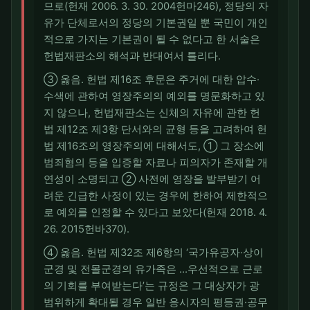
므로(헌재 2006. 3. 30. 2004헌마246), 정당의 자
유가 단체로서의 정당의 기본권일 뿐 국민이 개인
적으로 가지는 기본권이 될 수 없다고 한 서술은
헌법재판소의 해석과 반대여서 틀리다.
③ 옳음. 헌법 제16조 후문은 주거에 대한 압수·
수색에 관하여 영장주의의 예외를 명문화하고 있
지 않으나, 헌법재판소는 신체의 자유에 관한 헌
법 제12조 제3항 단서와의 균형 등을 고려하여 헌
법 제16조의 영장주의에 대해서도, ① 그 장소에
범죄혐의 등을 입증할 자료나 피의자가 존재할 개
연성이 소명되고 ② 사전에 영장을 발부받기 어
려운 긴급한 사정이 있는 경우에 한하여 제한적으
로 예외를 인정할 수 있다고 보았다(헌재 2018. 4.
26. 2015헌바370).
④ 옳음. 헌법 제32조 제6항의 ‘국가유공자·상이
군경 및 전몰군경의 유가족은 …우선적으로 근로
의 기회를 부여받는다’는 규정은 그 대상자가 광
범위하게 확대될 경우 일반 응시자의 평등권·공무