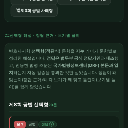
account_tree
제3회 공법 사례형
checklist
선택형 해설 · 정답 근거 · 보기별 풀이
변호사시험
선택형(객관식)
문항을
지누
리더가 문항별로
정리한 해설입니다.
정답은 법무부 공식 정답가안과 대조
했
고, 인용한 법령 조문은
국가법령정보센터(DRF) 본문과 일
치
하는지 자동 검증을 통과한 것만 실었습니다. 정답이 왜
맞는지(정답 근거)와 각 보기가 왜 맞고 틀린지(보기별 풀
이)를 함께 담았습니다.
제8회 공법 선택형
20문
문 1
공법
정답 ②