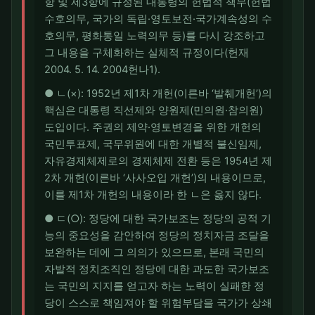
항 및 제3항에 규정된 대통령의 헌법적 책무(헌법
수호의무, 국가의 독립·영토보전·국가계속성의 수
호의무, 평화통일 노력의무 등)를 다시 강조하고
그 내용을 구체화하는 실체적 규정이다(헌재
2004. 5. 14. 2004헌나1).
● ㄴ(×): 1952년 제1차 개헌(이른바 ‘발췌개헌’)의
핵심은 대통령 직선제와 양원제(민의원·참의원)
도입이다. 주권의 제약·영토변경을 위한 개헌의
국민투표제, 국무위원에 대한 개별적 불신임제,
자유경제체제로의 경제체제 전환 등은 1954년 제
2차 개헌(이른바 ‘사사오입 개헌’)의 내용이므로,
이를 제1차 개헌의 내용이라 한 ㄴ은 옳지 않다.
● ㄷ(○): 정당에 대한 국가보조는 정당의 공적 기
능의 중요성을 감안하여 정당의 정치자금 조달을
보완하는 데에 그 의의가 있으므로, 본래 국민의
자발적 정치조직인 정당에 대한 과도한 국가보조
는 국민의 지지를 얻고자 하는 노력이 실패한 정
당이 스스로 책임져야 할 위험부담을 국가가 상쇄