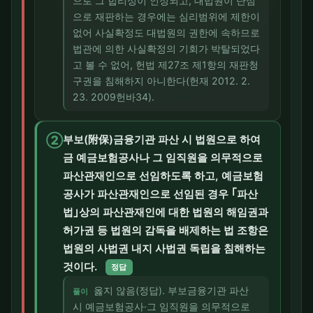
으로 그 합리성이 인정되고, 대법원이 단심
으로 재판하는 경우에는 심리범위에 제한이
없어 사실확정도 대법원의 권한에 속하므로
법관에 의한 사실확정의 기회가 박탈되었다
고 볼 수 없어, 헌법 제27조 제1항의 재판청
구권을 침해하지 아니한다(헌재 2012. 2.
23. 2009헌바34).
②
부보(附保)금융기관 파산 시 법원으로 하여
금 예금보험공사나 그 임직원을 의무적으로
파산관재인으로 선임하도록 하고, 예금보험
공사가 파산관재인으로 선임된 경우 ｢파산
법｣상의 파산관재인에 대한 법원의 해임권과
허가권 등 법원의 감독을 배제하는 법 조항은
법원의 사법권 내지 사법권 독립을 침해하는
것이다.
정답
옳지 않음(정답). 부보금융기관 파산
풀이
시 예금보험공사·그 임직원을 의무적으로