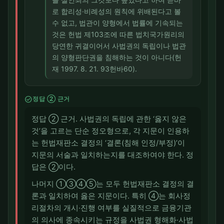
로 합리성·비례성의 원칙에 위배된다고 볼
수 없고, 법관이 양형에서 법률에 기속되는
것은 헌법 제103조에 따른 법치국가원리의
당연한 귀결이어서 사법권의 독립이나 법관
의 양형판단권을 침해하는 것이 아니다(헌
재 1997. 8. 21. 93헌바60).
check_circle
정답 ② 근거
정답 ② 근거. 사법권의 독립에 관한 ‘옳지 않은
것’을 고르는 단순 정오형으로, 각 지문이 인용하
는 헌법재판소 결정의 ‘결론(침해 인정/부정)’이
지문의 서술과 일치하는지를 대조하여야 한다. 정
답은 ②이다.
나머지 ①③④⑤는 모두 헌법재판소 결정의 결
론과 일치하여 옳은 지문이다. 특히 ④는 회사정
리절차의 개시·진행 여부를 실질적으로 금융기관
의 의사에 종속시키는 규정을 사법권 형해화·사법