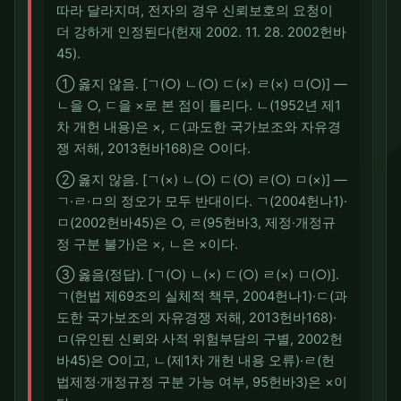
따라 달라지며, 전자의 경우 신뢰보호의 요청이
더 강하게 인정된다(헌재 2002. 11. 28. 2002헌바
45).
① 옳지 않음. [ㄱ(○) ㄴ(○) ㄷ(×) ㄹ(×) ㅁ(○)] —
ㄴ을 ○, ㄷ을 ×로 본 점이 틀리다. ㄴ(1952년 제1
차 개헌 내용)은 ×, ㄷ(과도한 국가보조와 자유경
쟁 저해, 2013헌바168)은 ○이다.
② 옳지 않음. [ㄱ(×) ㄴ(○) ㄷ(○) ㄹ(○) ㅁ(×)] —
ㄱ·ㄹ·ㅁ의 정오가 모두 반대이다. ㄱ(2004헌나1)·
ㅁ(2002헌바45)은 ○, ㄹ(95헌바3, 제정·개정규
정 구분 불가)은 ×, ㄴ은 ×이다.
③ 옳음(정답). [ㄱ(○) ㄴ(×) ㄷ(○) ㄹ(×) ㅁ(○)].
ㄱ(헌법 제69조의 실체적 책무, 2004헌나1)·ㄷ(과
도한 국가보조의 자유경쟁 저해, 2013헌바168)·
ㅁ(유인된 신뢰와 사적 위험부담의 구별, 2002헌
바45)은 ○이고, ㄴ(제1차 개헌 내용 오류)·ㄹ(헌
법제정·개정규정 구분 가능 여부, 95헌바3)은 ×이