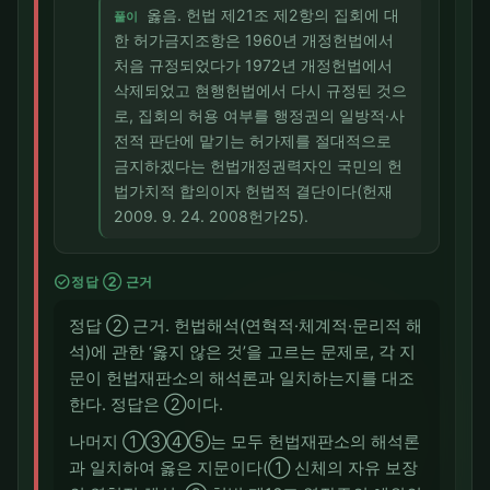
옳음. 헌법 제21조 제2항의 집회에 대
풀이
한 허가금지조항은 1960년 개정헌법에서
처음 규정되었다가 1972년 개정헌법에서
삭제되었고 현행헌법에서 다시 규정된 것으
로, 집회의 허용 여부를 행정권의 일방적·사
전적 판단에 맡기는 허가제를 절대적으로
금지하겠다는 헌법개정권력자인 국민의 헌
법가치적 합의이자 헌법적 결단이다(헌재
2009. 9. 24. 2008헌가25).
check_circle
정답 ② 근거
정답 ② 근거. 헌법해석(연혁적·체계적·문리적 해
석)에 관한 ‘옳지 않은 것’을 고르는 문제로, 각 지
문이 헌법재판소의 해석론과 일치하는지를 대조
한다. 정답은 ②이다.
나머지 ①③④⑤는 모두 헌법재판소의 해석론
과 일치하여 옳은 지문이다(① 신체의 자유 보장