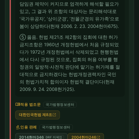
담임권 제약이 커지므로 엄격하게 해석할 필요가
있고, 그 결과 위 조항의 대상자는 문리해석대로
‘국가유공자’, ‘상이군경’, ‘전몰군경의 유가족’으로
봄이 상당하다(헌재 2006. 2. 23. 2004헌마675).
⑤ 옳음. 헌법 제21조 제2항의 집회에 대한 허가
금지조항은 1960년 개정헌법에서 처음 규정되었
다가 1972년 개정헌법에서 삭제되었고 현행헌법
에서 다시 규정된 것으로, 집회의 허용 여부를 행
정권의 일방적·사전적 판단에 맡기는 허가제를 절
대적으로 금지하겠다는 헌법개정권력자인 국민
의 헌법가치적 합의이자 헌법적 결단이다(헌재
2009. 9. 24. 2008헌가25).
menu_book
적용 법조문
국가법령정보센터
대한민국헌법 제8조
open_in_new
gavel
인용 판례
국가법령정보센터
2014헌마346
2004헌마246
open_in_new
DRF 미색인