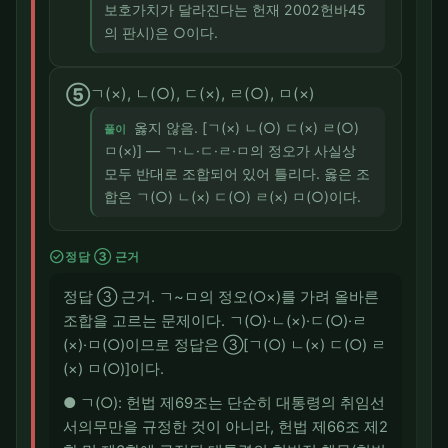
보호가치가 달라진다는 헌재 2002헌바45
의 판시)은 ○이다.
⑤
ㄱ(×), ㄴ(○), ㄷ(×), ㄹ(○), ㅁ(×)
옳지 않음. [ㄱ(×) ㄴ(○) ㄷ(×) ㄹ(○)
풀이
ㅁ(×)] — ㄱ·ㄴ·ㄷ·ㄹ·ㅁ의 정오가 사실상
모두 반대로 조합되어 있어 틀리다. 옳은 조
합은 ㄱ(○) ㄴ(×) ㄷ(○) ㄹ(×) ㅁ(○)이다.
check_circle
정답 ③ 근거
정답 ③ 근거. ㄱ~ㅁ의 정오(○×)를 가려 올바른
조합을 고르는 문제이다. ㄱ(○)·ㄴ(×)·ㄷ(○)·ㄹ
(×)·ㅁ(○)이므로 정답은 ③[ㄱ(○) ㄴ(×) ㄷ(○) ㄹ
(×) ㅁ(○)]이다.
● ㄱ(○): 헌법 제69조는 단순히 대통령의 취임선
서의무만을 규정한 것이 아니라, 헌법 제66조 제2