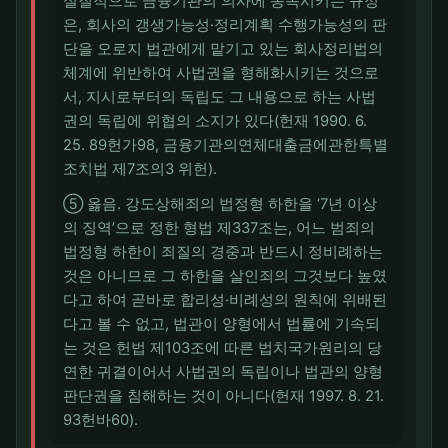
실질적으로 금융기관의 의사에 종속시키는 규정
은, 회사의 갱생가능성·정리계획 수행가능성의 판
단을 오로지 법관에게 맡기고 있는 회사정리법의
체계에 위반하여 사법권을 형해화시키는 것으로
서, 지시로부터의 독립도 그 내용으로 하는 사법
권의 독립에 위협의 소지가 있다(헌재 1990. 6.
25. 89헌가98, 금융기관의연체대출금에관한특별
조치법 제7조의3 위헌).
⑤ 옳음. 강도상해죄의 법정형 하한을 ‘7년 이상
의 징역’으로 정한 형법 제337조는, 어느 범죄의
법정형 하한이 죄질의 경중과 반드시 정비례하는
것은 아니므로 그 하한을 살인죄의 그것보다 높였
다고 하여 곧바로 합리성·비례성의 원칙에 위배된
다고 볼 수 없고, 법관이 양형에서 법률에 기속되
는 것은 헌법 제103조에 따른 법치국가원리의 당
연한 귀결이어서 사법권의 독립이나 법관의 양형
판단권을 침해하는 것이 아니다(헌재 1997. 8. 21.
93헌바60).